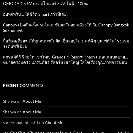
OMODA C5 EV ครอสโอเวอร์ SUV ไฟฟ้า 100%
อัปทุกทริป… ให้ชีวิต Smart กว่าที่เคย!
Canopy เปิดตัวครั้งแรกในเอเชียตะวันออกเฉียงใต้ กับ Canopy Bangkok
Sukhumvit
มื้อพิเศษที่อยากให้ทุกคนมาสัมผัส เอ็นจอยโมเมนต์ดี ๆ บุพเฟ่ต์ในโรงแรม
ระดับพรีเมียม
แกรนด์สิริ​ รีสอร์ท​ เขาใหญ่​-Grandsiri​ Resort​ Khaoyaiนอนหลับสบาย…
ขยายครอบครัว แกรนด์สิริ รีสอร์ท เขาใหญ่ ใส่ใจเรื่องคุณภาพการนอน
RECENT COMMENTS
Shanya
on
About Me
Shanya
on
About Me
sareerapat intarsiri
on
About Me