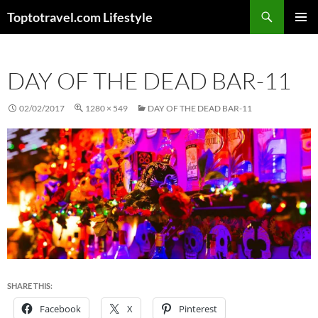
Skip
Search
Toptotravel.com Lifestyle
to
PRIMAR
content
MENU
DAY OF THE DEAD BAR-11
02/02/2017
1280 × 549
DAY OF THE DEAD BAR-11
SHARE THIS:
Facebook
X
Pinterest