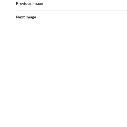
Previous Image
o
A
o
p
Next Image
k
p