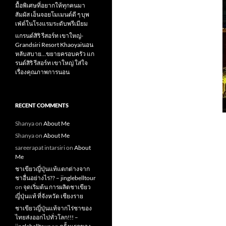
มื้อพิเศษที่อยากให้ทุกคนมา
สัมผัส เอ็นจอยโมเมนต์ดี ๆ บุพ
เฟ่ต์ในโรงแรมระดับพรีเมียม
แกรนด์สิริ​ รีสอร์ท​ เขาใหญ่​-
Grandsiri​ Resort​ Khaoyaiนอน
หลับสบาย…ขยายครอบครัว แก
รนด์สิริ รีสอร์ท เขาใหญ่ ใส่ใจ
เรื่องคุณภาพการนอน
RECENT COMMENTS
Shanya
on
About Me
Shanya
on
About Me
sareerapat intarsiri
on
About
Me
ชาเขียวญี่ปุ่นแท้แตกต่างจาก
ชาอื่นอย่างไร?? – jinglebelltour
on
จุดเริ่มต้น การผลิตชาเขียว
ญี่ปุ่นแท้ ที่จังหวัด เชียงราย
ชาเขียวญี่ปุ่นแท้จากไร่ชาของ
ไทยส่งออกไปทั่วโลก!!! –