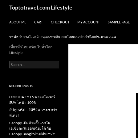
Skip
Search
Toptotravel.com Lifestyle
to
content
ABOUT ME
CART
CHECKOUT
MY ACCOUNT
SAMPLE PAGE
รฟฟท. รับรางวัลองค์กรคุณธรรมต้นแบบโดดเด่น ประจำปีงบประมาณ 2564
เที่ยวทั่วไทย อร่อยไปทั่วโลก
Lifestyle
Search
for:
RECENT POSTS
OMODA C5 EV ครอสโอเวอร์
SUV ไฟฟ้า 100%
อัปทุกทริป… ให้ชีวิต Smart กว่า
ที่เคย!
Canopy เปิดตัวครั้งแรกใน
เอเชียตะวันออกเฉียงใต้ กับ
Canopy Bangkok Sukhumvit