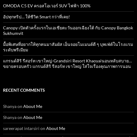
OMODA C5 EV ครอสโอเวอร์ SUV ไฟฟ้า 100%
อัปทุกทริป… ให้ชีวิต Smart กว่าที่เคย!
Canopy เปิดตัวครั้งแรกในเอเชียตะวันออกเฉียงใต้ กับ Canopy Bangkok
Sukhumvit
มื้อพิเศษที่อยากให้ทุกคนมาสัมผัส เอ็นจอยโมเมนต์ดี ๆ บุพเฟ่ต์ในโรงแรม
ระดับพรีเมียม
แกรนด์สิริ​ รีสอร์ท​ เขาใหญ่​-Grandsiri​ Resort​ Khaoyaiนอนหลับสบาย…
ขยายครอบครัว แกรนด์สิริ รีสอร์ท เขาใหญ่ ใส่ใจเรื่องคุณภาพการนอน
RECENT COMMENTS
Shanya
on
About Me
Shanya
on
About Me
sareerapat intarsiri
on
About Me