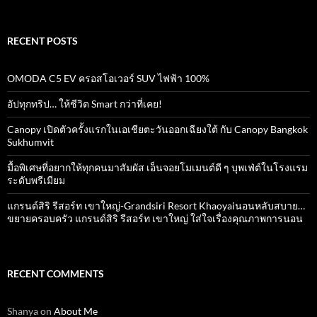
RECENT POSTS
OMODA C5 EV ครอสโอเวอร์ SUV ไฟฟ้า 100%
อัปทุกทริป… ให้ชีวิต Smart กว่าที่เคย!
Canopy เปิดตัวครั้งแรกในเอเชียตะวันออกเฉียงใต้ กับ Canopy Bangkok
Sukhumvit
มื้อพิเศษที่อยากให้ทุกคนมาสัมผัส เอ็นจอยโมเมนต์ดี ๆ บุพเฟ่ต์ในโรงแรม
ระดับพรีเมียม
แกรนด์สิริ​ รีสอร์ท​ เขาใหญ่​-Grandsiri​ Resort​ Khaoyaiนอนหลับสบาย…
ขยายครอบครัว แกรนด์สิริ รีสอร์ท เขาใหญ่ ใส่ใจเรื่องคุณภาพการนอน
RECENT COMMENTS
Shanya
on
About Me