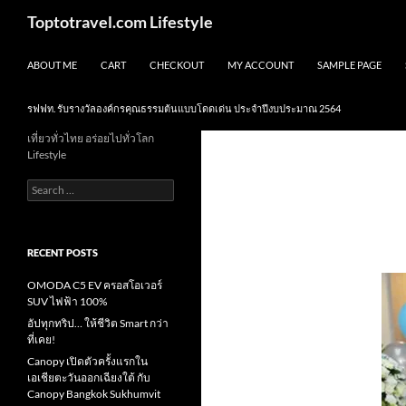
Skip
Search
Toptotravel.com Lifestyle
to
content
ABOUT ME
CART
CHECKOUT
MY ACCOUNT
SAMPLE PAGE
รฟฟท. รับรางวัลองค์กรคุณธรรมต้นแบบโดดเด่น ประจำปีงบประมาณ 2564
เที่ยวทั่วไทย อร่อยไปทั่วโลก
Lifestyle
Search
for:
RECENT POSTS
OMODA C5 EV ครอสโอเวอร์
SUV ไฟฟ้า 100%
อัปทุกทริป… ให้ชีวิต Smart กว่า
ที่เคย!
Canopy เปิดตัวครั้งแรกใน
เอเชียตะวันออกเฉียงใต้ กับ
Canopy Bangkok Sukhumvit