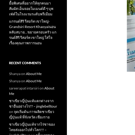
มื้อพิเศษที่อยากให้ทุกคนมา
สัมผัส เอ็นจอยโมเมนต์ดี ๆ บุพ
เฟ่ต์ในโรงแรมระดับพรีเมียม
แกรนด์สิริ​ รีสอร์ท​ เขาใหญ่​-
Grandsiri​ Resort​ Khaoyaiนอน
หลับสบาย…ขยายครอบครัว แก
รนด์สิริ รีสอร์ท เขาใหญ่ ใส่ใจ
เรื่องคุณภาพการนอน
RECENT COMMENTS
Shanya
on
About Me
Shanya
on
About Me
sareerapat intarsiri
on
About
Me
ชาเขียวญี่ปุ่นแท้แตกต่างจาก
ชาอื่นอย่างไร?? – jinglebelltour
on
จุดเริ่มต้น การผลิตชาเขียว
ญี่ปุ่นแท้ ที่จังหวัด เชียงราย
ชาเขียวญี่ปุ่นแท้จากไร่ชาของ
ไทยส่งออกไปทั่วโลก!!! –