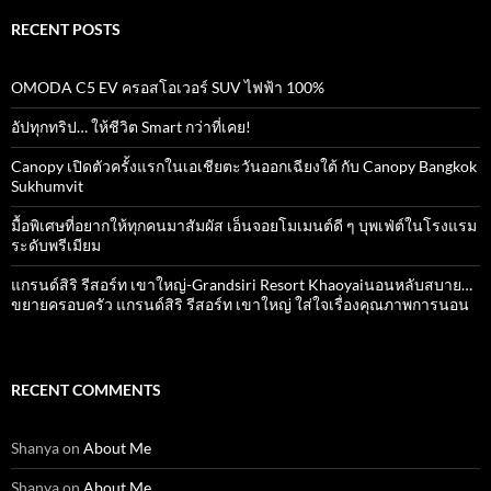
RECENT POSTS
OMODA C5 EV ครอสโอเวอร์ SUV ไฟฟ้า 100%
อัปทุกทริป… ให้ชีวิต Smart กว่าที่เคย!
Canopy เปิดตัวครั้งแรกในเอเชียตะวันออกเฉียงใต้ กับ Canopy Bangkok
Sukhumvit
มื้อพิเศษที่อยากให้ทุกคนมาสัมผัส เอ็นจอยโมเมนต์ดี ๆ บุพเฟ่ต์ในโรงแรม
ระดับพรีเมียม
แกรนด์สิริ​ รีสอร์ท​ เขาใหญ่​-Grandsiri​ Resort​ Khaoyaiนอนหลับสบาย…
ขยายครอบครัว แกรนด์สิริ รีสอร์ท เขาใหญ่ ใส่ใจเรื่องคุณภาพการนอน
RECENT COMMENTS
Shanya
on
About Me
Shanya
on
About Me