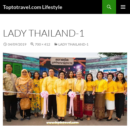
Skip
Search
Toptotravel.com Lifestyle
to
PRIMAR
content
MENU
LADY THAILAND-1
04/09/2019
700 × 412
LADY THAILAND-1