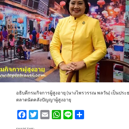
อธิบดีกรมกิจการผู้สูงอายุ (นางไพรวรรณ พลวัน) เป็นประ
ตลาดนัดคลังปัญญาผู้สูงอายุ
F
T
E
W
Li
S
ac
w
m
h
n
h
SHARE THIS: