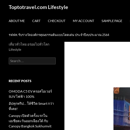
Skip
Search
Toptotravel.com Lifestyle
to
content
ABOUT ME
CART
CHECKOUT
MY ACCOUNT
SAMPLE PAGE
รฟฟท. รับรางวัลองค์กรคุณธรรมต้นแบบโดดเด่น ประจำปีงบประมาณ 2564
เที่ยวทั่วไทย อร่อยไปทั่วโลก
Lifestyle
Search
for:
RECENT POSTS
OMODA C5 EV ครอสโอเวอร์
SUV ไฟฟ้า 100%
อัปทุกทริป… ให้ชีวิต Smart กว่า
ที่เคย!
Canopy เปิดตัวครั้งแรกใน
เอเชียตะวันออกเฉียงใต้ กับ
Canopy Bangkok Sukhumvit