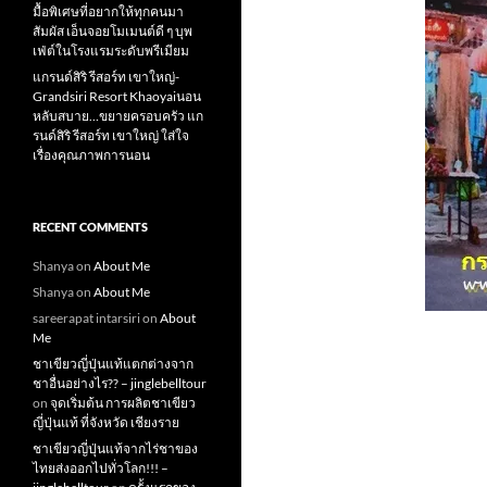
มื้อพิเศษที่อยากให้ทุกคนมา
สัมผัส เอ็นจอยโมเมนต์ดี ๆ บุพ
เฟ่ต์ในโรงแรมระดับพรีเมียม
แกรนด์สิริ​ รีสอร์ท​ เขาใหญ่​-
Grandsiri​ Resort​ Khaoyaiนอน
หลับสบาย…ขยายครอบครัว แก
รนด์สิริ รีสอร์ท เขาใหญ่ ใส่ใจ
เรื่องคุณภาพการนอน
RECENT COMMENTS
Shanya
on
About Me
Shanya
on
About Me
sareerapat intarsiri
on
About
Me
ชาเขียวญี่ปุ่นแท้แตกต่างจาก
ชาอื่นอย่างไร?? – jinglebelltour
on
จุดเริ่มต้น การผลิตชาเขียว
ญี่ปุ่นแท้ ที่จังหวัด เชียงราย
ชาเขียวญี่ปุ่นแท้จากไร่ชาของ
ไทยส่งออกไปทั่วโลก!!! –