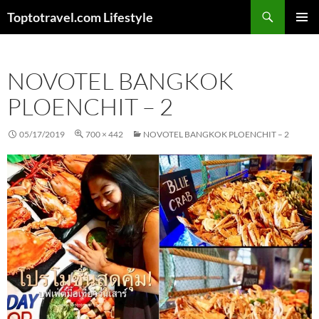
Skip
Search
Toptotravel.com Lifestyle
to
PRIMAR
content
MENU
NOVOTEL BANGKOK
PLOENCHIT – 2
05/17/2019
700 × 442
NOVOTEL BANGKOK PLOENCHIT – 2