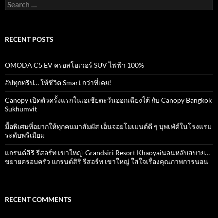
Search
for:
RECENT POSTS
OMODA C5 EV ครอสโอเวอร์ SUV ไฟฟ้า 100%
อัปทุกทริป… ให้ชีวิต Smart กว่าที่เคย!
Canopy เปิดตัวครั้งแรกในเอเชียตะวันออกเฉียงใต้ กับ Canopy Bangkok
Sukhumvit
มื้อพิเศษที่อยากให้ทุกคนมาสัมผัส เอ็นจอยโมเมนต์ดี ๆ บุพเฟ่ต์ในโรงแรม
ระดับพรีเมียม
แกรนด์สิริ​ รีสอร์ท​ เขาใหญ่​-Grandsiri​ Resort​ Khaoyaiนอนหลับสบาย…
ขยายครอบครัว แกรนด์สิริ รีสอร์ท เขาใหญ่ ใส่ใจเรื่องคุณภาพการนอน
RECENT COMMENTS