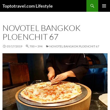
Skip
Search
Toptotravel.com Lifestyle
to
PRIMAR
content
MENU
NOVOTEL BANGKOK
PLOENCHIT 67
05/17/2019
700 × 394
NOVOTEL BANGKOK PLOENCHIT 67