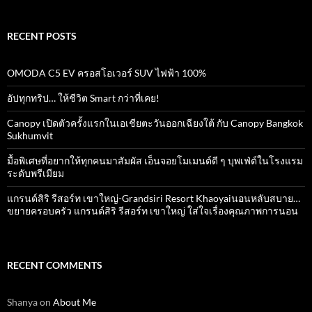
RECENT POSTS
OMODA C5 EV ครอสโอเวอร์ SUV ไฟฟ้า 100%
อัปทุกทริป… ให้ชีวิต Smart กว่าที่เคย!
Canopy เปิดตัวครั้งแรกในเอเชียตะวันออกเฉียงใต้ กับ Canopy Bangkok
Sukhumvit
มื้อพิเศษที่อยากให้ทุกคนมาสัมผัส เอ็นจอยโมเมนต์ดี ๆ บุพเฟ่ต์ในโรงแรม
ระดับพรีเมียม
แกรนด์สิริ​ รีสอร์ท​ เขาใหญ่​-Grandsiri​ Resort​ Khaoyaiนอนหลับสบาย…
ขยายครอบครัว แกรนด์สิริ รีสอร์ท เขาใหญ่ ใส่ใจเรื่องคุณภาพการนอน
RECENT COMMENTS
Shanya
on
About Me