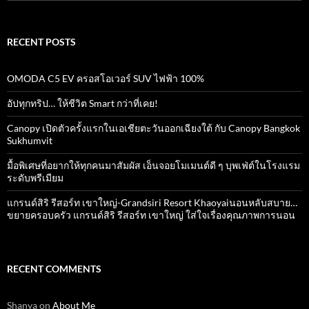
for:
RECENT POSTS
OMODA C5 EV ครอสโอเวอร์ SUV ไฟฟ้า 100%
อัปทุกทริป… ให้ชีวิต Smart กว่าที่เคย!
Canopy เปิดตัวครั้งแรกในเอเชียตะวันออกเฉียงใต้ กับ Canopy Bangkok
Sukhumvit
มื้อพิเศษที่อยากให้ทุกคนมาสัมผัส เอ็นจอยโมเมนต์ดี ๆ บุพเฟ่ต์ในโรงแรม
ระดับพรีเมียม
แกรนด์สิริ​ รีสอร์ท​ เขาใหญ่​-Grandsiri​ Resort​ Khaoyaiนอนหลับสบาย…
ขยายครอบครัว แกรนด์สิริ รีสอร์ท เขาใหญ่ ใส่ใจเรื่องคุณภาพการนอน
RECENT COMMENTS
Shanya
on
About Me