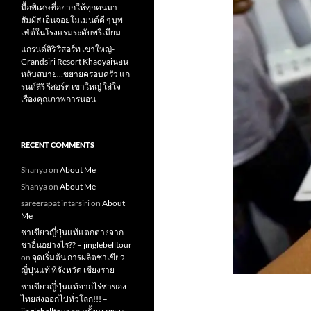
มื้อพิเศษที่อยากให้ทุกคนมา
สัมผัส เอ็นจอยโมเมนต์ดี ๆ บุพ
เฟ่ต์ในโรงแรมระดับพรีเมียม
แกรนด์สิริ​ รีสอร์ท​ เขาใหญ่​-
Grandsiri​ Resort​ Khaoyaiนอน
หลับสบาย…ขยายครอบครัว แก
รนด์สิริ รีสอร์ท เขาใหญ่ ใส่ใจ
เรื่องคุณภาพการนอน
RECENT COMMENTS
Shanya
on
About Me
Shanya
on
About Me
sareerapat intarsiri
on
About
Me
ชาเขียวญี่ปุ่นแท้แตกต่างจาก
ชาอื่นอย่างไร?? – jinglebelltour
on
จุดเริ่มต้น การผลิตชาเขียว
ญี่ปุ่นแท้ ที่จังหวัด เชียงราย
ชาเขียวญี่ปุ่นแท้จากไร่ชาของ
ไทยส่งออกไปทั่วโลก!!! –