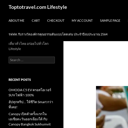
Skip
Search
Toptotravel.com Lifestyle
to
content
ABOUT ME
CART
CHECKOUT
MY ACCOUNT
SAMPLE PAGE
รฟฟท. รับรางวัลองค์กรคุณธรรมต้นแบบโดดเด่น ประจำปีงบประมาณ 2564
เที่ยวทั่วไทย อร่อยไปทั่วโลก
Lifestyle
Search
for:
RECENT POSTS
OMODA C5 EV ครอสโอเวอร์
SUV ไฟฟ้า 100%
อัปทุกทริป… ให้ชีวิต Smart กว่า
ที่เคย!
Canopy เปิดตัวครั้งแรกใน
เอเชียตะวันออกเฉียงใต้ กับ
Canopy Bangkok Sukhumvit