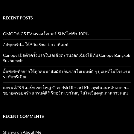
for:
RECENT POSTS
OMODA C5 EV ครอสโอเวอร์ SUV ไฟฟ้า 100%
อัปทุกทริป… ให้ชีวิต Smart กว่าที่เคย!
Canopy เปิดตัวครั้งแรกในเอเชียตะวันออกเฉียงใต้ กับ Canopy Bangkok
Sukhumvit
มื้อพิเศษที่อยากให้ทุกคนมาสัมผัส เอ็นจอยโมเมนต์ดี ๆ บุพเฟ่ต์ในโรงแรม
ระดับพรีเมียม
แกรนด์สิริ​ รีสอร์ท​ เขาใหญ่​-Grandsiri​ Resort​ Khaoyaiนอนหลับสบาย…
ขยายครอบครัว แกรนด์สิริ รีสอร์ท เขาใหญ่ ใส่ใจเรื่องคุณภาพการนอน
RECENT COMMENTS
Shanya
on
About Me