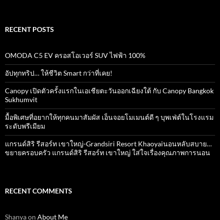
for:
RECENT POSTS
OMODA C5 EV ครอสโอเวอร์ SUV ไฟฟ้า 100%
อัปทุกทริป… ให้ชีวิต Smart กว่าที่เคย!
Canopy เปิดตัวครั้งแรกในเอเชียตะวันออกเฉียงใต้ กับ Canopy Bangkok
Sukhumvit
มื้อพิเศษที่อยากให้ทุกคนมาสัมผัส เอ็นจอยโมเมนต์ดี ๆ บุพเฟ่ต์ในโรงแรม
ระดับพรีเมียม
แกรนด์สิริ​ รีสอร์ท​ เขาใหญ่​-Grandsiri​ Resort​ Khaoyaiนอนหลับสบาย…
ขยายครอบครัว แกรนด์สิริ รีสอร์ท เขาใหญ่ ใส่ใจเรื่องคุณภาพการนอน
RECENT COMMENTS
Shanya
on
About Me