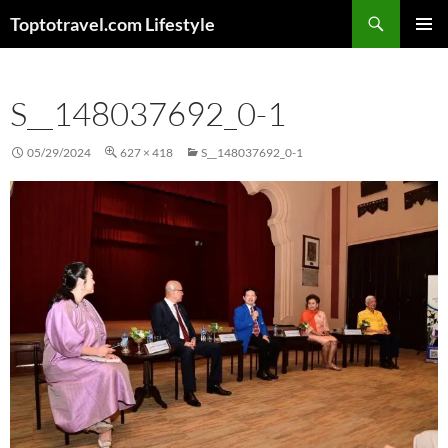
Skip
Search
Toptotravel.com Lifestyle
to
PRIMAR
content
MENU
S__148037692_0-1
05/29/2024
627 × 418
S__148037692_0-1