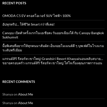
RECENT POSTS
OMODA C5 EV ครอสโอเวอร์ SUV ไฟฟ้า 100%
อัปทุกทริป… ให้ชีวิต Smart กว่าที่เคย!
Canopy เปิดตัวครั้งแรกในเอเชียตะวันออกเฉียงใต้ กับ Canopy Bangkok
Sukhumvit
มื้อพิเศษที่อยากให้ทุกคนมาสัมผัส เอ็นจอยโมเมนต์ดี ๆ บุพเฟ่ต์ในโรงแรม
ระดับพรีเมียม
แกรนด์สิริ​ รีสอร์ท​ เขาใหญ่​-Grandsiri​ Resort​ Khaoyaiนอนหลับสบาย…
ขยายครอบครัว แกรนด์สิริ รีสอร์ท เขาใหญ่ ใส่ใจเรื่องคุณภาพการนอน
RECENT COMMENTS
Shanya
on
About Me
Shanya
on
About Me