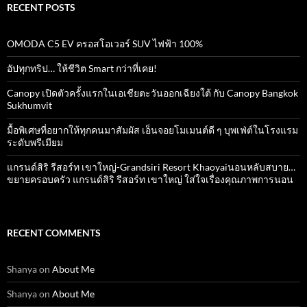
RECENT POSTS
OMODA C5 EV ครอสโอเวอร์ SUV ไฟฟ้า 100%
อัปทุกทริป… ให้ชีวิต Smart กว่าที่เคย!
Canopy เปิดตัวครั้งแรกในเอเชียตะวันออกเฉียงใต้ กับ Canopy Bangkok
Sukhumvit
มื้อพิเศษที่อยากให้ทุกคนมาสัมผัส เอ็นจอยโมเมนต์ดี ๆ บุพเฟ่ต์ในโรงแรม
ระดับพรีเมียม
แกรนด์สิริ​ รีสอร์ท​ เขาใหญ่​-Grandsiri​ Resort​ Khaoyaiนอนหลับสบาย…
ขยายครอบครัว แกรนด์สิริ รีสอร์ท เขาใหญ่ ใส่ใจเรื่องคุณภาพการนอน
RECENT COMMENTS
Shanya
on
About Me
Shanya
on
About Me