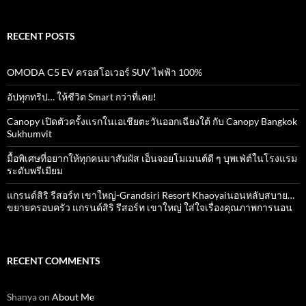
RECENT POSTS
OMODA C5 EV ครอสโอเวอร์ SUV ไฟฟ้า 100%
อัปทุกทริป… ให้ชีวิต Smart กว่าที่เคย!
Canopy เปิดตัวครั้งแรกในเอเชียตะวันออกเฉียงใต้ กับ Canopy Bangkok
Sukhumvit
มื้อพิเศษที่อยากให้ทุกคนมาสัมผัส เอ็นจอยโมเมนต์ดี ๆ บุพเฟ่ต์ในโรงแรม
ระดับพรีเมียม
แกรนด์สิริ​ รีสอร์ท​ เขาใหญ่​-Grandsiri​ Resort​ Khaoyaiนอนหลับสบาย…
ขยายครอบครัว แกรนด์สิริ รีสอร์ท เขาใหญ่ ใส่ใจเรื่องคุณภาพการนอน
RECENT COMMENTS
Shanya
on
About Me