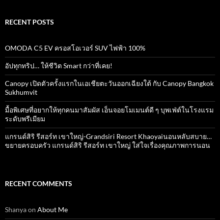
RECENT POSTS
OMODA C5 EV ครอสโอเวอร์ SUV ไฟฟ้า 100%
อัปทุกทริป… ให้ชีวิต Smart กว่าที่เคย!
Canopy เปิดตัวครั้งแรกในเอเชียตะวันออกเฉียงใต้ กับ Canopy Bangkok
Sukhumvit
มื้อพิเศษที่อยากให้ทุกคนมาสัมผัส เอ็นจอยโมเมนต์ดี ๆ บุพเฟ่ต์ในโรงแรม
ระดับพรีเมียม
แกรนด์สิริ​ รีสอร์ท​ เขาใหญ่​-Grandsiri​ Resort​ Khaoyaiนอนหลับสบาย…
ขยายครอบครัว แกรนด์สิริ รีสอร์ท เขาใหญ่ ใส่ใจเรื่องคุณภาพการนอน
RECENT COMMENTS
Shanya
on
About Me