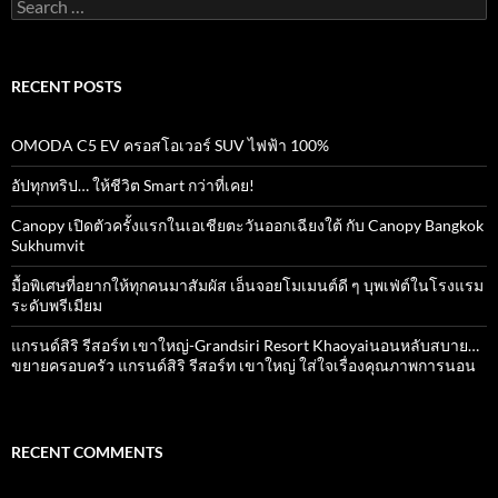
Search
for:
RECENT POSTS
OMODA C5 EV ครอสโอเวอร์ SUV ไฟฟ้า 100%
อัปทุกทริป… ให้ชีวิต Smart กว่าที่เคย!
Canopy เปิดตัวครั้งแรกในเอเชียตะวันออกเฉียงใต้ กับ Canopy Bangkok
Sukhumvit
มื้อพิเศษที่อยากให้ทุกคนมาสัมผัส เอ็นจอยโมเมนต์ดี ๆ บุพเฟ่ต์ในโรงแรม
ระดับพรีเมียม
แกรนด์สิริ​ รีสอร์ท​ เขาใหญ่​-Grandsiri​ Resort​ Khaoyaiนอนหลับสบาย…
ขยายครอบครัว แกรนด์สิริ รีสอร์ท เขาใหญ่ ใส่ใจเรื่องคุณภาพการนอน
RECENT COMMENTS