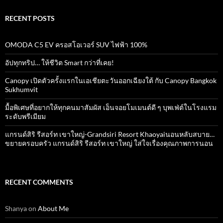
RECENT POSTS
OMODA C5 EV ครอสโอเวอร์ SUV ไฟฟ้า 100%
อัปทุกทริป… ให้ชีวิต Smart กว่าที่เคย!
Canopy เปิดตัวครั้งแรกในเอเชียตะวันออกเฉียงใต้ กับ Canopy Bangkok
Sukhumvit
มื้อพิเศษที่อยากให้ทุกคนมาสัมผัส เอ็นจอยโมเมนต์ดี ๆ บุพเฟ่ต์ในโรงแรม
ระดับพรีเมียม
แกรนด์สิริ​ รีสอร์ท​ เขาใหญ่​-Grandsiri​ Resort​ Khaoyaiนอนหลับสบาย…
ขยายครอบครัว แกรนด์สิริ รีสอร์ท เขาใหญ่ ใส่ใจเรื่องคุณภาพการนอน
RECENT COMMENTS
Shanya
on
About Me