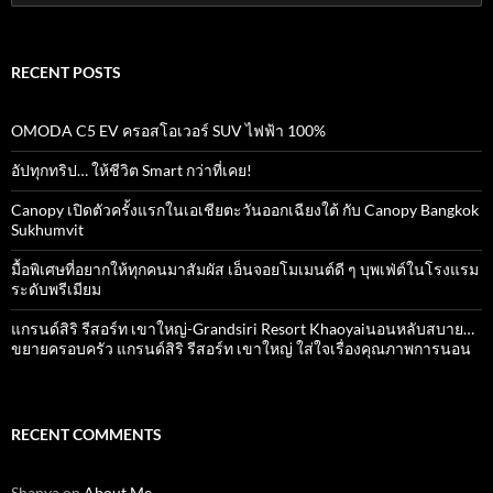
for:
RECENT POSTS
OMODA C5 EV ครอสโอเวอร์ SUV ไฟฟ้า 100%
อัปทุกทริป… ให้ชีวิต Smart กว่าที่เคย!
Canopy เปิดตัวครั้งแรกในเอเชียตะวันออกเฉียงใต้ กับ Canopy Bangkok
Sukhumvit
มื้อพิเศษที่อยากให้ทุกคนมาสัมผัส เอ็นจอยโมเมนต์ดี ๆ บุพเฟ่ต์ในโรงแรม
ระดับพรีเมียม
แกรนด์สิริ​ รีสอร์ท​ เขาใหญ่​-Grandsiri​ Resort​ Khaoyaiนอนหลับสบาย…
ขยายครอบครัว แกรนด์สิริ รีสอร์ท เขาใหญ่ ใส่ใจเรื่องคุณภาพการนอน
RECENT COMMENTS
Shanya
on
About Me