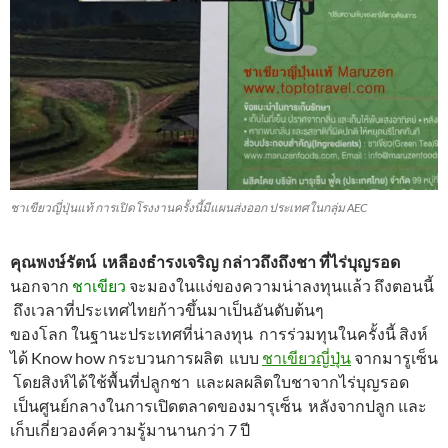
ชาเขียวญี่ปุ่นแท้ การเปิดโรงงานครั้งนี้มีแผนส่งออก ประเทศในกลุ่ม AEC
คุณพงษ์รัตน์ เหลืองธำรงเจริญ กล่าวถึงถึงชา ที่ไร่บุญรอด
นอกจาก
ชาเขียว
จะมองในแง่ของความน่าลงทุนแล้ว ถึงตอนนี้
ถึงเวลาที่ประเทศไทยก้าวขึ้นมาเป็นอันดับต้นๆ
ของโลก ในฐานะประเทศที่น่าลงทุน การร่วมทุนในครั้งนี้ สิงห์
ได้ Know how กระบวนการผลิต แบบ
ชาเขียวญี่ปุ่น
จากมารูเซ็น
โดยสิงห์ได้ใช้พื้นที่ปลูกชา และผลผลิตใบชาจากไร่บุญรอด
เป็นศูนย์กลางในการเปิดตลาดของมารุเซ็น หลังจากปลูก และ
เก็บเกี่ยวองค์ความรู้มานานกว่า 7 ปี