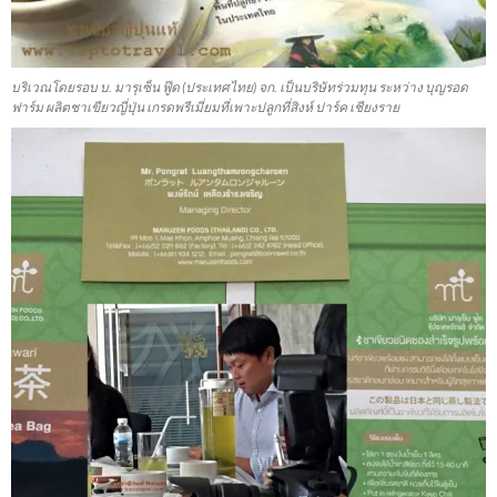
บริเวณโดยรอบ บ. มารุเซ็น ฟู๊ด (ประเทศไทย) จก. เป็นบริษัทร่วมทุน ระหว่าง บุญรอด
ฟาร์ม ผลิตชาเขียวญี่ปุ่น เกรดพรีเมี่ยมที่เพาะปลูกที่สิงห์ ปาร์ค เชียงราย