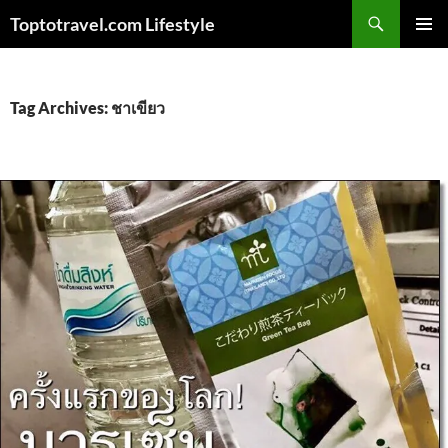
Skip
Search
Toptotravel.com Lifestyle
to
PRIMAR
content
MENU
Tag Archives: ชาเขียว