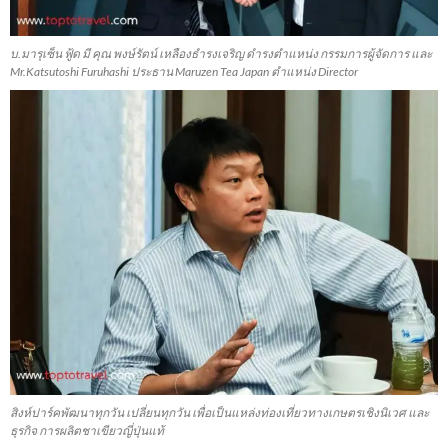
บ.มารุเซ็น ฟู้ด มี คุณ พงษ์รัตน์ เหลืองธำรงเจริญ ดำรงตำแหน่ง กรรมการผู้จัดการ และ
Mr.Katsutoshi Furuhashi ประธาน Maruzen Tea Japan ตำแหน่ง Director
สิงห์ปาร์คพัฒนาทุกวัน เปลี่ยนทุกวัน เพื่อเป็นแหล่งท่องเที่ยวทางเกษตรเชิงนิเวศ และ
ธุรกิจ การผลิตชาเขียวญี่ปุ่นแท้