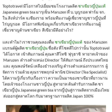
Toptotravel มีโอกาสไปเยี่ยมชมโรงงานผลิต
ชาเขียวญี่ปุ่นแท้
Japanese green tea มารุเซ็น Maruzen ที่ บ. บุญรอด ฟาร์ม จก.
ใน สิงห์ปาร์ค จ.เชียงราย พร้อมทีมงานผู้เชี่ยวชาญชาวญี่ปุ่นที่
ไร่บุญรอด มีโอกาสฟังข้อมูลเกี่ยวกับชาเขียวจากทีมงานผู้
เชี่ยวชาญด้านชาเขียว สีเขียวมีดีอย่างไร?
และทำไม? เราชวนคุณลองดื่ม
ชาเขียวญี่ปุ่นแท้
ของ Maruzen
แบรนด์ผู้ผลิต
ชาเขียวญี่ปุ่น
ชื่อดัง ที่โชคดีไปกว่านั้น Toptotravel
ได้โอกาส เข้าสัมภาษณ์ คุณคาสึโทชิ ฟุรุฮาชิ ทายาทเจ้าของ
Maruzen ดำรงตำแหน่ง Director ให้สัมภาษณ์ ถึงประเทศไทย
และ คุณพงษ์รัตน์ เหลืองธำรงเจริญ ดำรงตำแหน่งกรรมการ ผู้
จัดการ ร่วมด้วย คุณราชพฤกษ์ พานิช Director (Tea Specialist)
ได้ความรู้เกี่ยวกับเรื่องราว ความเป็นมาของชาเขียวที่ยาวนาน
โดยเจ้าของโรงงานชาวญี่ปุ่น สู่ทายาท ต้นตำรับการผลิต ชา
เขียวญี่ปุ่น Japanese green tea จากญี่ปุ่นสู่การผลิตจากเมืองไทย
ส่งออกสู่ตลาดโลก กับมาตรฐานการผลิต Japan 100%