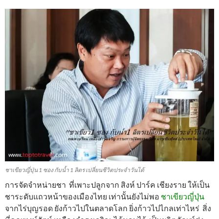
ชาเขียวญี่ปุ่น 1 ซอง กับน้ำ 1 ลิตร เปลี่ยนชีวิตประจำวันได้
การจัดจำหน่ายชา ที่เพาะปลูกจาก สิงห์ ปาร์ค เชียงราย ให้เป็น
ชาระดับแถวหน้าของเมืองไทย เท่านั้นยังไม่พอ
ชาเขียวญี่ปุ่น
จากไร่บุญรอด ยังก้าวไปในตลาดโลก ยิ่งก้าวไปไกลเท่าไหร่ สิ่ง