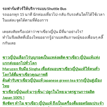
รถฟาร์มทัวร์ให้บริการแบบ Shuttle Bus
รถออกทุก 15 นาที นักท่องเที่ยวไป-กลับ กับรถคันใดก็ได้ใช้เวลา
ในแต่ละจุดได้ตามที่ต้องการ
เคยสงสัยหรือเปล่าว่าชาเขียวญี่ปุ่น มีที่มาอย่างไร?
ทำไมจึงผลิตที่เมืองไทยอยากรู้อ่านบทสัมภาษณฺ์ของเพื่อนๆ คลิ๊
กกันเลย
ชาวญี่ปุ่นเลือกไร่บุญรอดเป็นแหล่งผลิต ชาเขียว ญี่ปุ่นแท้แห่ง
แรกส่งออกไปทั่วโลก
Maruzen จับมือ Singha เพื่อส่งมอบชาเขียวญี่ปุ่นแท้ให้คนทั่ว
โลกได้ดื่มชาเขียวคุณภาพดี
ต้นตำรับชาเขียวญี่ปุ่นแท้ japanese green tea จากญี่ปุ่นสู่เมือง
ไทย
ชาเขียวญี่ปุ่นแท้ มารุเซ็น [ ปลูกในไทย มาตรฐานการผลิต
Japan 100% ]
ฟังชัดๆ ทำไม ชาเขียว ญี่ปุ่นแท้ ถึงเป็นเครื่องดื่มยอดนิยมประจำ