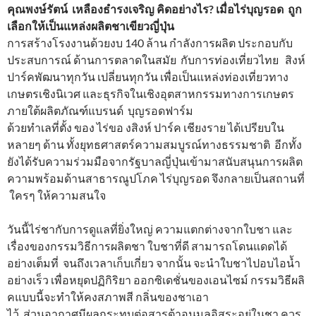
คุณพงษ์รัตน์ เหลืองธำรงเจริญ คิดอย่างไร? เมื่อไร่บุญรอด ถูก
เลือกให้เป็นแหล่งผลิตชาเขียวญี่ปุ่น
การสร้างโรงงานด้วยงบ 140 ล้าน กำลังการผลิต ประกอบกับ
ประสบการณ์ ด้านการตลาดในสมัย กับการท่องเที่ยวไทย สิงห์
ปาร์คพัฒนาทุกวัน เปลี่ยนทุกวัน เพื่อเป็นแหล่งท่องเที่ยวทาง
เกษตรเชิงนิเวศ และธุรกิจในเชิงอุตสาหกรรมทางการเกษตร
ภายใต้ผลิตภัณฑ์แบรนด์ บุญรอดฟาร์ม
ด้วยทำเลที่ตั้ง ของ ไร่ขอ งสิงห์ ปาร์ค เชียงราย ได้เปรียบใน
หลายๆ ด้าน ทั้งยุทธศาสตร์ความสมบูรณ์ทางธรรมชาติ อีกทั้ง
ยังได้รับความร่วมมือจากรัฐบาลญี่ปุ่นเข้ามาสนับสนุนการผลิต
ความพร้อมด้านสาธารณูปโภค ไร่บุญรอด จึงกลายเป็นสถานที่
ใครๆ ให้ความสนใจ
วันนี้ไร่ชากับการดูแลที่ยิ่งใหญ่ ความแตกต่างจากใบชา และ
เรื่องของกรรมวิธีการผลิตชา ใบชาที่ดี สามารถโดนแดดได้
อย่างเต็มที่ จนถึงเวลาเก็บเกี่ยว จากนั้น จะนำใบชาไปอบไอน้ำ
อย่างเร็ว เพื่อหยุดปฏิกิริยา ออกซิเดชั่นของเอนไซม์ กรรมวิธีผลิ
คแบบนี้จะทำให้คงสภาพสี กลิ่นของชาเอา
ไว้ ส่วนอากาศมีผลกระทบต่อสารต้าอนุมูลอิสระอยู่ในชา ควร