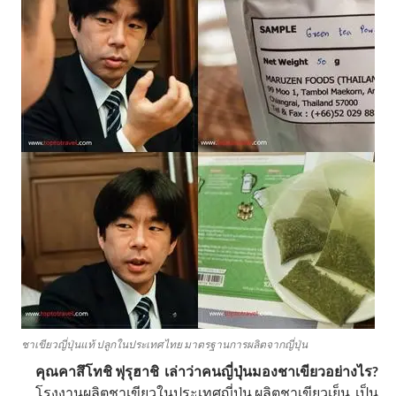
ชาเขียวญี่ปุ่นแท้ ปลูกในประเทศไทย มาตรฐานการผลิตจากญี่ปุ่น
คุณคาสึโทชิ ฟุรุฮาชิ เล่าว่าคนญี่ปุ่นมองชาเขียวอย่างไร?
โรงงานผลิตชาเขียวในประเทศญี่ปุ่น ผลิตชาเขียวเย็น เป็น