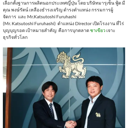
เลือกตั้งฐานการผลิตนอกประเทศญี่ปุ่น โดย บริษัทมารุเซ็น ฟู้ด มี
คุณ พงษ์รัตน์ เหลืองธำรงเจริญ ดำรงตำแหน่ง กรรมการผู้
จัดการ และ Mr.Katsutoshi Furuhashi
(Mr. Katsutoshi Furuhashi) ตำแหน่ง Director เปิดโรงงาน ที่ไร่
บุญบุญรอด เป้าหมายสำคัญ คือการบุกตลาด
ชาเขียว
เจาะ
ธุรกิจทั่วโลก