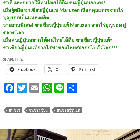
ชาติ และอยากให้คนไทยได้ดื่ม คนญี่ปุ่นบอกเอง!
เมื่อผู้ผลิต ชาเขียวญี่ปุ่นแท้ Maruzen เลือกคุณภาพจากไร่
บุญรอดเป็นแหล่งผลิต
รายงานพิเศษ! ชาเขียวญี่ปุ่นแท้ Maruzen จากไร่บุญรอด สู่
ตลาดโลก
เมื่อคนญี่ปุ่นอยากให้คนไทยได้ดื่ม ชาเขียวญี่ปุ่นแท้ๆ
ชาเขียวญี่ปุ่นแท้จากไร่ชาของไทยส่งออกไปทั่วโลก!!!
SHARE THIS:
Facebook
X
Pinterest
F
T
E
W
Li
S
ac
w
m
h
n
h
e
itt
ail
at
e
ar
ชาเขียว
ชาเขียวญี่ปุ่น
ชาเขียวญี่ปุ่นแท้
b
er
s
e
o
A
o
p