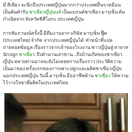
มี สีเขียว จะนึกถึงประเทศญี่ปุ่นมากกว่าประเทศอื่นๆ เหมือน
เป็นต้นตำรับ
ชาเขียวญี่ปุ่นแท้
เป็นแบรนด์ชาเขียว มารุเซ็น ต้น
กำเนิดจาก จังหวัดชิสึโอกะ ประเทศญี่ปุ่น
การสัมภาษณ์ครั้งนี้ มีทีมงานจาก บริษัท มารุเซ็น ฟู๊ด
(ประเทศไทย) จำกัด จากประเทศญี่ปุ่นได้ ทำหน้าที่แปล
ถ่ายทอดข้อมูล เรื่องราวจากเจ้าของโรงงาน ชาวญี่ปุ่นสู่ ทายาท
นักปลูก
ชาเขียว
ถึงตำนานเล่าขาน…ถึงบ้านเกิดของชาเขียว
ญี่ปุ่น หลายท่านอาจจะยังไม่เคยทราบเรื่องราว ประวัติความ
เป็นมาของ ครั้งแรกของการเพาะปลูกและผลิตชาเขียวญี่ปุ่น
นอกประเทศญี่ปุ่น วันนี้ มารุเซ็น มืออาชีพด้าน
ชาเขียว
ให้ความ
ไว้วางใจชาที่ผลิตในประเทศไทย