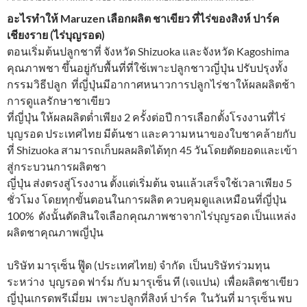
อะไรทำให้ Maruzen เลือกผลิต ชาเขียว ที่ไร่ของสิงห์ ปาร์ค
เชียงราย (ไร่บุญรอด)
ตอนเริ่มต้นปลูกชาที่ จังหวัด Shizuoka และจังหวัด Kagoshima
คุณภาพชา ขึ้นอยู่กับพื้นที่ที่ใช้เพาะปลูกชาวญี่ปุ่น ปรับปรุงทั้ง
กรรมวิธีปลูก ที่ญี่ปุ่นมีอากาศหนาวการปลูกไร่ชาให้ผลผลิตช้า
การดูแลรักษาชาเขียว
ที่ญี่ปุ่น ให้ผลผลิตต่ำเพียง 2 ครั้งต่อปี การเลือกตั้งโรงงานที่ไร่
บุญรอด ประเทศไทย มีต้นชา และความหนาของใบชาคล้ายกับ
ที่ Shizuoka สามารถเก็บผลผลิตได้ทุก 45 วันโดยตัดยอดและเข้า
สู่กระบวนการผลิตชา
ญี่ปุ่น ส่งตรงสู่โรงงาน ตั้งแต่เริ่มต้น จนแล้วเสร็จใช้เวลาเพียง 5
ชั่วโมง โดยทุกขั้นตอนในการผลิต ควบคุมดูแลเหมือนที่ญี่ปุ่น
100% ดังนั้นตัดสินใจเลือกคุณภาพชาจากไร่บุญรอด เป็นแหล่ง
ผลิตชาคุณภาพญี่ปุ่น
บริษัท มารุเซ็น ฟู๊ด (ประเทศไทย) จำกัด เป็นบริษัทร่วมทุน
ระหว่าง บุญรอด ฟาร์ม กับ มารุเซ็น ที (เจแปน) เพื่อผลิตชาเขียว
ญี่ปุ่นเกรดพรีเมี่ยม เพาะปลูกที่สิงห์ ปาร์ค ในวันที่ มารุเซ็น พบ