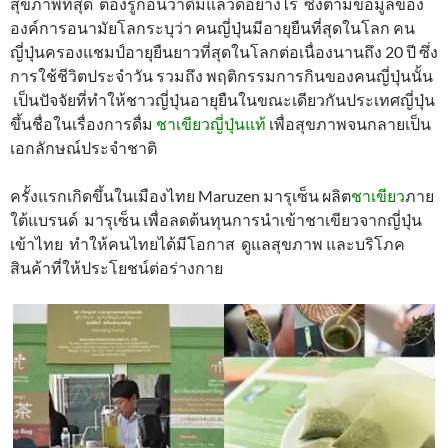
สุขภาพที่สุด ต้องรู้ก่อนว่าดื่มแล้วดีอย่างไร ซึ่งตามข้อมูลของ
องค์การอนามัยโลกระบุว่า คนญี่ปุ่นมีอายุยืนที่สุดในโลก คน
ญี่ปุ่นครองแชมป์อายุยืนยาวที่สุดในโลกต่อเนื่องนานถึง 20 ปี ซึ่ง
การใช้ชีวิตประจำวัน รวมถึง พฤติกรรมการกินของคนญี่ปุ่นนั้น
เป็นปัจจัยที่ทำให้ชาวญี่ปุ่นอายุยืนในขณะเดียวกันประเทศญี่ปุ่น
ขึ้นชื่อในเรื่องการดื่ม
ชาเขียวญี่ปุ่นแท้
เพื่อสุขภาพจนกลายเป็น
เอกลักษณ์ประจำชาติ
ครั้งแรกเกิดขึ้นในเมืองไทย Maruzen มารุเซ็น ผลิต
ชาเขียว
ภาย
ใต้แบรนด์ มารุเซ็น เพื่อลดต้นทุนการนำเข้าชาเขียวจากญี่ปุ่น
เข้าไทย ทำให้คนไทยได้มีโอกาส ดูแลสุขภาพ และบริโภค
สินค้าที่ให้ประโยชน์ต่อร่างกาย