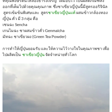
ที่คุณพงษ์รัตน์ เหลืองธำรงเจริญ ได้มอบไว้ เป็นผลิตภัณฑ์ส่ง
ออกที่เต็มไปด้วยคุณคุณภาพ ซึ่งชาเขียวญี่ปุ่นนี้มีสูตรออริจินัล
สูตรเข้มข้นพิเศษและ สูตร
ชาเขียวญี่ปุ่นแท้
ผสมข้าวกล้องทอง
ญี่ปุ่น คั่ว มี 3 กลุ่ม คือ
เซนฉะ Sencha
เกนไมฉะ ชาผสมข้าวคั่ว Genmaicha
มัทฉะ ชาเขียวผง (Green Tea Powder)
การทำให้ญี่ปุ่นยอมรับ และให้ความไว้วางใจในคุณภาพชา เพื่อ
ไปผลิตเป็น
ชาเขียวญี่ปุ่น
จัดจำหน่ายทั่วโลก