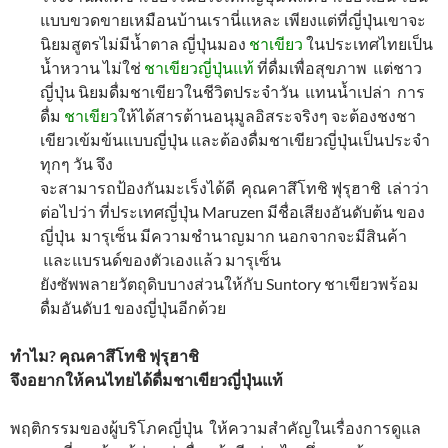
แบบขวดขายเหมือนบ้านเรานี่แหละ เพียงแต่ที่ญี่ปุ่นเขาจะ
นิยมสูตรไม่มีน้ำตาล ญี่ปุ่นมอง
ชาเขียว
ในประเทศไทยเป็น
น้ำหวาน ไม่ใช่
ชาเขียวญี่ปุ่นแท้
ที่ดื่มเพื่อสุขภาพ แต่ชาว
ญี่ปุ่น นิยมดื่มชาเขียวในชีวิตประจำวัน แทนน้ำเปล่า การ
ดื่ม
ชาเขียว
ให้ได้สารต้านอนุมูลอิสระจริงๆ จะต้องชงชา
เขียวเข้มข้นแบบญี่ปุ่น และต้องดื่มชาเขียวญี่ปุ่นเป็นประจำ
ทุกๆ วัน จึง
จะสามารถป้องกันมะเร็งได้ดี คุณคาสึโทชิ ฟุรุฮาชิ เล่าว่า
ต่อไปว่า ที่ประเทศญี่ปุ่น Maruzen มีชื่อเสียงอันดับต้น ของ
ญี่ปุ่น มารุเซ็น มีความชำนาญมาก นอกจากจะมีสินค้า
และแบรนด์ของตัวเองแล้ว มารุเซ็น
ยังซัพพลายวัตถุดิบบางส่วนให้กับ Suntory ชาเขียวพร้อม
ดื่มอันดับ1 ของญี่ปุ่นอีกด้วย
ทำไม? คุณคาสึโทชิ ฟุรุฮาชิ
จึงอยากให้คนไทยได้ดื่มชาเขียวญี่ปุ่นแท้
พฤติกรรมของผู้บริโภคญี่ปุ่น ให้ความสำคัญในเรื่องการดูแล