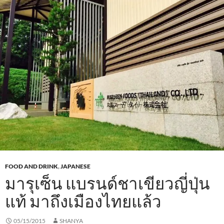
k
p
FOOD AND DRINK
,
JAPANESE
มารุเซ็น แบรนด์ชาเขียวญี่ปุ่น
แท้ มาถึงเมืองไทยแล้ว
05/15/2015
SHANYA