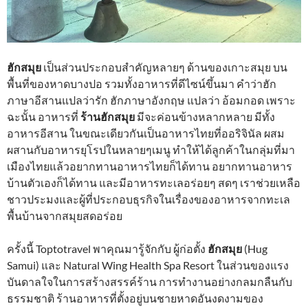
ฮักสมุย
เป็นส่วนประกอบสำคัญหลายๆ ด้านของเกาะสมุย บน
พื้นที่ของหาดบางปอ รวมทั้งอาหารที่ดีไซน์ขึ้นมา คำว่าฮัก
ภาษาอีสานแปลว่ารัก ฮักภาษาอังกฤษ แปลว่า อ้อมกอด เพราะ
ฉะนั้น อาหารที่
ร้านฮักสมุย
มีจะค่อนข้างหลากหลาย มีทั้ง
อาหารอีสาน ในขณะเดียวกันเป็นอาหารไทยที่ออริจินัล ผสม
ผสานกับอาหารยุโรปในหลายๆเมนู ทำให้ได้ลูกค้าในกลุ่มที่มา
เมืองไทยแล้วอยากทานอาหารไทยก็ได้ทาน อยากทานอาหาร
บ้านตัวเองก็ได้ทาน และมีอาหารทะเลอร่อยๆ สดๆ เราช่วยเหลือ
ชาวประมงและผู้ที่ประกอบธุรกิจในเรื่องของอาหารจากทะเล
พื้นบ้านจากสมุยสดอร่อย
ครั้งนี้ Toptotravel พาคุณมารู้จักกับ ผู้ก่อตั้ง
ฮักสมุย
(Hug
Samui) และ Natural Wing Health Spa Resort ในส่วนของแรง
บันดาลใจในการสร้างสรรค์ร้าน การทำงานอย่างกลมกลืนกับ
ธรรมชาติ ร้านอาหารที่ตั้งอยู่บนชายหาดอันงดงามของ