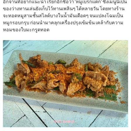
อีกจานที่อยากแนะนำ เรียกอีกชื่อว่า ‘หมูเบรกแตก’ ซึ่งเมนูนี้เป็น
ของว่างทานเล่นยังเก็บไว้ทานเพลินๆ ได้หลายวัน โดยทางร้าน
จะทอดหมูสามชั้นสไลด์บางในน้ำมันเดือดๆ จนแปลงโฉมเป็น
หมูกรอบกรุบ ก่อนนำมาคลุกเครื่องปรุงเข้มข้น เคล้ากับความ
หอมของใบมะกรูดทอด