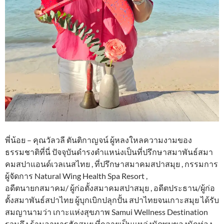
พี่น้อย – คุณวัลวลี ตันติกาญจน์ ผู้หลงใหลความงามของ
ธรรมชาติที่นี่ ปัจจุบันดำรงตำแหน่งเป็นที่ปรึกษาสมาพันธ์สมา
คมสปาแอนด์เวลเนสไทย , ที่ปรึกษาสมาคมสปาสมุย , กรรมการ
ผู้จัดการ Natural Wing Health Spa Resort ,
อดีตนายกสมาคม/ ผู้ก่อตั้งสมาคมสปาสมุย , อดีตประธาน/ผู้ก่อ
ตั้งสมาพันธ์สปาไทย ผู้บุกเบิกปลุกปั้น สปาไทยจนเกาะสมุย ได้รับ
สมญานามว่า เกาะแห่งสุขภาพ Samui Wellness Destination
รวมถึง ร้านอาหารฮักสมุย ที่กลายเป็นแหล่งนัดพบของนักท่อง