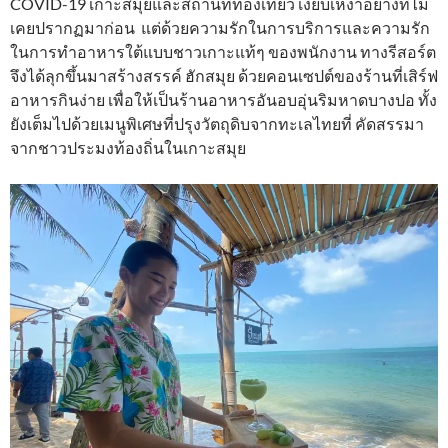
COVID-19 เกาะสมุยและสถานที่ท่องเที่ยว เงียบเหงาอย่างที่ไม่
เคยปรากฏมาก่อน แต่ด้วยความรักในการบริการและความรัก
ในการทำอาหารใต้แบบชาวเกาะแท้ๆ ของพนักงาน ทางรีสอร์ต
จึงได้ลุกขึ้นมาสร้างสรรค์ ฮักสมุย ด้วยคอนเซปต์ของร้านที่เสิร์ฟ
อาหารกินง่าย เพื่อให้เป็นร้านอาหารอันอบอุ่นริมหาดบางปอ ทั้ง
ยังเต็มไปด้วยเมนูพิเศษที่ปรุงวัตถุดิบจากทะเลไทยที่ คัดสรรมา
จากชาวประมงท้องถิ่นในเกาะสมุย