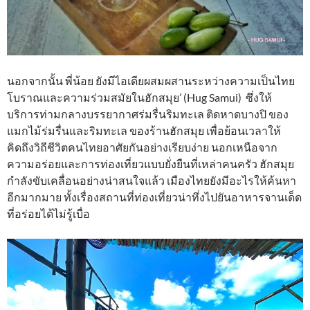
นอกจากนั้น พี่น้อย ยังมีไอเดียผสมผสานระหว่างความเป็นไทย
โบราณและความร่วมสมัยในฮักสมุย’ (Hug Samui) ซึ่งให้
บริการท่ามกลางบรรยากาศร่มรื่นริมทะเล ติดหาดบางปิ ของ
แมกไม้ร่มรื่นและริมทะเล ของร้านฮักสมุย เพื่อย้อนเวลาให้
คิดถึงวิถีชีวิตคนไทยอาศัยกันอย่างเรียบง่าย นอกเหนือจาก
ความอร่อยและการท่องเที่ยวแบบยั่งยืนที่เหล่าคนครัว ฮักสมุย
กำลังขับเคลื่อนอย่างน่าสนใจแล้ว เมืองไทยยังมีอะไรให้ค้นหา
อีกมากมาย ทั้งเรื่องสถานที่ท่องเที่ยวน่าทึ่งไปยันอาหารจานเด็ด
ที่อร่อยได้ไม่รู้เบื่อ