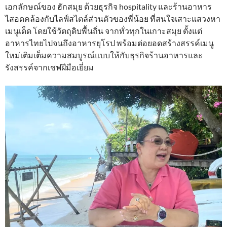
เอกลักษณ์ของ ฮักสมุย ด้วยธุรกิจ hospitality และร้านอาหาร
ไสอดคล้องกับไลฟ์สไตล์ส่วนตัวของพี่น้อย ที่สนใจเสาะแสวงหา
เมนูเด็ด โดยใช้วัตถุดิบพื้นถิ่น จากทั่วทุกในเกาะสมุย ตั้งแต่
อาหารไทยไปจนถึงอาหารยุโรป พร้อมต่อยอดสร้างสรรค์เมนู
ใหม่เติมเต็มความสมบูรณ์แบบให้กับธุรกิจร้านอาหารและ
รังสรรค์จากเชฟฝีมือเยี่ยม