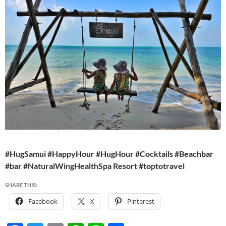
#HugSamui #HappyHour #HugHour #Cocktails #Beachbar
#bar #NaturalWingHealthSpa Resort #toptotravel
SHARE THIS:
Facebook
X
Pinterest