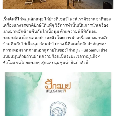
เริ่มต้นที่ไก่หมุนฮักสมุย ไก่ย่างที่เซอร์ไพรส์เราด้วยรสชาติของ
เครื่องแกงรสชาติปักษ์ใต้แท้ๆ วิธีการทำนั้นเป็นการนำเครื่อง
แกงมาหมักข้ามคืนกับไก่เนื้อนุ่ม ด้วยความพิถีพิถันจน
กลมกล่อม เผ็ด หอมอย่างลงตัว โดยการนำเครื่องแกงมาหมัก
ข้ามคืนกับไก่เนื้อนุ่ม ก่อนนำไปย่าง นี่คือเคล็ดลับสำคัญของ
ความหอมจากภายนอกสู่ภายในของไก่หมุน Hug Samui ย่าง
แบบหมุนด้วยถ่านผ่านความร้อนเป็นระยะเวลาหมุนถึง 4
ชั่วโมง จนไก่จะค่อยๆ สุกและนุ่มชุ่มฉ่ำลิ้นกำลังดี