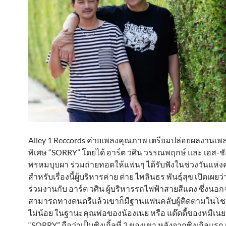
Alley 1 Reccords ค่ายเพลงคุณภาพ เตรียมปล่อยผลงานเ
พิเศษ “SORRY” โดยได้ อาร์ต วศิน วรรณพฤกษ์ และ เอส-ช
พรหมบุบผา ร่วมถ่ายทอดให้แฟนๆ ได้รับฟังในช่วงวันแห่งค
สำหรับเรื่องนี้ผู้บริหารค่าย ต่าย ไพลินธร พันธุ์สุข เปิดเผยว่า
ร่วมงานกับ อาร์ต วศิน ผู้บริหารรถไฟฟ้าสายสีแดง ซึ่งน
สามารถทางดนตรีแล้วเขาก็มีฐานแฟนคลับผู้ติดตามในโชเช
ไม่น้อย ในฐานะคุณพ่อของน้องเนย หรือ แด๊ดดี้ของหมีเนย
“SORRY” ถือว่าเป็นซิงเกิ้ลที่ 2 ของเขา หลังจากซิงเกิลแรก