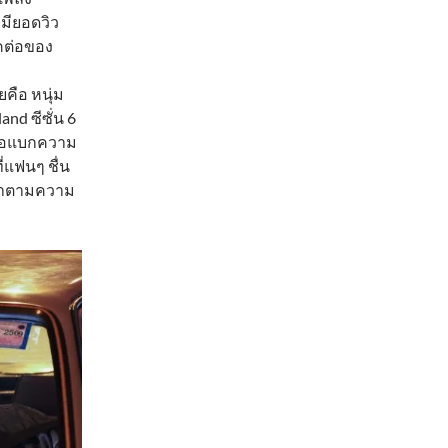
มียอดวิว
าคต่อของ
ยคือ หนุ่ม
nd ซีซั่น 6
ันคือแบกความ
ี่แฟนๆ ชื่น
้ทำตามความ