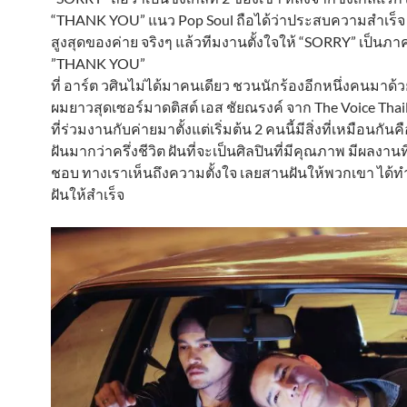
“THANK YOU” แนว Pop Soul ถือได้ว่าประสบความสำเร็จ 
สูงสุดของค่าย จริงๆ แล้วทีมงานตั้งใจให้ “SORRY” เป็นภ
”THANK YOU”
ที่ อาร์ต วศินไม่ได้มาคนเดียว ชวนนักร้องอีกหนึ่งคนมาด้ว
ผมยาวสุดเซอร์มาดติสต์ เอส ชัยณรงค์ จาก The Voice Thaila
ที่ร่วมงานกับค่ายมาตั้งแต่เริ่มต้น 2 คนนี้มีสิ่งที่เหมือนก
ฝันมากว่าครึ่งชีวิต ฝันที่จะเป็นศิลปินที่มีคุณภาพ มีผลงานท
ชอบ ทางเราเห็นถึงความตั้งใจ เลยสานฝันให้พวกเขา ได
ฝันให้สำเร็จ