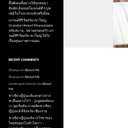
มื้อพิเศษที่อยากให้ทุกคนมา
สัมผัส เอ็นจอยโมเมนต์ดี ๆ บุพ
เฟ่ต์ในโรงแรมระดับพรีเมียม
แกรนด์สิริ​ รีสอร์ท​ เขาใหญ่​-
Grandsiri​ Resort​ Khaoyaiนอน
หลับสบาย…ขยายครอบครัว แก
รนด์สิริ รีสอร์ท เขาใหญ่ ใส่ใจ
เรื่องคุณภาพการนอน
RECENT COMMENTS
Shanya
on
About Me
Shanya
on
About Me
sareerapat intarsiri
on
About
Me
ชาเขียวญี่ปุ่นแท้แตกต่างจาก
ชาอื่นอย่างไร?? – jinglebelltour
on
จุดเริ่มต้น การผลิตชาเขียว
ญี่ปุ่นแท้ ที่จังหวัด เชียงราย
ชาเขียวญี่ปุ่นแท้จากไร่ชาของ
ไทยส่งออกไปทั่วโลก!!! –