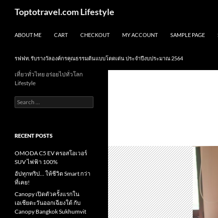
Skip
Search
Toptotravel.com Lifestyle
to
content
ABOUT ME
CART
CHECKOUT
MY ACCOUNT
SAMPLE PAGE
รฟฟท. รับรางวัลองค์กรคุณธรรมต้นแบบโดดเด่น ประจำปีงบประมาณ 2564
เที่ยวทั่วไทย อร่อยไปทั่วโลก
Lifestyle
Search
for:
RECENT POSTS
OMODA C5 EV ครอสโอเวอร์
SUV ไฟฟ้า 100%
อัปทุกทริป… ให้ชีวิต Smart กว่า
ที่เคย!
Canopy เปิดตัวครั้งแรกใน
เอเชียตะวันออกเฉียงใต้ กับ
Canopy Bangkok Sukhumvit