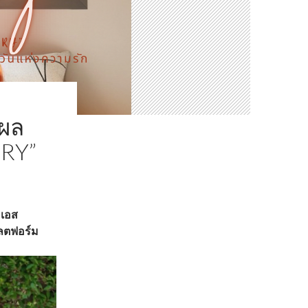
ผล
RRY”
 เอส
พลตฟอร์ม