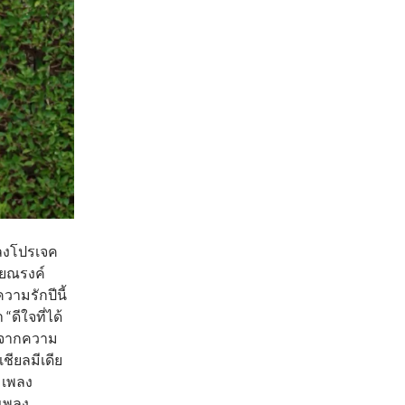
พลงโปรเจค
ัยณรงค์
วามรักปีนี้
 “ดีใจที่ได้
อกจากความ
ียลมีเดีย
 เพลง
 เพลง