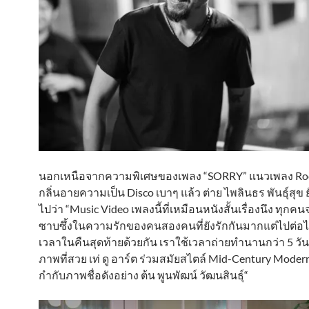
นอกเหนือจากความพิเศษของเพลง “SORRY” แนวเพลง Rock 
กลิ่นอายความเป็น Disco เบาๆ แล้ว ต่าย ไพลินธร พันธุ์สุข 
ไปว่า “Music Video เพลงนี้ที่เหมือนหนังสั้นเรื่องนึง ทุกคน
ซาบซึ้งในความรักของคนสองคนที่ยังรักกันมากแต่ไปต่อไม
เวลาในคืนสุดท้ายด้วยกัน เราใช้เวลาถ่ายทำนานกว่า 5 วัน เ
ภาพที่สวย เท่ ดู อาร์ต ร่วมสมัยสไตล์ Mid-Century Modern
กำกับภาพชื่อดังอย่าง ต้น พูนพัฒน์ วัฒนสินธุ์“