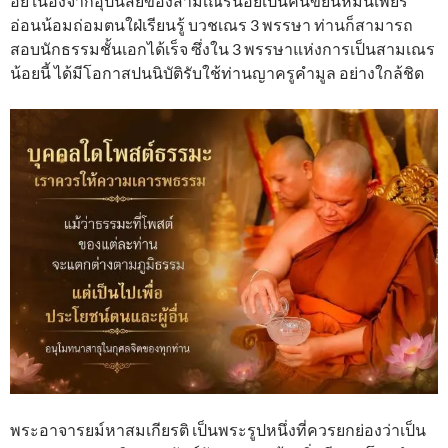
อย เนื่องจากอุปนิสัยของสามเณรน้อยเป็นคนขยันหมั่นเพียร
อ่อนน้อมถ่อมตนใฝ่เรียนรู้ บวชเณร 3 พรรษา ท่านก็สามารถ
สอบนักธรรมชั้นเอกได้เร็จ ซึ่งใน 3 พรรษาแห่งการเป็นสามเณร
น้อยนี้ ได้มีโอกาสปนนิบัติรับใช้ท่านญาครูคำมูล อย่างใกล้ชิด
พระอาจารยม์หาสมเกียรติ เป็นพระรูปหนึ่งที่ควรยกย่องว่าเป็น