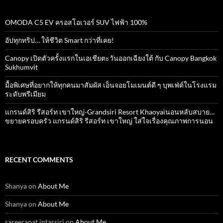
OMODA C5 EV ครอสโอเวอร์ SUV ไฟฟ้า 100%
อัปทุกทริป… ให้ชีวิต Smart กว่าที่เคย!
Canopy เปิดตัวครั้งแรกในเอเชียตะวันออกเฉียงใต้ กับ Canopy Bangkok
Sukhumvit
มื้อพิเศษที่อยากให้ทุกคนมาสัมผัส เอ็นจอยโมเมนต์ดี ๆ บุพเฟ่ต์ในโรงแรม
ระดับพรีเมียม
แกรนด์สิริ​ รีสอร์ท​ เขาใหญ่​-Grandsiri​ Resort​ Khaoyaiนอนหลับสบาย…
ขยายครอบครัว แกรนด์สิริ รีสอร์ท เขาใหญ่ ใส่ใจเรื่องคุณภาพการนอน
RECENT COMMENTS
Shanya
on
About Me
Shanya
on
About Me
sareerapat intarsiri
on
About Me