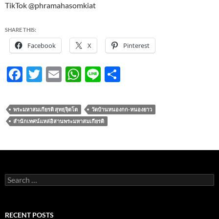
TikTok @phramahasomkiat
SHARE THIS:
Facebook
X
Pinterest
F
T
E
W
Li
S
ac
w
m
h
n
h
e
itt
ail
at
e
ar
พระมหาสมเกียรติ สุทธฺจฺิตโต
วัดบ้านหนองกก-หนองยาว
b
er
s
e
สำนักเทศน์แหล่อิสานพระมหาสมเกียรติ
o
A
o
p
k
p
Search
for:
RECENT POSTS