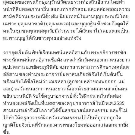
สุดยอดของพระภิกษุอนุรักษ์วัฒนธรรมท้องถิ่นอีสาน โดยทำ
หน้าที่สืบทอดภาษาถิ่น สอดแทรกคำสอน และหล่อหลอมความ
สามัคคีผ่านประเพณีดั้งเดิม นิยมเทศน์ในงานบุญประเพณี โดย
เฉพาะ บุญมหาชาติ (บุญผะเหวด) และบุญกฐิน ซึ่งช่วยดึงดูดให้
คนในชุมชนทุกเพศทุกวัยมีส่วนร่วม ได้เงินมาไม่เคยสะสมเป็น
สะพานบุญ ให้กับชาวพุทธอย่างแท้จริง
จากจุดเริ่มต้น ศิษย์เรียนเทศน์แหล่อิสานกับ พระอธิการพรชัย
พระนักเทศน์แหล่อิสานชื่อดัง แห่งสำนักวัดหนองกก-หนองยาว
ต.ปะหลาน อ.พยัคฆภูมิพิสัย จ.มหาสารคาม การศึกษาเทศน์แห
ล่อิสาน ของท่านพระอาจารย์มหาสมเกียรติ จึงได้เริ่มต้นขึ้น
พร้อมกับได้ชื่อใหม่ว่า เณรหล่า (ลูกชายหล่าของพ่อออก-แม่
ออก) ณ วัดหนองกก-หนองยาว นี้เอง ด้วยสามเณรหล่าเป็นคน
ขยัน ปรนนิบัติ รับใช้ครูบาอาจารย์ ตั้งใจฝึกฝน หมั่นหัดท่อง
ทำนองแหล่ จึงเป็นที่เมตตาของครูบาอาจารย์ ในปี พ.ศ.2535
สามเณรหล่าจึงมีโอกาสได้ขึ้นธรรมาสน์แสดงธรรม และก็ไม่
ได้ทำให้ครูอาจารย์ผิดหวัง แสดงธรรมได้เป็นที่ถูกอกถูกใจ
ญาติโยมจึงเป็นที่รักและเคารพของโยมพ่อออกแม่ออกมากยิ่ง
ขึ้น