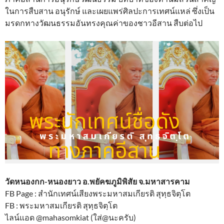
ในการสืบสาน อนุรักษ์ และเผยแพร่ศิลปะการเทศน์แหล่ ซึ่งเป็น
มรดกทางวัฒนธรรมอันทรงคุณค่าของชาวอีสาน สืบต่อไป
วัดหนองกก-หนองยาว อ.พยัคฆภูมิพิสัย จ.มหาสารคาม
FB Page : สำนักเทศน์เสียงพระมหาสมเกียรติ สุทฺธจิตฺโต
FB : พระมหาสมเกียรติ สุทฺธจิตฺโต
ไลน์แอด @mahasomkiat (ใส่@นะครับ)