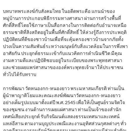
บทบาทพระสงฆ์กับสังคมไทย ในอดีตพระคือ แกนนำของ
หมู่บ้านการประกอบพิธีกรรมทางศาสนา ผ่านการสร้างพื้นที่
ศักดิ์สิทธิ์โดยใช้ภาษาเป็นสื่อกลางในการติดต่อกับอำนาจเหนือ
ธรรมชาติที่สิงสถิตอยู่ในพื้นที่ศักดิ์สิทธิ์ ให้ล่วงรู้ถึงการประพฤติ
ปฏิบัติตนที่ดีของชาวบ้านเพื่อที่จะคุ้มครองชาวบ้านจากภัยทั้ง
ปวงเป็นความสัมพันธ์ระหว่างมนุษย์กับสิ่งแวดล้อมในการพึ่งพา
อาศัยกัน ประยุกต์ธรรมะเข้ากับแนวคิดการดำเนินชีวิต มีคุณ
งามความดีและปฏิบัติชอบอยู่ในระเบียบของพระพุทธศาสนา
และช่วยเผยแพร่ศาสนาขององค์พระพุทธเจ้ามาให้ประชาชน
ทั่วไปได้รับทราบ
การพัฒนา วัดหนองกก-หนองยาว พระมหาสมเกียรติ ท่านเป็น
ผู้นำพาญาติโยมและคณะสงฆ์พัฒนาวัดหนองกก-หนองยาว
อย่างเต็มรูปแบบมาตั้งแต่ปี พ.ศ. 2545 เพื่อให้เป็นศูนย์รวมจิตใจ
ของชุมชน งานด้านการเผยแผ่ศาสนา ท่านเป็นเจ้าของสำนัก
เทศน์เสียงประยุกต์ รับกิจนิมนต์แสดงธรรมเทศนาและเทศน์
แหล่อีสาน ตามงานบุญประเพณีและงานอุทิศส่วนกุศลต่างๆ ทั่ว
ภาคอีสานการอนุรักษ์วัฒนธรรม บทบาทของท่านมีส่วนสำคัญ