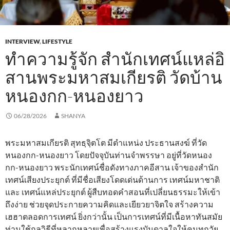
INTERVIEW
,
LIFESTYLE
ทำความรู้จัก สำนักเทศน์แหล่อิ
สานพระมหาสมเกียรติ วัดบ้าน
หนองกก-หนองยาว
06/28/2026
SHANYA
พระมหาสมเกียรติ สุทธฺจฺิตโต มีตำแหน่ง ประธานสงฆ์ ที่วัด
หนองกก-หนองยาว โดยปัจจุบันท่านจำพรรษา อยู่ที่วัดหนอง
กก-หนองยาว พระนักเทศน์ชื่อดังทางภาคอีสาน เจ้าของสำนัก
เทศน์เสียงประยุกต์ ที่มีชื่อเสียงโดดเด่นด้านการ เทศน์มหาชาติ
และ เทศน์แหล่ประยุกต์ ผู้สืบทอดคำสอนที่เปลี่ยนธรรมะให้เข้า
ถึงง่าย ช่วยจุดประกายความคิดและเยียวยาจิตใจ สร้างความ
เฮฮาตลอดการเทศน์ ยิ่งกว่านั้น เป็นการเทศน์ที่มีเนื้อหาทันสมัย
ท่านใช้กลวิธีที่หลากหลายเพื่อสร้างแรงบันดาลใจให้คนทุกวัย