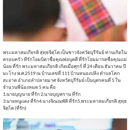
พระมหาสมเกียรติ สุทฺธจิตฺโต เป็นชาวจังหวัดบุรีรัมย์ ท่านเกิดใน
ครอบครัว ทีรักโยมบิดาชื่อคุณพ่อบุดดี ที่รักโยมมารดชื่อคุณแม่
น้อย ที่รัก พระมหาสมเกียรติ เกิดเมื่อศุกร์ ที่ 24 เดือน ธันวาคม ปี
มะโรง พ.ศ.2519 ณ บ้านเลขที่ 111 บ้านหนองปลิง ตำบลโคก
สะอาด อำเภอลำปลายมาศ จังหวัดบุรีรัมย์ เป็นบุตรคนที่ 5 ใน
จำนวนพี่น้องหมด 5 คน คือ
1.นายบุญนาย ที่รัก 2.นายบุญพราน ที่รัก
3.นายหนูแดง ที่รัก4.นางจิณณพัติ ที่รัก5.พระมหาสมเกียรติ สุทฺธ
จิตฺโต (ที่รัก)​