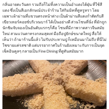
กลิ่นอายตะวันตก รวมถึงก็ไม่ทิ้งความเป็นอำแดงไต้ฝุ่น ที่ใช้สี
แดง ซึ่งเป็นสีเอกลักษณ์ประจำร้าน ใส่กิมมิคที่ดูหรูหรา โดย
เฉพาะผ้าม่านที่แขวนตรงหน้าต่าง เป็นผ้าม่านสีแดงก่ำตัดกับสี
เขียวเทอร์คอยซ์บริเวณบาร์ ได้เป็นอย่างดี ส่วนโซนที่นั่ง ที่มักถูก
นักชิมจับจองเป็นอันดับแรกๆก็คือ โซนที่มีภาพวาดสาวจีนสมัย
ใหม่ สวมแว่นตาทรงกลมสุดเท่ มือถือปูยักษ์ขนาดใหญ่ สื่อให้
เห็นว่า ถ้ามาร้านนี้แล้ว ไม่รับประทานปู ก็เหมือนมาไม่ถึง ที่นี่ไม่
ใชขายแค่รสชาติ แต่บรรยากาศในร้านยังเหมาะกับการเป็นจุด
เช็คอินคูลๆ กลายเป็น Fine Dining ที่ดูทันสมัยมาก