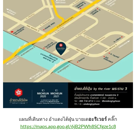
แผนที่เดินทาง อำแดงไต้ฝุ่น บายเด
อะริเวอร์
คลิ๊ก
https://maps.app.goo.gl/6jB2PWh8SCfgze1c8