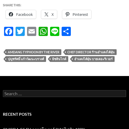
SHARE THIS:
Facebook
X
Pinterest
F
T
E
W
Li
S
ac
w
m
h
n
h
e
itt
ail
at
e
ar
AMDANG TYPHOON BY THE RIVER
CHEF DIRECTOR ร้านอำแดงไต้ฝุ่น
b
er
s
e
ปุญชรัศมิ์ แก้ววัฒนะบรวงศ์
มิชลินไกด์
อำแดงไต้ฝุ่น บายเดอะริเวอร์
o
A
o
p
k
p
Search
for:
RECENT POSTS