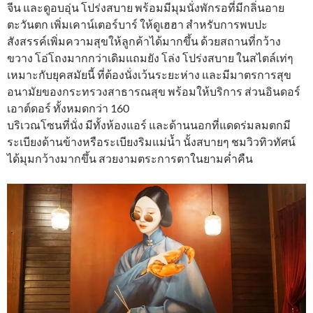
จีน และดูอบอุ่น โปร่งสบาย พร้อมมีมุมนั่งพักรอที่มีกลิ่นอาย
ตะวันตก เพิ่มเคาน์เตอร์บาร์ ให้ดูเฮฮา สำหรับการพบปะ
สังสรรค์เพิ่มความสุขให้ลูกค้าได้มากขึ้น ด้วยสถานที่กว้าง
ขวาง โอ่โถงมากกว่าเดิมแถมยัง โล่ง โปร่งสบาย ในสไตล์เท่ๆ
เหมาะกับยุคสมัยนี้ ที่ต้องนั่งเว้นระยะห่าง และมีมาตรการสุข
อนามัยของกระทรวงสาธารณสุข พร้อมให้บริการ ส่วนอินดอร์
เอาต์ดอร์ ทั้งหมดกว่า 160
บริเวณโซนที่นั่ง มีทั้งห้องแอร์ และด้านนอกที่แดดร่มลมตกมี
ระเบียงด้านข้างหรือระเบียงริมแม่น้ำ นั้งสบายๆ ชมวิวทิวทัศน์
ได้มุมกว้างมากขึ้น สวยงามตระการตาในยามค่ำคืน