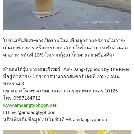
โปรโมชันพิเศษช่วงเปิดร้านใหม่ เพียงลูกค้าแชร์ภาพไม่ว่าจะ
เป็นภาพอาหาร หรือบรรยากาศภายในร้านสามารถรับส่วนลด
ค่าอาหารทันที 10% (ไม่รวมกุ้งแม่น้ำเผาและเครื่องดื่ม)
อำแดงไต้ฝุ่น บายเด
อะริเวอร์
: Am-Dang-Typhoon by The River
ที่อยู่ อาคาร G โครงการบางกอกสแควร์ เลขที่ 762/7 ถนน
พระราม 3
แขวงบางโพงพาง เขตยานนาวา กรุงเทพมหานคร 10125
โทร. 0957164712
www.amdangtyphoon.net
Id line: @amdangtyphoon
หรือเพิ่มเติมข้อมูลโปรโมชันที่ FB. amdangtyphoon