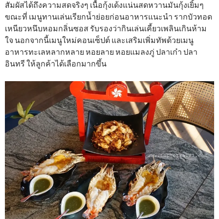
สัมผัสได้ถึงความสดจริงๆ เนื้อกุ้งเด้งแน่นสดหวานมันกุ้งเยิ้มๆ
ขณะที่ เมนูทานเล่นเรียกน้ำย่อยก่อนอาหารแนะนำ รากบัวทอด
เหนียวหนึบหอมกลิ่นซอส รับรองว่ากินเล่นเคี้ยวเพลินเกินห้าม
ใจ นอกจากนี้เมนูใหม่คอนเซ็ปต์ และเสริมเพิ่มทัพด้วยเมนู
อาหารทะเลหลากหลาย หอยลาย หอยแมลงภู่ ปลาเก๋า ปลา
อินทรี ให้ลูกค้าได้เลือกมากขึ้น