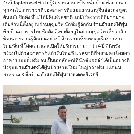
วันนี้ Toptotravel พาไปรู้จักร้านอาหารไทยพื้นบ้าน ที่อยากพา
ทุกคนไปเสพราชาติของอาหารที่ผสมผสานเมนูจีนฮ่องกง สูตร
ต้นฉบับชื่อดัง ที่ไม่ได้มีดีแค่รสชาติ แต่มีเรื่องราวดีดีมากมาย
เดิมร้านนี้ตั้งอยู่ในย่านสุขุมวิท นักชิมรู้จักกัน
ร้านอำแดงไต้ฝุ่น
คือ ร้านอาหารไทยชื่อดัง ที่เคยตั้งอยู่ในย่านสุขุมวิท เชื่อว่านัก
ชิมหลายท่านรู้จักเป็นอย่างดี ถึงความเชี่ยวชาญเรื่องอาหาร
ไทย/จีน ที่โด่ดเด่น และเปิดให้บริการมามากว่า 4 ปี ที่นี่พรั่ง
พร้อมไปด้วย อาหารต้นตำรับไทย/จีน รสชาติที่หลายคนโหยหา
อาหารแบบดั้งเดิม จนเป็นเอกลักษณ์ที่นักชิมจดจำได้เป็นอย่างดี
ปัจจุบัน
านอำแดงไต้ฝุ่น
ย้ายร้าน ใหม่ ใหญ่กว่าเดิม บนถนน
พระราม 3 ชื่อร้าน
อำแดงไต้ฝุ่น บายเดอะริเวอร์