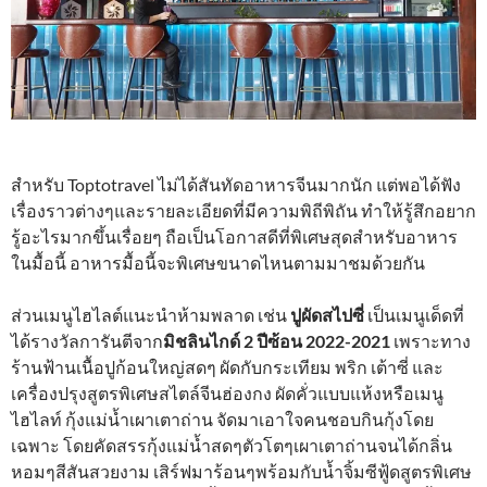
สำหรับ Toptotravel ไม่ได้สันทัดอาหารจีนมากนัก แต่พอได้ฟัง
เรื่องราวต่างๆและรายละเอียดที่มีความพิถีพิถัน ทำให้รู้สึกอยาก
รู้อะไรมากขึ้นเรื่อยๆ ถือเป็นโอกาสดีที่พิเศษสุดสำหรับอาหาร
ในมื้อนี้ อาหารมื้อนี้จะพิเศษขนาดไหนตามมาชมด้วยกัน
ส่วนเมนูไฮไลต์แนะนำห้ามพลาด เช่น
ปูผัดสไปซี่
เป็นเมนูเด็ดที่
ได้รางวัลการันตีจาก
มิชลินไกด์ 2 ปีซ้อน 2022-2021
เพราะทาง
ร้านฟ้านเนื้อปูก้อนใหญ่สดๆ ผัดกับกระเทียม พริก เต้าซี่ และ
เครื่องปรุงสูตรพิเศษสไตล์จีนฮ่องกง ผัดคั่วแบบแห้งหรือเมนู
ไฮไลท์ กุ้งแม่น้ำเผาเตาถ่าน จัดมาเอาใจคนชอบกินกุ้งโดย
เฉพาะ โดยคัดสรรกุ้งแม่น้ำสดๆตัวโตๆเผาเตาถ่านจนได้กลิ่น
หอมๆสีสันสวยงาม เสิร์ฟมาร้อนๆพร้อมกับน้ำจิ้มซีฟู้ดสูตรพิเศษ