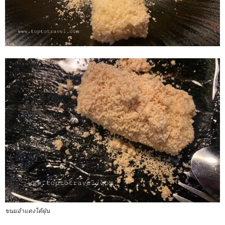
ขนมอำแดงไต้ฝุ่น