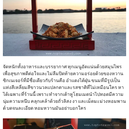
จัดหนักทั้งอาหารและบรรยากาศ ทุกเมนูอัดแน่นด้วยสมุนไพร
เพื่อสุขภาพดีต่อใจและไม่ลืมปิดท้ายความอร่อยด้วยของหวาน
ซิกเนเจอร์ที่มีชื่อเดียวกับร้านคือ อำแดงไต้ฝุ่น ขนมที่มีรูปเป็น
แท่งสีเหลี่ยมสีขาวนวลแปลกตาและรสชาติที่ไม่เหมือนใคร หา
ได้เฉพาะที่ร้านนี้ เพราะทำจากเต้าหูโฮมเมดนำไปทอดมีความ
นุ่มความหนึบ คลุกเคล้าด้วยถั่วลิสง งา และเม็ดมะม่วงหอมพาน
ต์ บดจนละเอียด หอมหวานมันอย่าบอกใคร