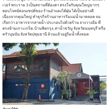
เวอร์ พระราม 3 เป็นสถานที่ต้องตา ตรงใจกับคุณใหญ่มากๆ
ตอบโจทย์คอนเซปต์ของ ร้านอำแดงไต้ฝุ่น ได้เป็นอย่างดี
เนื่องจากคุณใหญ่ ทำธุรกิจร้านอาหารริมแม่น้ำมาตลอด จน
เรียกว่า อาหารจากสายน้ำ ประกอบไปด้วยร้าน จางวางอิ่ม ที่
ตรงข้ามเกาะเกร็ด, บ้านชิดกรุง, ท่าน้ำขวัญ จังหวัดนนทบุรี หรือ
ครัวบุษบัน จังหวัดปทุมธานี ล้วนแล้วอยู่ริมน้ำทั้งหมด
อำแดงไต้ฝุ่น