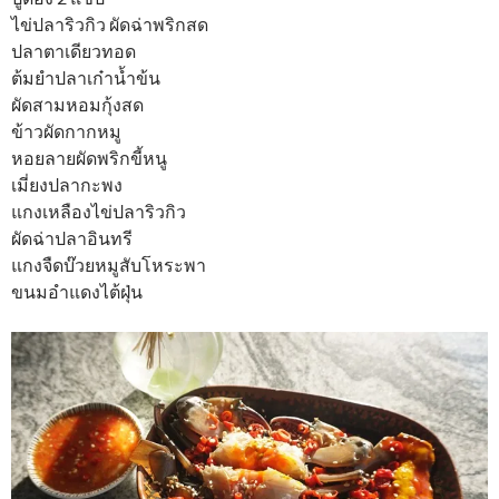
ไข่ปลาริวกิว ผัดฉ่าพริกสด
ปลาตาเดียวทอด
ต้มยำปลาเก๋าน้ำข้น
ผัดสามหอมกุ้งสด
ข้าวผัดกากหมู
หอยลายผัดพริกขี้หนู
เมี่ยงปลากะพง
แกงเหลืองไข่ปลาริวกิว
ผัดฉ่าปลาอินทรี
แกงจืดบ๊วยหมูสับโหระพา
ขนมอำแดงไต้ฝุ่น