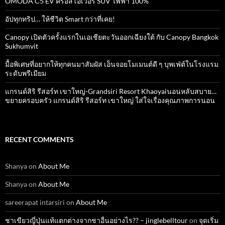
OMODA C5 EV ครอสโอเวอร์ SUV ไฟฟ้า 100%
อัปทุกทริป… ให้ชีวิต Smart กว่าที่เคย!
Canopy เปิดตัวครั้งแรกในเอเชียตะวันออกเฉียงใต้ กับ Canopy Bangkok
Sukhumvit
มื้อพิเศษที่อยากให้ทุกคนมาสัมผัส เอ็นจอยโมเมนต์ดี ๆ บุพเฟ่ต์ในโรงแรม
ระดับพรีเมียม
แกรนด์สิริ​ รีสอร์ท​ เขาใหญ่​-Grandsiri​ Resort​ Khaoyaiนอนหลับสบาย…
ขยายครอบครัว แกรนด์สิริ รีสอร์ท เขาใหญ่ ใส่ใจเรื่องคุณภาพการนอน
RECENT COMMENTS
Shanya
on
About Me
Shanya
on
About Me
sareerapat intarsiri
on
About Me
ชาเขียวญี่ปุ่นแท้แตกต่างจากชาอื่นอย่างไร?? – jinglebelltour
on
จุดเริ่ม