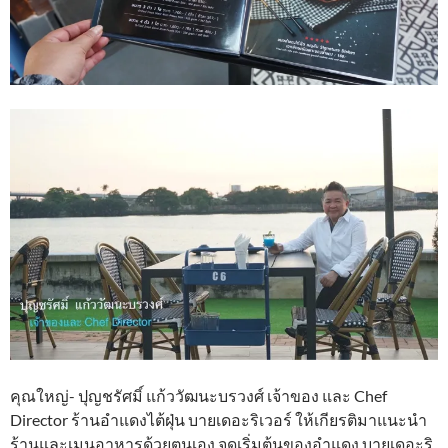
คุณใหญ่- ปุญชรัศมิ์ แก้ววัฒนะบรวงศ์ เจ้าของ และ Chef
Director ร้านอำแดงไต้ฝุ่น บายเดอะริเวอร์ ให้เกียรติมาแนะนำ
ร้านและเมนูอาหารด้วยตนเอง จุดเริ่มต้นของอำแดง บายเดอะริ