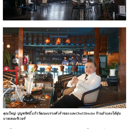
คุณใหญ่- ปุญชรัศมิ์ แก้ววัฒนะบรวงศ์ เจ้าของ และ Chef Director ร้านอำแดงไต้ฝุ่น
บายเดอะริเวอร์