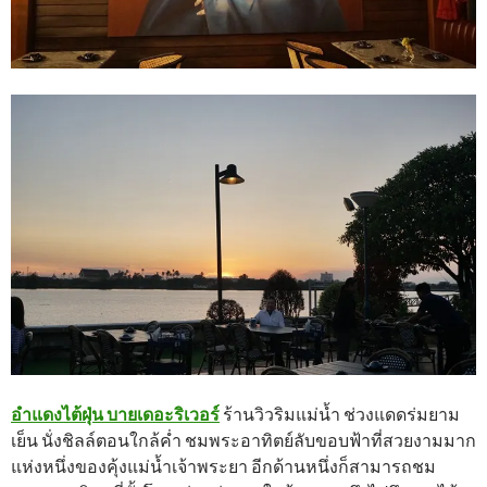
อำแดงไต้ฝุ่น บายเดอะริเวอร์
ร้านวิวริมแม่น้ำ ช่วงแดดร่มยาม
เย็น นั่งชิลล์ตอนใกล้ค่ำ ชมพระอาทิตย์ลับขอบฟ้าที่สวยงามมาก
แห่งหนึ่งของคุ้งแม่น้ำเจ้าพระยา อีกด้านหนึ่งก็สามารถชม