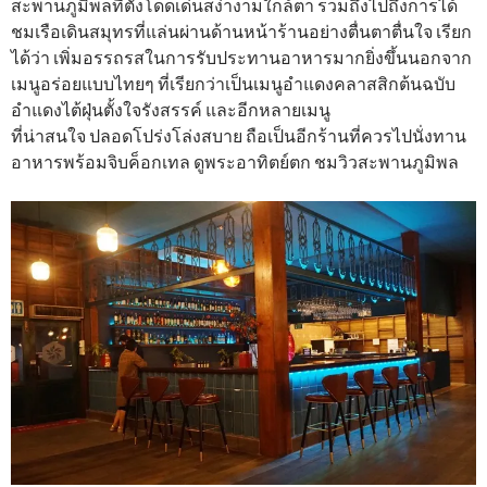
สะพานภูมิพลที่ตั้งโดดเด่นสง่างามใกล้ตา รวมถึงไปถึงการได้
ชมเรือเดินสมุทรที่แล่นผ่านด้านหน้าร้านอย่างตื่นตาตื่นใจ เรียก
ได้ว่า เพิ่มอรรถรสในการรับประทานอาหารมากยิ่งขึ้นนอกจาก
เมนูอร่อยแบบไทยๆ ที่เรียกว่าเป็นเมนูอำแดงคลาสสิกต้นฉบับ
อำแดงไต้ฝุ่นตั้งใจรังสรรค์ และอีกหลายเมนู
ที่น่าสนใจ ปลอดโปร่งโล่งสบาย ถือเป็นอีกร้านที่ควรไปนั่งทาน
อาหารพร้อมจิบค็อกเทล ดูพระอาทิตย์ตก ชมวิวสะพานภูมิพล