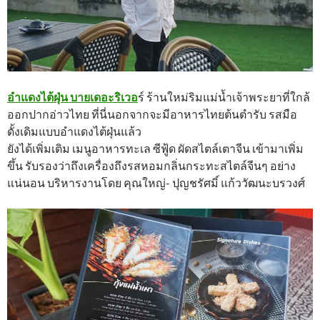
อำแดงไต้ฝุ่น บายเดอะริเวอ
ร์ ร้านใหม่ริมแม่น้ำเจ้าพระยาที่ใกล้
ออกปากอ่าวไทย ที่นี่นอกจากจะมีอาหารไทยต้นตำรับ รสมือ
ดั้งเดิมแบบอำแดงไต้ฝุ่นแล้ว
ยังได้เพิ่มเติม เมนูอาหารทะเล ซีฟู้ด ผัดสไตล์เตาจีน เข้ามาเพิ่ม
ขึ้น รับรองว่าถึงเครื่องถึงรสหอมกลิ่นกระทะสไตล์จีนๆ อย่าง
แน่นอน บริหารงานโดย คุณใหญ่- ปุญชรัศมิ์ แก้ววัฒนะบรวงศ์