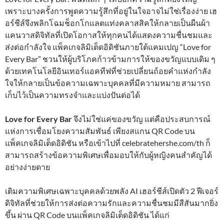
เพราะบางครั้งการพูดความรู้สึกที่อยู่ในใจอาจไม่ใช่เรื่องง่าย เฮ
อร์ชีส์จึงพลิกโฉมช็อกโกแลตแท่งคลาสสิคให้กลายเป็นผืนผ้า
แคนวาสดิจิทัลที่เปิดโอกาสให้ทุกคนได้แสดงความชื่นชมและ
ส่งต่อกำลังใจ แพ็คเกจลิมิเต็ดอิดิชันภายใต้แคมเปญ “Love for
Every Bar” ชวนให้ผู้บริโภคก้าวข้ามการให้ของขวัญแบบเดิม ๆ
ด้วยเทคโนโลยีอินเทอร์แอคทีฟที่ช่วยเปลี่ยนถ้อยคำแห่งกำลัง
ใจให้กลายเป็นข้อความเฉพาะบุคคลที่มีความหมาย สามารถ
เก็บไว้เป็นความทรงจำและแบ่งปันต่อได้
Love for Every Bar
จึงไม่ใช่แค่ของขวัญ แต่คือประสบการณ์
แห่งการเชื่อมโยงความสัมพันธ์ เพียงสแกน QR Code บน
แพ็คเกจลิมิเต็ดอิดิชัน หรือเข้าไปที่ celebratehershe.com/th ก็
สามารถสร้างข้อความพิเศษเพื่อมอบให้กับผู้หญิงคนสำคัญได้
อย่างง่ายดาย
เติมความพิเศษเฉพาะบุคคลด้วยพลัง AI เฮอร์ชีส์เปิดตัว 2 ฟีเจอร์
ดิจิทัลที่ช่วยให้การส่งต่อความรักและความชื่นชมมีสีสันมากยิ่ง
ขึ้น ผ่าน QR Code บนแพ็คเกจลิมิเต็ดอิดิชัน ได้แก่