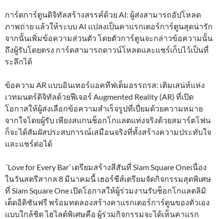
การ์ดการ์ตูนดิจิทัลสร้างสรรค์ด้วย AI: ผู้ส่งสามารถอัปโหลด
ภาพถ่าย แล้วให้ระบบ AI แปลงเป็นคาแรกเตอร์การ์ตูนสุดน่ารัก
จากนั้นเพิ่มข้อความส่วนตัว โดยตัวการ์ตูนจะกล่าวข้อความนั้น
ถึงผู้รับโดยตรง การ์ดสามารถดาวน์โหลดและแชร์เก็บไว้เป็นที่
ระลึกได้
ข้อความ AR แบบอินเทอร์แอคทีฟเต็มอรรถรส: เติมเสน่ห์แห่ง
เวทมนตร์ดิจิทัลด้วยฟีเจอร์ Augmented Reality (AR) ที่เปิด
โอกาสให้ผู้ส่งเลือกข้อความสำเร็จรูปที่เปี่ยมด้วยความหมาย
จากใจโดยผู้รับ เพียงสแกนช็อกโกแลตแท่งจริงด้วยสมาร์ตโฟน
ก็จะได้สัมผัสประสบการณ์เสมือนจริงที่ทั้งสร้างความประทับใจ
และแชร์ต่อได้
‘Love for Every Bar’ เตรียมสร้างสีสันที่ Siam Square Oneเนื่อง
ในวันสตรีสากล 8 มีนาคมนี้ เฮอร์ชีส์เตรียมจัดกิจกรรมสุดพิเศษ
ที่ Siam Square One เปิดโอกาสให้ผู้ร่วมงานรับช็อกโกแลตลิมิ
เต็ดอิดิชันฟรี พร้อมทดลองสร้างคาแรกเตอร์การ์ตูนของตัวเอง
แบบใกล้ชิด ไฮไลต์พิเศษคือ ผู้ร่วมกิจกรรมจะได้เห็นคาแรก