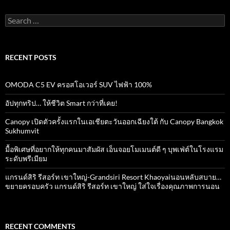
o
p
k
p
Search
for:
RECENT POSTS
OMODA C5 EV ครอสโอเวอร์ SUV ไฟฟ้า 100%
อัปทุกทริป… ให้ชีวิต Smart กว่าที่เคย!
Canopy เปิดตัวครั้งแรกในเอเชียตะวันออกเฉียงใต้ กับ Canopy Bangkok
Sukhumvit
มื้อพิเศษที่อยากให้ทุกคนมาสัมผัส เอ็นจอยโมเมนต์ดี ๆ บุพเฟ่ต์ในโรงแรม
ระดับพรีเมียม
แกรนด์สิริ​ รีสอร์ท​ เขาใหญ่​-Grandsiri​ Resort​ Khaoyaiนอนหลับสบาย…
ขยายครอบครัว แกรนด์สิริ รีสอร์ท เขาใหญ่ ใส่ใจเรื่องคุณภาพการนอน
RECENT COMMENTS