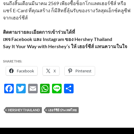
จนถึงสิ้นเดือนมีนาคม 2569 เพียงซื้อช็อกโกแลตเฮอร์ชีส์ หรือ
แชร์ E-Card ที่คุณสร้าง ก็มีสิทธิ์ลุ้นรับของรางวัลสุดเอ็กซ์คลูซีฟ
จากเฮอร์ชีส์
ติดตามรายละเอียดการเข้าร่วมได้ที่
เพจ Facebook และ Instagram ของ Hershey Thailand
Say It Your Way with Hershey’s ให้ เฮอร์ชีส์ แทนความในใจ
SHARE THIS:
Facebook
X
Pinterest
F
T
E
W
Li
S
ac
w
m
h
n
h
e
itt
ail
at
e
ar
HERSHEY THAILAND
เฮอร์ชีย์ ประเทศไทย
b
er
s
e
o
A