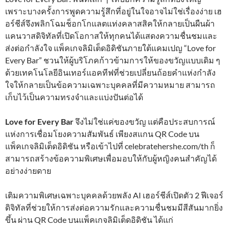
เพราะบางครั้งการพูดความรู้สึกที่อยู่ในใจอาจไม่ใช่เรื่องง่าย เฮ
อร์ชีส์จึงพลิกโฉมช็อกโกแลตแท่งคลาสสิคให้กลายเป็นผืนผ้า
แคนวาสดิจิทัลที่เปิดโอกาสให้ทุกคนได้แสดงความชื่นชมและ
ส่งต่อกำลังใจ แพ็คเกจลิมิเต็ดอิดิชันภายใต้แคมเปญ “Love for
Every Bar” ชวนให้ผู้บริโภคก้าวข้ามการให้ของขวัญแบบเดิม ๆ
ด้วยเทคโนโลยีอินเทอร์แอคทีฟที่ช่วยเปลี่ยนถ้อยคำแห่งกำลัง
ใจให้กลายเป็นข้อความเฉพาะบุคคลที่มีความหมาย สามารถ
เก็บไว้เป็นความทรงจำและแบ่งปันต่อได้
Love for Every Bar
จึงไม่ใช่แค่ของขวัญ แต่คือประสบการณ์
แห่งการเชื่อมโยงความสัมพันธ์ เพียงสแกน QR Code บน
แพ็คเกจลิมิเต็ดอิดิชัน หรือเข้าไปที่ celebratehershe.com/th ก็
สามารถสร้างข้อความพิเศษเพื่อมอบให้กับผู้หญิงคนสำคัญได้
อย่างง่ายดาย
เติมความพิเศษเฉพาะบุคคลด้วยพลัง AI เฮอร์ชีส์เปิดตัว 2 ฟีเจอร์
ดิจิทัลที่ช่วยให้การส่งต่อความรักและความชื่นชมมีสีสันมากยิ่ง
ขึ้น ผ่าน QR Code บนแพ็คเกจลิมิเต็ดอิดิชัน ได้แก่