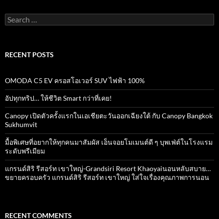
o
p
k
p
Search
for:
RECENT POSTS
OMODA C5 EV ครอสโอเวอร์ SUV ไฟฟ้า 100%
อัปทุกทริป… ให้ชีวิต Smart กว่าที่เคย!
Canopy เปิดตัวครั้งแรกในเอเชียตะวันออกเฉียงใต้ กับ Canopy Bangkok
Sukhumvit
มื้อพิเศษที่อยากให้ทุกคนมาสัมผัส เอ็นจอยโมเมนต์ดี ๆ บุพเฟ่ต์ในโรงแรม
ระดับพรีเมียม
แกรนด์สิริ​ รีสอร์ท​ เขาใหญ่​-Grandsiri​ Resort​ Khaoyaiนอนหลับสบาย…
ขยายครอบครัว แกรนด์สิริ รีสอร์ท เขาใหญ่ ใส่ใจเรื่องคุณภาพการนอน
RECENT COMMENTS