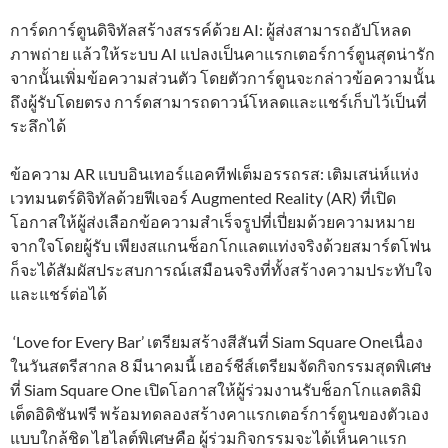
การ์ดการ์ตูนดิจิทัลสร้างสรรค์ด้วย AI: ผู้ส่งสามารถอัปโหลด
ภาพถ่าย แล้วให้ระบบ AI แปลงเป็นคาแรกเตอร์การ์ตูนสุดน่ารัก
จากนั้นเพิ่มข้อความส่วนตัว โดยตัวการ์ตูนจะกล่าวข้อความนั้น
ถึงผู้รับโดยตรง การ์ดสามารถดาวน์โหลดและแชร์เก็บไว้เป็นที่
ระลึกได้
ข้อความ AR แบบอินเทอร์แอคทีฟเต็มอรรถรส: เติมเสน่ห์แห่ง
เวทมนตร์ดิจิทัลด้วยฟีเจอร์ Augmented Reality (AR) ที่เปิด
โอกาสให้ผู้ส่งเลือกข้อความสำเร็จรูปที่เปี่ยมด้วยความหมาย
จากใจโดยผู้รับ เพียงสแกนช็อกโกแลตแท่งจริงด้วยสมาร์ตโฟน
ก็จะได้สัมผัสประสบการณ์เสมือนจริงที่ทั้งสร้างความประทับใจ
และแชร์ต่อได้
‘Love for Every Bar’ เตรียมสร้างสีสันที่ Siam Square Oneเนื่อง
ในวันสตรีสากล 8 มีนาคมนี้ เฮอร์ชีส์เตรียมจัดกิจกรรมสุดพิเศษ
ที่ Siam Square One เปิดโอกาสให้ผู้ร่วมงานรับช็อกโกแลตลิมิ
เต็ดอิดิชันฟรี พร้อมทดลองสร้างคาแรกเตอร์การ์ตูนของตัวเอง
แบบใกล้ชิด ไฮไลต์พิเศษคือ ผู้ร่วมกิจกรรมจะได้เห็นคาแรก