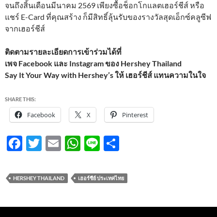
จนถึงสิ้นเดือนมีนาคม 2569 เพียงซื้อช็อกโกแลตเฮอร์ชีส์ หรือ
แชร์ E-Card ที่คุณสร้าง ก็มีสิทธิ์ลุ้นรับของรางวัลสุดเอ็กซ์คลูซีฟ
จากเฮอร์ชีส์
ติดตามรายละเอียดการเข้าร่วมได้ที่
เพจ Facebook และ Instagram ของ Hershey Thailand
Say It Your Way with Hershey’s ให้ เฮอร์ชีส์ แทนความในใจ
SHARE THIS:
Facebook
X
Pinterest
F
T
E
W
Li
S
ac
w
m
h
n
h
e
itt
ail
at
e
ar
HERSHEY THAILAND
เฮอร์ชีย์ ประเทศไทย
b
er
s
e
o
A