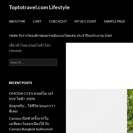
Skip
Search
Toptotravel.com Lifestyle
to
content
ABOUT ME
CART
CHECKOUT
MY ACCOUNT
SAMPLE PAGE
รฟฟท. รับรางวัลองค์กรคุณธรรมต้นแบบโดดเด่น ประจำปีงบประมาณ 2564
เที่ยวทั่วไทย อร่อยไปทั่วโลก
Lifestyle
Search
for:
RECENT POSTS
OMODA C5 EV ครอสโอเวอร์
SUV ไฟฟ้า 100%
อัปทุกทริป… ให้ชีวิต Smart กว่า
ที่เคย!
Canopy เปิดตัวครั้งแรกใน
เอเชียตะวันออกเฉียงใต้ กับ
Canopy Bangkok Sukhumvit