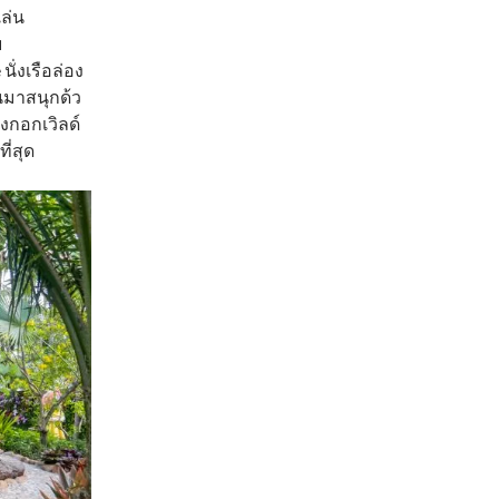
ล่น
บ
ั่งเรือล่อง
นมาสนุกด้ว
งกอกเวิลด์
ี่สุด