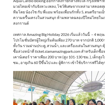
Aqua Cardio Boxing ออกกำลังกายกลางทะเล-กรุงเทพฯ ท
มวยไทยเข้ากับจังหวะเพลง, โชว์พิเศษจากเหล่ามาสคอตสุด
ทีมโดย น้องไซ กับ พี่แอม พร้อมเพื่อนรักทั้ง 5, ดนตรียามเย
ความครื้นเครงในสวนสนุก ห้ามพลาดฉลองปีใหม่ไทยใน
สงกรานต์
เทศกาล Amazing Big Holiday 2026 เริ่มแล้ววันนี้ – 4 พ
โปรโมชั่นบัตรผู้ใหญ่เริ่มต้นเพียง 270 บาท จากปกติ 1,000 
ทั้งวัน รวมผ่านประตู, สวนน้ำ, และเครื่องเล่นในสวนสนุก คุ้
ซื้อล่วงหน้าที่ ticket.siamamazingpark.com สำหรับเด็กซื้อ
เคาน์เตอร์ ราคาเพียง 200 บาท (สูง 101-130 ซม. ), เด็กสูงไ
ซม., อายุเกิน 60 ปีขึ้นไป และ ผู้พิการ เข้าใช้บริการฟรีได้ทุ