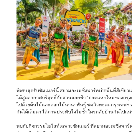
พิเศษสุดรับซัมเมอร์นี้ สยามอะเมซิ่งพาร์คเปิดพื้นที่สีเขียว
ได้สูดอากาศบริสุทธิ์กับสวนลอยฟ้า “ปอดแห่งใหม่ของกรุงเ
ไปด้วยต้นไม้และดอกไม้นานาพันธุ์ ชมวิวทะเล-กรุงเทพฯ 
กันได้เต็มตา ได้ภาพประทับใจไม่ซ้ำใครกลับบ้านกันไปแน
พบกับกิจกรรมไฮไลท์เฉพาะซัมเมอร์ ที่สยามอะเมซิ่งพาร์คท