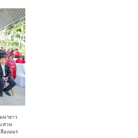
ันนายาว
และสวน
หลืองอมร