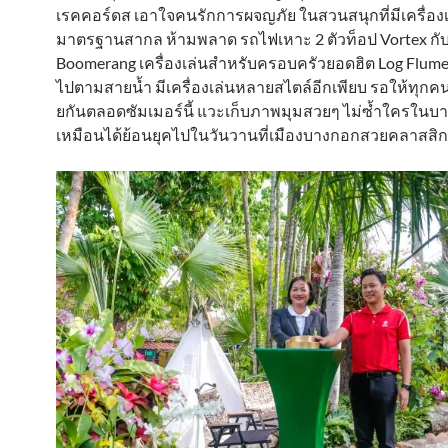
เรคคอร์ดส เอาใจคนรักการผจญภัย ในสวนสนุกที่มีเครื่องเ
มาตรฐานสากล ห้ามพลาด รถไฟเหาะ 2 ตัวท็อป Vortex กั
Boomerang เครื่องเล่นสำหรับครอบครัวยอดฮิต Log Flume น
ไปตามสายน้ำ มีเครื่องเล่นหลายสไตล์อีกเพียบ รอให้ทุกค
ยกันตลอดซัมเมอร์นี้ แวะเก็บภาพมุมสวยๆ ไม่ซ้ำใครในบา
เหมือนได้ย้อนยุคไปในวันวานที่เมืองบางกอกสวยคลาสสิกท