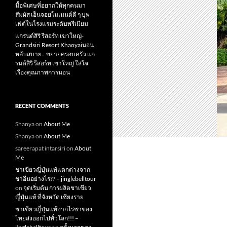
มื้อพิเศษที่อยากให้ทุกคนมา
สัมผัส เอ็นจอยโมเมนต์ดี ๆ บุพ
เฟ่ต์ในโรงแรมระดับพรีเมียม
แกรนด์สิริ​ รีสอร์ท​ เขาใหญ่​-
Grandsiri​ Resort​ Khaoyaiนอน
หลับสบาย…ขยายครอบครัว แก
รนด์สิริ รีสอร์ท เขาใหญ่ ใส่ใจ
เรื่องคุณภาพการนอน
RECENT COMMENTS
Shanya
on
About Me
Shanya
on
About Me
sareerapat intarsiri
on
About
Me
ชาเขียวญี่ปุ่นแท้แตกต่างจาก
ชาอื่นอย่างไร?? – jinglebelltour
on
จุดเริ่มต้น การผลิตชาเขียว
ญี่ปุ่นแท้ ที่จังหวัด เชียงราย
ชาเขียวญี่ปุ่นแท้จากไร่ชาของ
ไทยส่งออกไปทั่วโลก!!! –