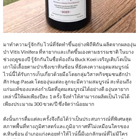
มาทำความรู้จักกับ ไวน์ที่จัดทำขึ้นอย่างพิถีพิถัน ผลิตจากผลองุ่น
ป่า Vitis Vinifera ที่หายากและเกิดขึ้นเองตามธรรมชาติ ในบาง
ช่วงฤดูของปี รู้จักกันในชื่อท้องถิ่น Buck Koei เจริญเติบโตเป็น
เถาไม้เลื้อยตามป่าเชิงเขาหินซ้อน ที่ยังคงความอุดมสมบูรณ์
ไวน์นี้ได้รับการเก็บเกี่ยวด้วยมือโดยกลุ่มวิสาหกิจชุมชนฮักป่า
สัก Hug-Pasak โดยองุ่นแต่ละลูกจะมีความสมบูรณ์ สะท้อนถึง
แก่นแท้ของแหล่งกำเนิดที่อุดมสมบูรณ์ได้อย่างดี องุ่นหายาก
เหล่านี้ให้ผลเพียงปีละ 1 ครั้ง จึงทำให้สามารถผลิตเป็นไวน์ได้
เพียงประมาณ 300 ขวด/ปี ซึ่งจัดว่าน้อยมาก
ดังนั้นการดื่มแต่ละครั้งจึงถือได้ว่าเป็นประสบการณ์ที่พิเศษสุด
สภาพพื้นที่ทางภูมิศาสตร์และภูมิอากาศที่ไม่เหมือนใครของ
ต.หินซ้อน อำเภอแก่งคอยทำให้ไวน์นี้มีเอกลักษณ์ที่ไม่มีใคร