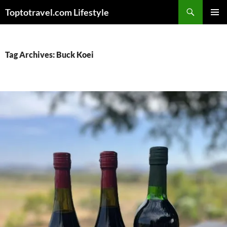
Skip
Search
Toptotravel.com Lifestyle
to
PRIMAR
content
MENU
Tag Archives: Buck Koei