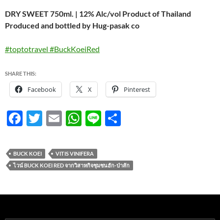
DRY SWEET 750ml. | 12% Alc/vol Product of Thailand
Produced and bottled by Hug-pasak co
#toptotravel
#BuckKoeiRed
SHARE THIS:
Facebook
X
Pinterest
F
T
E
W
Li
S
ac
w
m
h
n
h
e
itt
ail
at
e
ar
BUCK KOEI
VITIS VINIFERA
b
er
s
e
ไวน์ BUCK KOEI RED จากวิสาหกิจชุมชนฮัก-ป่าสัก
o
A
o
p
k
p