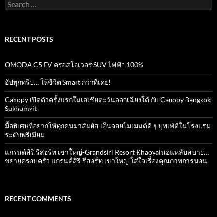
Search
for:
RECENT POSTS
OMODA C5 EV ครอสโอเวอร์ SUV ไฟฟ้า 100%
อัปทุกทริป… ให้ชีวิต Smart กว่าที่เคย!
Canopy เปิดตัวครั้งแรกในเอเชียตะวันออกเฉียงใต้ กับ Canopy Bangkok
Sukhumvit
มื้อพิเศษที่อยากให้ทุกคนมาสัมผัส เอ็นจอยโมเมนต์ดี ๆ บุพเฟ่ต์ในโรงแรม
ระดับพรีเมียม
แกรนด์สิริ​ รีสอร์ท​ เขาใหญ่​-Grandsiri​ Resort​ Khaoyaiนอนหลับสบาย…
ขยายครอบครัว แกรนด์สิริ รีสอร์ท เขาใหญ่ ใส่ใจเรื่องคุณภาพการนอน
RECENT COMMENTS