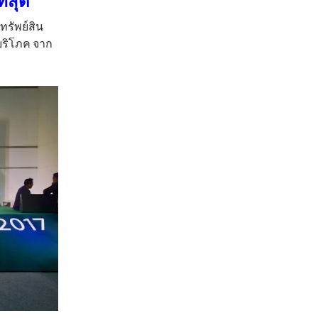
่สุด
ทรัพย์สิน
้บริโภค จาก