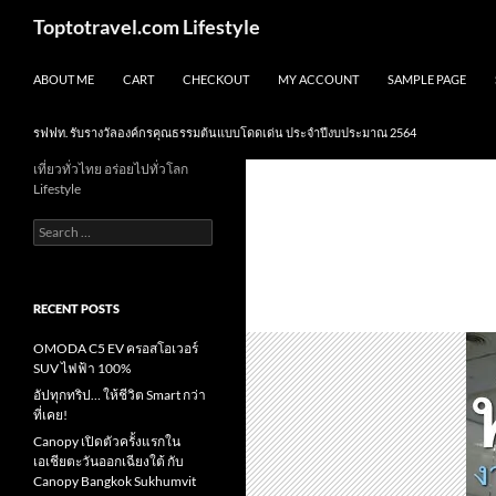
Skip
Search
Toptotravel.com Lifestyle
to
content
ABOUT ME
CART
CHECKOUT
MY ACCOUNT
SAMPLE PAGE
รฟฟท. รับรางวัลองค์กรคุณธรรมต้นแบบโดดเด่น ประจำปีงบประมาณ 2564
เที่ยวทั่วไทย อร่อยไปทั่วโลก
Lifestyle
Search
for:
RECENT POSTS
OMODA C5 EV ครอสโอเวอร์
SUV ไฟฟ้า 100%
อัปทุกทริป… ให้ชีวิต Smart กว่า
ที่เคย!
Canopy เปิดตัวครั้งแรกใน
เอเชียตะวันออกเฉียงใต้ กับ
Canopy Bangkok Sukhumvit