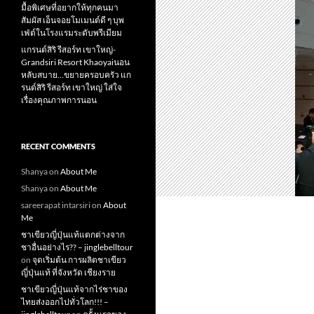
มื้อพิเศษที่อยากให้ทุกคนมา
สัมผัส เอ็นจอยโมเมนต์ดี ๆ บุพ
เฟ่ต์ในโรงแรมระดับพรีเมียม
แกรนด์สิริ​ รีสอร์ท​ เขาใหญ่​-
Grandsiri​ Resort​ Khaoyaiนอน
หลับสบาย…ขยายครอบครัว แก
รนด์สิริ รีสอร์ท เขาใหญ่ ใส่ใจ
เรื่องคุณภาพการนอน
RECENT COMMENTS
Shanya
on
About Me
Shanya
on
About Me
sareerapat intarsiri
on
About
Me
ชาเขียวญี่ปุ่นแท้แตกต่างจาก
ชาอื่นอย่างไร?? – jinglebelltour
on
จุดเริ่มต้น การผลิตชาเขียว
ญี่ปุ่นแท้ ที่จังหวัด เชียงราย
ชาเขียวญี่ปุ่นแท้จากไร่ชาของ
ไทยส่งออกไปทั่วโลก!!! –