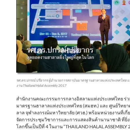
รศ.ดร.ปกรณ์ ปรียากร ผู้อำนวยการสถาบันมาตรฐานฮาลาลแห่งประเทศไทย 
งาน Thailand Halal Assembly 2017
สำนักงานคณะกรรมการกลางอิสลามแห่งประเทศไทย ร่ว
มาตรฐานฮาลาลแห่งประเทศไทย (สมฮท.) และ ศูนย์วิทยา
ลาล จุฬาลงกรณ์มหาวิทยาลัย (ศวฮ.) พร้อมหน่วยงานที่เกี่
จัดการประชุมวิชาการและการแสดงสินค้านานาชาติ ที่ยิ่งใ
โลกขึ้นเป็นปีที่ 4 ในงาน “THAILAND HALAL ASSEMBLY 20