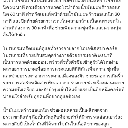
นวดตัว 4 ขั้นตอน เริ่มต้นด้วยการสครับผิวด้วยมะพร้าวออร์แก
นิค 30 นาที ตามด้วยการนวดอโรม่าด้วยน้ำมันมะพร้าวออแก
นิค 60 นาที ทำทรีตเมนท์หน้าด้วยน้ำมันมะพร้าวออแกนิก 30
นาที และปิดท้ายด้วยการนวดเน้นคลายกล้ามเนื้อเฉพาะจุดใน
ส่วนที่ต้องการ 30 นาที เพื่อช่วยเพิ่มความชุ่มชื้น และความนุ่ม
ลื่นให้กับผิว
โปรแกรมทรีตเมนท์ดูแลทั่วร่างกายจาก โอเอซิส สปา คอร์ส
โปรแกรมที่ช่วยปรับสมดุลร่างกายด้วยธรรมชาติ 60 นาที
เป็นการนวดด้วยออยมะพร้าวทั่วทั้งตัวซึมเข้าสู่ผิวได้โดยง่าย
คลายอาการปวดเมื่อย การนวดแบบพิถีพิถัน เพิ่มความชุ่มชื้น
และฃ่วยบรรเทาอาการระคายเคืองของผิว ช่วยชลอการเกิดริ้ว
รอย การสครับขจัดสารพิษออกจากร่างกาย ช่วยเรื่องผ่อนคลาย
ความตรึงเครียด และยังบำรุงเล็บให้แข็งแรง เป็นอีกหนึ่งคอร์สที่
น่าสนใจสำหรับทุกคนที่อยากดูแลตัวเอง
น้ำมันมะพร้าวออแกนิก ช่วยผ่อนคลาย เป็นผลิตผลจาก
ธรรมชาติแท้ๆ ถือเป็นวัตถุดิบที่ช่วยทำให้ผิวพรรณอ่อนเยาว์ลง
หลายสิบปี เป็นน้ำมันที่ได้จากไขมันในเนื้อสีขาวของลูก