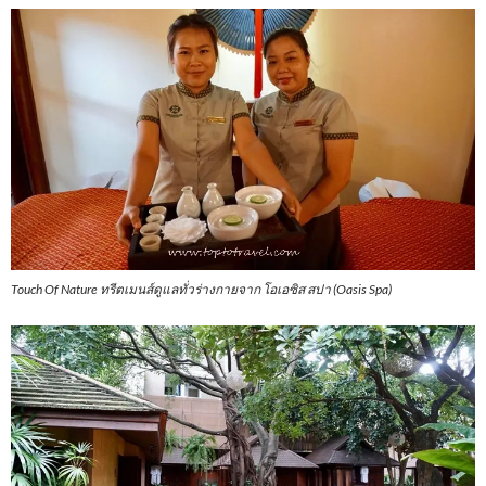
Touch Of Nature ทรีตเมนส์ดูแลทั่วร่างกายจาก โอเอซิส สปา (Oasis Spa)