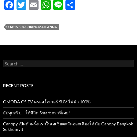
F
T
E
W
Li
S
ac
w
m
h
n
h
e
itt
ail
at
e
ar
OASIS SPA CHIANGMAI LANNA
b
er
s
e
o
A
o
p
k
p
Search
for:
RECENT POSTS
OMODA C5 EV ครอสโอเวอร์ SUV ไฟฟ้า 100%
อัปทุกทริป… ให้ชีวิต Smart กว่าที่เคย!
Canopy เปิดตัวครั้งแรกในเอเชียตะวันออกเฉียงใต้ กับ Canopy Bangkok
Sukhumvit