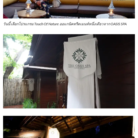
วันนี้ เลือกโปรแกรม Touch Of Nature ออแกนิคทรีตเมนท์หนึ่งเดียวจาก OASIS SPA