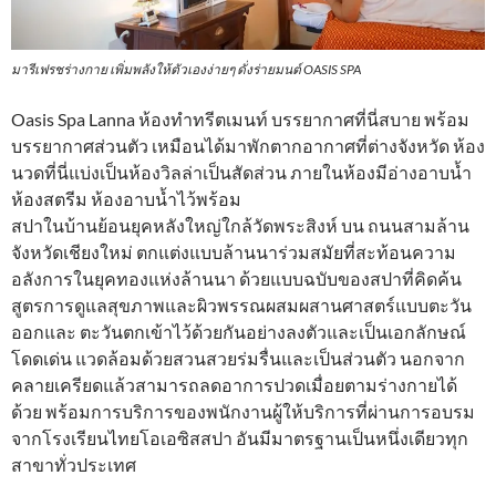
มารีเฟรชร่างกาย เพิ่มพลังให้ตัวเองง่ายๆ ดั่งร่ายมนต์ OASIS SPA
Oasis Spa Lanna ห้องทำทรีตเมนท์ บรรยากาศที่นี่สบาย พร้อม
บรรยากาศส่วนตัว เหมือนได้มาพักตากอากาศที่ต่างจังหวัด ห้อง
นวดที่นี่แบ่งเป็นห้องวิลล่าเป็นสัดส่วน ภายในห้องมีอ่างอาบน้ำ
ห้องสตรีม ห้องอาบน้ำไว้พร้อม
สปาในบ้านย้อนยุคหลังใหญ่ใกล้วัดพระสิงห์ บน ถนนสามล้าน
จังหวัดเชียงใหม่ ตกแต่งแบบล้านนาร่วมสมัยที่สะท้อนความ
อลังการในยุคทองแห่งล้านนา ด้วยแบบฉบับของสปาที่คิดค้น
สูตรการดูแลสุขภาพและผิวพรรณผสมผสานศาสตร์แบบตะวัน
ออกและ ตะวันตกเข้าไว้ด้วยกันอย่างลงตัวและเป็นเอกลักษณ์
โดดเด่น แวดล้อมด้วยสวนสวยร่มรื่นและเป็นส่วนตัว นอกจาก
คลายเครียดแล้วสามารถลดอาการปวดเมื่อยตามร่างกายได้
ด้วย พร้อมการบริการของพนักงานผู้ให้บริการที่ผ่านการอบรม
จากโรงเรียนไทยโอเอซิสสปา อันมีมาตรฐานเป็นหนึ่งเดียวทุก
สาขาทั่วประเทศ