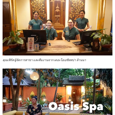
คุณเฟิร์ส ผู้จัดการสาขา และทีมงานจาก เดอะโอเอซิสสปา ล้านนา