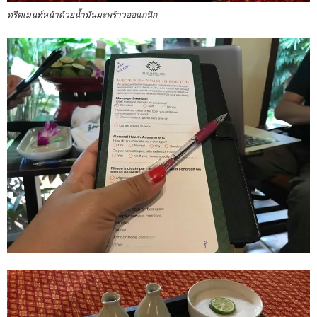
ทรีตเมนท์หน้าด้วยน้ำมันมะพร้าวออแกนิก