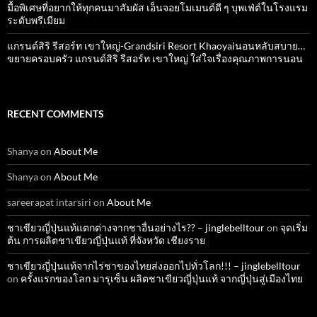
มื้อพิเศษที่อยากให้ทุกคนมาสัมผัส เอ็นจอยโมเมนต์ดี ๆ บุพเฟ่ต์ในโรงแรม
ระดับพรีเมียม
แกรนด์สิริ​ รีสอร์ท​ เขาใหญ่​-Grandsiri​ Resort​ Khaoyaiนอนหลับสบาย…
ขยายครอบครัว แกรนด์สิริ รีสอร์ท เขาใหญ่ ใส่ใจเรื่องคุณภาพการนอน
RECENT COMMENTS
Shanya
on
About Me
Shanya
on
About Me
sareerapat intarsiri
on
About Me
ชาเขียวญี่ปุ่นแท้แตกต่างจากชาอื่นอย่างไร?? – jinglebelltour
on
จุดเริ่ม
ต้น การผลิตชาเขียวญี่ปุ่นแท้ ที่จังหวัด เชียงราย
ชาเขียวญี่ปุ่นแท้จากไร่ชาของไทยส่งออกไปทั่วโลก!!! – jinglebelltour
on
ครั้งแรกของโลก มารุเซ็น ผลิตชาเขียวญี่ปุ่นแท้ จากญี่ปุ่นสู่เมืองไทย