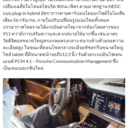
เปลืองเฉลี่ยในโหมดไฮบริด 40กม./ลิตร ตามมาตรฐาน NEDC
แบบ plug-in hybrid อัตราการคายคาร์บอนไดออกไซด์ในไอเสีย
เพียง 56 กรัม/กม. ภายในปรับเปลี่ยนรูปแบบใหม่ทั้งหมด
บรรยากาศโดยรวมได้แรงบันดาลใจมาจากห้องโดยสารของ
911 ทว่ามีการเสริมความสะดวกสบายให้มากขึ้น เช่น มาตร
วัดดิจิตอลขนาดใหญ่ทรงกลมตรงกลาง ขนาบข้างด้วยจอความ
ละเอียดสูง ในขณะที่คอนโซลกลางจะมีจอทัชสกรีนขนาดใหญ่
ไซส์ tablet ที่มีขนาดหน้าจอถึง12.3 นิ้ว รันด้วยระบบอินโฟเทน
เมนท์ PCM 4.1 – Porsche Communication Management ซึ่ง
เป็นเจนเนอเรชั่นใหม่