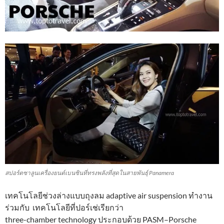
สปอร์ตซาลูนเครื่องยนต์เบนซินที่ทรงพลังที่สุดในสายพันธุ์ Panamera
เทคโนโลยีช่วงล่างแบบถุงลม adaptive air suspension ทำงาน
ร่วมกับ เทคโนโลยีที่ปอร์เช่เรียกว่า
three-chamber technology ประกอบด้วย PASM–Porsche