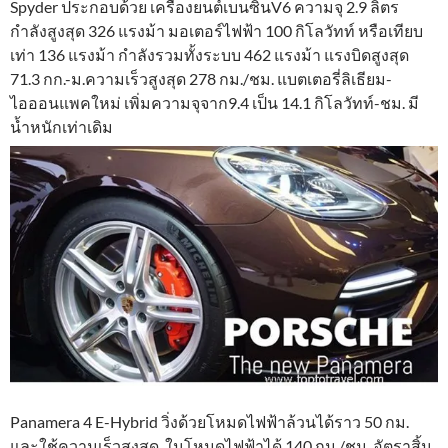
Spyder ประกอบด้วย เครื่องยนต์เบนซินV6 ความจุ 2.9 ลิตร
กำลังสูงสุด 326 แรงม้า มอเตอร์ไฟฟ้า 100 กิโลวัทท์ หรือเทียบ
เท่า 136 แรงม้า กำลังรวมทั้งระบบ 462 แรงม้า แรงบิดสูงสุด
71.3 กก.-ม.ความเร็วสูงสุด 278 กม./ชม. แบตเตอรี่ลิเธียม-
ไอออนแพคใหม่ เพิ่มความจุจาก9.4 เป็น 14.1 กิโลวัทท์-ชม. มี
น้ำหนักเท่าเดิม
Panamera 4 E-Hybrid วิ่งด้วยโหมดไฟฟ้าล้วนได้ราว 50 กม.
และใช้ความเร็วสูงสุด ในโหมดไฟฟ้าได้ 140 กม./ชม. อัตราสิ้น