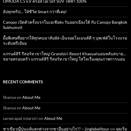
OMODA C5 EV ครอสโอเวอร์ SUV ไฟฟ้า 100%
อัปทุกทริป… ให้ชีวิต Smart กว่าที่เคย!
Canopy เปิดตัวครั้งแรกในเอเชียตะวันออกเฉียงใต้ กับ Canopy Bangkok
Sukhumvit
มื้อพิเศษที่อยากให้ทุกคนมาสัมผัส เอ็นจอยโมเมนต์ดี ๆ บุพเฟ่ต์ในโรงแรม
ระดับพรีเมียม
แกรนด์สิริ​ รีสอร์ท​ เขาใหญ่​-Grandsiri​ Resort​ Khaoyaiนอนหลับสบาย…
ขยายครอบครัว แกรนด์สิริ รีสอร์ท เขาใหญ่ ใส่ใจเรื่องคุณภาพการนอน
RECENT COMMENTS
Shanya
on
About Me
Shanya
on
About Me
sareerapat intarsiri
on
About Me
ชาเขียวญี่ปุ่นแท้แตกต่างจากชาอื่นอย่างไร?? – jinglebelltour
on
จุดเริ่ม