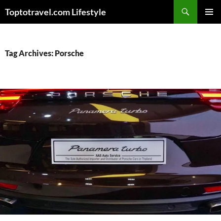
Skip
Search
Toptotravel.com Lifestyle
to
PRIMAR
content
MENU
Tag Archives: Porsche