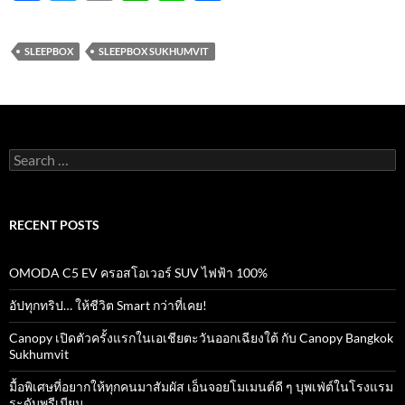
ac
w
m
h
n
h
e
itt
ail
at
e
ar
SLEEPBOX
SLEEPBOX SUKHUMVIT
b
er
s
e
o
A
o
p
k
p
Search
for:
RECENT POSTS
OMODA C5 EV ครอสโอเวอร์ SUV ไฟฟ้า 100%
อัปทุกทริป… ให้ชีวิต Smart กว่าที่เคย!
Canopy เปิดตัวครั้งแรกในเอเชียตะวันออกเฉียงใต้ กับ Canopy Bangkok
Sukhumvit
มื้อพิเศษที่อยากให้ทุกคนมาสัมผัส เอ็นจอยโมเมนต์ดี ๆ บุพเฟ่ต์ในโรงแรม
ระดับพรีเมียม