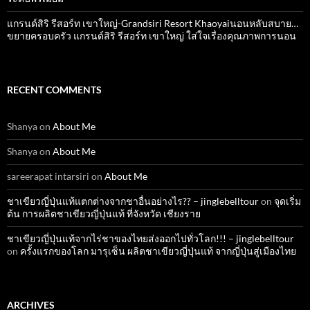
แกรนด์สิริ​ รีสอร์ท​ เขาใหญ่​-Grandsiri​ Resort​ Khaoyaiนอนหลับสบาย…
ขยายครอบครัว แกรนด์สิริ รีสอร์ท เขาใหญ่ ใส่ใจเรื่องคุณภาพการนอน
RECENT COMMENTS
Shanya
on
About Me
Shanya
on
About Me
sareerapat intarsiri
on
About Me
ชาเขียวญี่ปุ่นแท้แตกต่างจากชาอื่นอย่างไร?? – jinglebelltour
on
จุดเริ่ม
ต้น การผลิตชาเขียวญี่ปุ่นแท้ ที่จังหวัด เชียงราย
ชาเขียวญี่ปุ่นแท้จากไร่ชาของไทยส่งออกไปทั่วโลก!!! – jinglebelltour
on
ครั้งแรกของโลก มารุเซ็น ผลิตชาเขียวญี่ปุ่นแท้ จากญี่ปุ่นสู่เมืองไทย
ARCHIVES