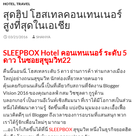
HOTEL
,
TRAVEL
สุดฮิป โฮสเทลคอนเทนเนอร์
สูงที่สุดในเอเชีย
03/21/2016
SHANYA
SLEEPBOX Hotel คอนเทนเนอร์ ระดับ 5
ดาว ในซอยสุขุมวิท22
คืนนี้นอนนี่. โฮสเทลระดับ 5 ดาว ย่านการค้า ท่ามกลางเมือง
ใหญ่อย่างถนนสุขุมวิท นักท่องเที่ยวหลายคนอาจ
คุ้นเคยกับถนนเส้นนี้ เป็นที่เดียวกับสถานที่จัดงาน Blogger
Vision 2016 ของคุณกอลฟ์ กสม วิชชุลดา กูรูด้าน
บลอกเกอร์ เป็นงานอีเว้นท์เชิงสัมมนา ที่เราได้มีโอกาสเป็นส่วน
หนึ่งได้พัฒนาความรู้ จัดขึ้นเพื่อ แบ่งปัน มุมมอง และเอื้อเฟื้อ
แนวคิดดีๆ แก่ Blogger ถึงเวลาของการอบรมที่แสนสนุก พวก
เราได้รู้จักเพื่อนใหม่ๆ มากมาย
….อะไรก็เกิดขึ้นได้ที่นี่
SLEEPBOX
สุขุมวิท
หนึ่งในธุรกิจยอดฮิต