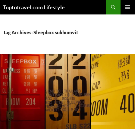
Skip
Search
Toptotravel.com Lifestyle
to
PRIMAR
content
MENU
Tag Archives: Sleepbox sukhumvit