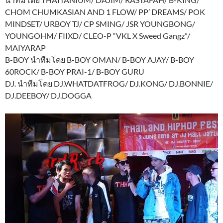
CHOM CHUMKASIAN AND 1 FLOW/ PP’ DREAMS/ POK
MINDSET/ URBOY TJ/ CP SMING/ JSR YOUNGBONG/
YOUNGOHM/ FIIXD/ CLEO-P “VKL X Sweed Gangz”/
MAIYARAP
B-BOY นำทีมโดย B-BOY OMAN/ B-BOY AJAY/ B-BOY
60ROCK/ B-BOY PRAI-1/ B-BOY GURU
DJ. นำทีมโดย DJ.WHATDATFROG/ DJ.KONG/ DJ.BONNIE/
DJ.DEEBOY/ DJ.DOGGA