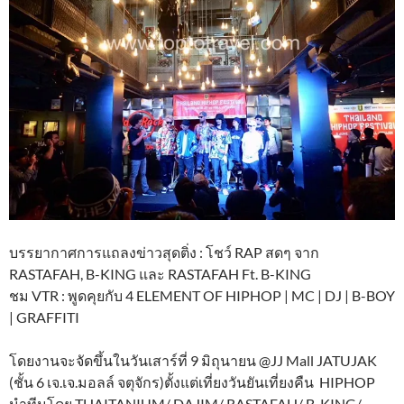
บรรยากาศการแถลงข่าวสุดติ่ง : โชว์ RAP สดๆ จาก
RASTAFAH, B-KING และ RASTAFAH Ft. B-KING
ชม VTR : พูดคุยกับ 4 ELEMENT OF HIPHOP | MC | DJ | B-BOY
| GRAFFITI
โดยงานจะจัดขึ้นในวันเสาร์ที่ 9 มิถุนายน @JJ Mall JATUJAK
(ชั้น 6 เจ.เจ.มอลล์ จตุจักร)ตั้งแต่เที่ยงวันยันเที่ยงคืน HIPHOP
นำทีมโดย THAITANIUM/ DAJIM/ RASTAFAH/ B-KING/