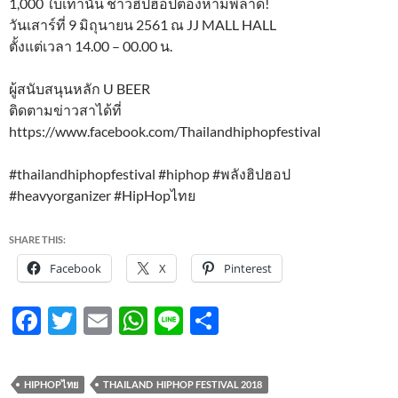
1,000 ใบเท่านั้น ชาวฮิปฮอปต้องห้ามพลาด!
วันเสาร์ที่ 9 มิถุนายน 2561 ณ JJ MALL HALL
ตั้งแต่เวลา 14.00 – 00.00 น.
ผู้สนับสนุนหลัก U BEER
ติดตามข่าวสาได้ที่
https://www.facebook.com/Thailandhiphopfestival
#thailandhiphopfestival #hiphop #พลังฮิปฮอป
#heavyorganizer #HipHopไทย
SHARE THIS:
Facebook
X
Pinterest
F
T
E
W
Li
S
ac
w
m
h
n
h
e
itt
ail
at
e
ar
HIPHOPไทย
THAILAND HIPHOP FESTIVAL 2018