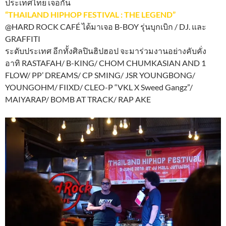
ประเทศไทย เจอกัน
“THAILAND HIPHOP FESTIVAL : THE LEGEND”
@HARD ROCK CAFÉ ได้มาเจอ B-BOY รุ่นบุกเบิก / DJ. และ
GRAFFITI
ระดับประเทศ อีกทั้งศิลปินฮิปฮอป จะมาร่วมงานอย่างคับคั่ง
อาทิ RASTAFAH/ B-KING/ CHOM CHUMKASIAN AND 1
FLOW/ PP’ DREAMS/ CP SMING/ JSR YOUNGBONG/
YOUNGOHM/ FIIXD/ CLEO-P “VKL X Sweed Gangz”/
MAIYARAP/ BOMB AT TRACK/ RAP AKE