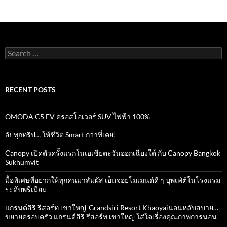
b
er
s
e
o
A
o
p
k
p
Search
for:
RECENT POSTS
OMODA C5 EV ครอสโอเวอร์ SUV ไฟฟ้า 100%
อัปทุกทริป… ให้ชีวิต Smart กว่าที่เคย!
Canopy เปิดตัวครั้งแรกในเอเชียตะวันออกเฉียงใต้ กับ Canopy Bangkok
Sukhumvit
มื้อพิเศษที่อยากให้ทุกคนมาสัมผัส เอ็นจอยโมเมนต์ดี ๆ บุพเฟ่ต์ในโรงแรม
ระดับพรีเมียม
แกรนด์สิริ​ รีสอร์ท​ เขาใหญ่​-Grandsiri​ Resort​ Khaoyaiนอนหลับสบาย…
ขยายครอบครัว แกรนด์สิริ รีสอร์ท เขาใหญ่ ใส่ใจเรื่องคุณภาพการนอน