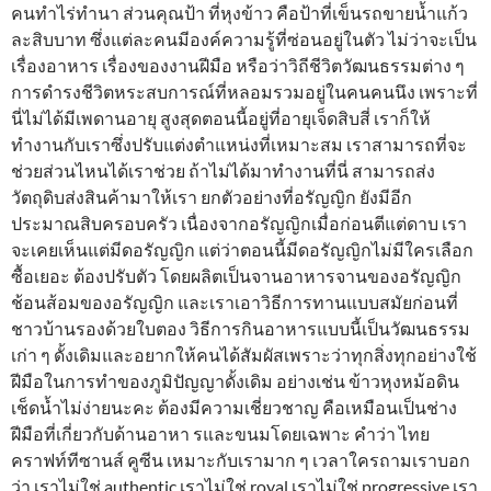
คนทำไร่ทำนา ส่วนคุณป้า ที่หุงข้าว คือป้าที่เข็นรถขายน้ำแก้ว
ละสิบบาท ซึ่งแต่ละคนมีองค์ความรู้ที่ซ่อนอยู่ในตัว ไม่ว่าจะเป็น
เรื่องอาหาร เรื่องของงานฝีมือ หรือว่าวิถีชีวิตวัฒนธรรมต่าง ๆ
การดำรงชีวิตหระสบการณ์ที่หลอมรวมอยู่ในคนคนนึง เพราะที่
นี่ไม่ได้มีเพดานอายุ สูงสุดตอนนี้อยู่ที่อายุเจ็ดสิบสี่ เราก็ให้
ทำงานกับเราซึ่งปรับแต่งตำแหน่งที่เหมาะสม เราสามารถที่จะ
ช่วยส่วนไหนได้เราช่วย ถ้าไม่ได้มาทำงานที่นี่ สามารถส่ง
วัตถุดิบส่งสินค้ามาให้เรา ยกตัวอย่างที่อรัญญิก ยังมีอีก
ประมาณสิบครอบครัว เนื่องจากอรัญญิกเมื่อก่อนตีแต่ดาบ เรา
จะเคยเห็นแต่มีดอรัญญิก แต่ว่าตอนนี้มีดอรัญญิกไม่มีใครเลือก
ซื้อเยอะ ต้องปรับตัว โดยผลิตเป็นจานอาหารจานของอรัญญิก
ช้อนส้อมของอรัญญิก และเราเอาวิธีการทานแบบสมัยก่อนที่
ชาวบ้านรองด้วยใบตอง วิธีการกินอาหารแบบนี้เป็นวัฒนธรรม
เก่า ๆ ดั้งเดิมและอยากให้คนได้สัมผัสเพราะว่าทุกสิ่งทุกอย่างใช้
ฝีมือในการทำของภูมิปัญญาดั้งเดิม อย่างเช่น ข้าวหุงหม้อดิน
เช็ดน้ำไม่ง่ายนะคะ ต้องมีความเชี่ยวชาญ คือเหมือนเป็นช่าง
ฝีมือที่เกี่ยวกับด้านอาหา รและขนมโดยเฉพาะ คำว่า ไทย
คราฟท์ทีซานส์ คูซีน เหมาะกับเรามาก ๆ เวลาใครถามเราบอก
ว่า เราไม่ใช่ authentic เราไม่ใช่ royal เราไม่ใช่ progressive เรา