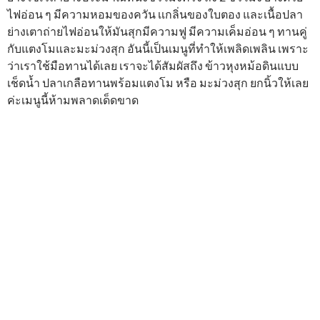
ไฟอ่อน ๆ มีความหอมของควัน เเกลิ่นของใบตอง และเนื้อปลา
ย่างเตาถ่ายไฟอ่อนให้มันสุกมีความฟู มีความเค็มอ่อน ๆ ทานคู่
กับแตงโมและมะม่วงสุก อันนี้เป็นเมนูที่ทำให้เพลิดเพลิน เพราะ
ว่าเราใช้มือทานได้เลย เราจะได้สัมผัสถึง ข้าวหุงหม้อดินแบบ
เช็ดน้ำ ปลาเกลือทานพร้อมแตงโม หรือ มะม่วงสุก ยกนิ้วให้เลย
ค่ะเมนูนี้ห้ามพลาดเด็ดขาด