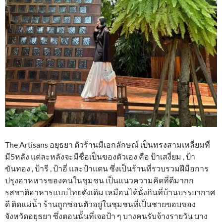
The Artisans อยุธยา ตัวร้านมีเอกลักษณ์ เป็นทรงสามเหลี่ยมที่
มี5หลัง แต่ละหลังจะมีชื่อเป็นของตัวเอง คือ ป้าเสงี่ยม , ป้า
ขันทอง , ป้ารี , ป้าอี่ และป้าแตน ซึ่งเป็นร้านที่รวบรวมฝีมือการ
ปรุงอาหหารของคนในชุมชน เป็นแนวความคิดที่ดีมากก
รสชาติอาหารแบบไทยดังเดิม เหมือนได้นั่งกินที่บ้านบรรยากาศ
ดี ติดแม่น้ำ ร้านถูกซ่อนตัวอยู่ในชุมชนที่เป็นชายขอบของ
จังหวัดอยุธยา ซึ่งตอนนั้นที่เจอป้า ๆ บางคนรับจ้างรายวัน บาง