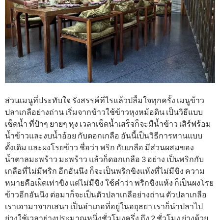
ส่วนเมนูที่ประทับใจ รังสรรค์ทีไรแล้วปลื้มใจทุกครั้ง เมนูข้าว
ปลาเกลือย่างถ่าน เริ่มจากข้าวใช้ข้าวหุงหม้อดิน เป็นวิธีแบบ
เช็ดน้ำ ที่ป้าๆ ยายๆ หุง เวลาเช็ดน้ำเสร็จก็จะมีน้ำข้าว เสิร์ฟร้อม
น้ำข้าวและงบน้ำอ้อย กับดอกเกลือ อันนี้เป็นวิธีการทานแบบ
ดั้งเดิม และผงโรยข้าว ชื่อว่า พริก กับเกลือ มีส่วนผสมของ
น้ำตาลมะพร้าว มะพร้าว แล้วก็ดอกเกลือ 3 อย่าง เป็นพริกกับ
เกลือที่ไม่มีพริก อีกอันนึง ก็จะเป็นพริกขิงแห้งที่ไม่มีขิง ความ
หมายคือเผ็ดเท่าขิง แต่ไม่มีขิง ใช้คำว่า พริกขิงแห้ง ก็เป็นผงโรย
ข้าวอีกอันนึง ต่อมาก็จะเป็นตัวปลาเกลือย่างถ่าน ตัวปลาเกลือ
เราเอามาจากเสนา เป็นอำเภอที่อยู่ในอยุธยา เราก็นำปลาไป
ย่างใช้เวลาย่างประมาณหนึ่งชั่วโมงครึ่ง ถึง 2 ชั่วโมง ย่างด้วย