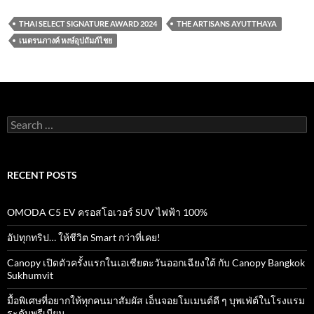
e
itt
ail
at
e
ar
THAI SELECT SIGNATURE AWARD 2024
THE ARTISANS AYUTTHAYA
b
er
s
e
เนตรนภางค์ หงษ์อุปถัมภ์ไชย
o
A
o
p
k
p
Search
for:
RECENT POSTS
OMODA C5 EV ครอสโอเวอร์ SUV ไฟฟ้า 100%
อัปทุกทริป… ให้ชีวิต Smart กว่าที่เคย!
Canopy เปิดตัวครั้งแรกในเอเชียตะวันออกเฉียงใต้ กับ Canopy Bangkok
Sukhumvit
มื้อพิเศษที่อยากให้ทุกคนมาสัมผัส เอ็นจอยโมเมนต์ดี ๆ บุพเฟ่ต์ในโรงแรม
ระดับพรีเมียม