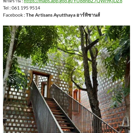
พิกัดร้าน :
https://maps.app.goo.gl/YU88hBZ7QWi9KjDZ8
Tel : 061 195 9514
Facebook :
The Artisans Ayutthaya อาร์ทิซานส์