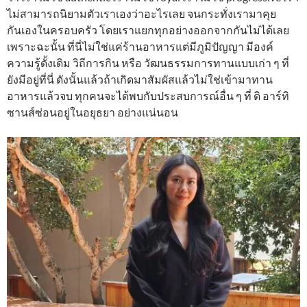
ไม่สามารถนิยามตัวเราเองว่าอะไรเลย จนกระทั่งเรามาคุย
กันเองในครอบครัว โดยเราแยกทุกอย่างออกจากกันไม่ได้เลย
เพราะฉะนั้น ที่นี่ไม่ใช่แค่ร้านอาหารแต่มีภูมิปัญญา มีองค์
ความรู้ดั้งเดิม วิถีการกิน หรือ วัฒนธรรมการทานแบบเก่า ๆ ที่
ยังมีอยู่ที่นี่ ดังนั้นแล้วถ้าเกิดมาสัมผัสแล้วไม่ใช่เข้ามาทาน
อาหารแล้วจบ ทุกคนจะได้พบกับประสบการณ์อื่น ๆ ที่ ดิ อาร์ทิ
ซานส์ซ่อนอยู่ในอยุธยา อย่างแน่นอน