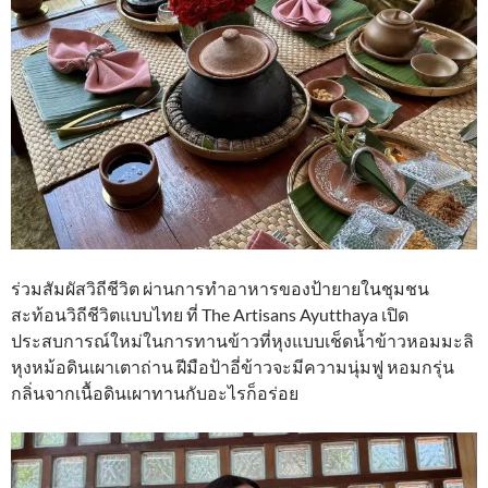
ร่วมสัมผัสวิถีชีวิต ผ่านการทำอาหารของป้ายายในชุมชน
สะท้อนวิถีชีวิตแบบไทย ที่ The Artisans Ayutthaya เปิด
ประสบการณ์ใหม่ในการทานข้าวที่หุงแบบเช็ดน้ำข้าวหอมมะลิ
หุงหม้อดินเผาเตาถ่าน ฝีมือป้าอี่ข้าวจะมีความนุ่มฟู หอมกรุ่น
กลิ่นจากเนื้อดินเผาทานกับอะไรก็อร่อย