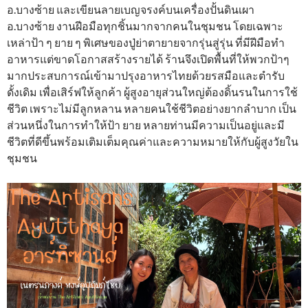
อ.บางซ้าย และเขียนลายเบญจรงค์บนเครื่องปั้นดินเผา
อ.บางซ้าย งานฝีอมือทุกชิ้นมากจากคนในชุมชน โดยเฉพาะ
เหล่าป้า ๆ ยาย ๆ พิเศษของปู่ย่าตายายจากรุ่นสู่รุ่น ที่มีฝีมือทำ
อาหารแต่ขาดโอกาสสร้างรายได้ ร้านจึงเปิดพื้นที่ให้พวกป้าๆ
มากประสบการณ์เข้ามาปรุงอาหารไทยด้วยรสมือและตำรับ
ดั้งเดิม เพื่อเสิร์ฟให้ลูกค้า ผู้สูงอายุส่วนใหญ่ต้องดิ้นรนในการใช้
ชีวิต เพราะไม่มีลูกหลาน หลายคนใช้ชีวิตอย่างยากลำบาก เป็น
ส่วนหนึ่งในการทำให้ป้า ยาย หลายท่านมีความเป็นอยู่และมี
ชีวิตที่ดีขึ้นพร้อมเติมเต็มคุณค่าและความหมายให้กับผู้สูงวัยใน
ชุมชน