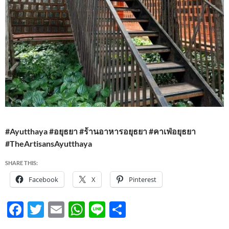
#Ayutthaya #อยุธยา #ร้านอาหารอยุธยา #คาเฟ่อยุธยา
#TheArtisansAyutthaya
SHARE THIS:
Facebook
X
Pinterest
F
T
E
W
Li
S
ac
w
m
h
n
h