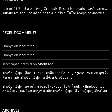
แกรนด์สิริ​ รีสอร์ท​ เขาใหญ่​-Grandsiri​ Resort​ Khaoyaiนอนหลับสบาย…
ขยายครอบครัว แกรนด์สิริ รีสอร์ท เขาใหญ่ ใส่ใจเรื่องคุณภาพการนอน
RECENT COMMENTS
Shanya
on
About Me
Shanya
on
About Me
sareerapat intarsiri
on
About Me
ชาเขียวญี่ปุ่นแท้แตกต่างจากชาอื่นอย่างไร?? – jinglebelltour
on
จุดเริ่ม
ต้น การผลิตชาเขียวญี่ปุ่นแท้ ที่จังหวัด เชียงราย
ชาเขียวญี่ปุ่นแท้จากไร่ชาของไทยส่งออกไปทั่วโลก!!! – jinglebelltour
on
ครั้งแรกของโลก มารุเซ็น ผลิตชาเขียวญี่ปุ่นแท้ จากญี่ปุ่นสู่เมืองไทย
ARCHIVES