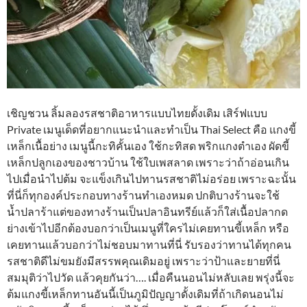
เชิญชวน ลิ้มลองรสชาติอาหารแบบไทยดั้งเดิม เสิร์ฟแบบ
Private เมนูเด็ดที่อยากแนะนำและทำเป็น Thai Select คือ แกงขี้
เหล็กเนื้อย่าง เมนูนี้กะทิคั้นเอง ใช้กะทิสด พริกแกงตำเอง ผัดขี้
เหล็กปลูกเองของชาวบ้าน ใช้ใบเพสลาด เพราะว่าถ้าอ่อนเกิน
ไปเมื่อนำไปต้ม จะแข็งเกินไปทานรสชาติไม่อร่อย เพราะฉะนั้น
ที่นี่ก็ทุกองค์ประกอบทางร้านทำเองหมด ปกติบางร้านจะใช้
น้ำปลาร้าแต่ของทางร้านเป็นปลาอินทรีย์แล้วก็ใส่เนื้อปลากด
ย่างเข้าไปอีกต้องบอกว่าเป็นเมนูที่ใครไม่เคยทานขี้เหล็ก หรือ
เคยทานแล้วบอกว่าไม่ชอบมาทานที่นี่ รับรองว่าทานได้ทุกคน
รสชาติดีไม่ขมยังมีสรรพคุณเดิมอยู่ เพราะว่าป้าและยายที่นี่
สมมุติว่าไปวัด แล้วคุยกันว่า…. เมื่อคืนนอนไม่หลับเลย พรุ่งนี้จะ
ต้มแกงขี้เหล็กทานอันนี้เป็นภูมิปัญญาดั้งเดิมที่ถ้าเกิดนอนไม่