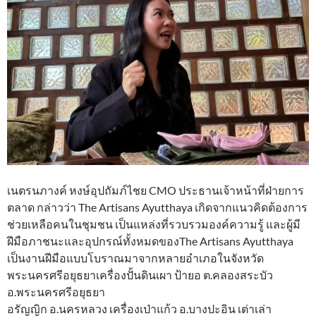
เนตรนภางค์ หงษ์อุปถัมภ์ไชย CMO ประธานเจ้าหน้าที่ฝ่ายการ
ตลาด กล่าวว่า The Artisans Ayutthaya เกิดจากแนวคิดต้องการ
ช่วยเหลือคนในชุมชน เป็นแหล่งที่รวบรวมองค์ความรู้ และผู้มี
ฝีมือภาชนะและอุปกรณ์ทั้งหมดของThe Artisans Ayutthaya
เป็นงานฝีมือแบบโบราณมาจากหลายอำเภอในจังหวัด
พระนครศรีอยุธยาเครื่องปั้นดินเผา ป้ายอ ต.คลองสระบัว
อ.พระนครศรีอยุธยา
อรัญญิก อ.นครหลวง เครื่องเป่าแก้ว อ.บางปะอิน เต่าเล่า