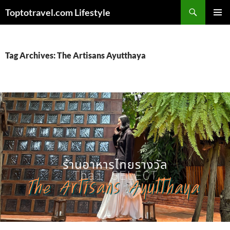
Skip
Search
Toptotravel.com Lifestyle
to
PRIMAR
content
MENU
Tag Archives: The Artisans Ayutthaya