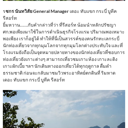
ร
ชกร นันทวิสัย General Manager
เดอะ ทับแขก กระบี่ บูทีค
รีสอร์ท
ยิ้มหวาน…….กับคำกล่าวที่ว่า ที่รีสอร์ท น้อมนำหลักปรัชญา
ศก.พอเพียงมาใช้ในการดำเนินธุรกิจโรงแรม ปริมาณพอเหมาะ
พอเพียง เราก็อยู่ได้ ทำให้ที่นี่เป็นสวรรค์ของคนรักทะเลกระบี่
นักท่องเที่ยวจากทุกมุมโลกจากทุกมุมโลกต่างประทับใจ และที่
โรงแรมยังถือเป็นจุดหมายปลายทางของนักท่องเที่ยวที่ชอบการ
ท่องเที่ยวยังเกาะต่างๆ สามารถเที่ยวชมเกาะห้อง เกาะละดิง
เกาะผักเบี้ย ฯลฯ นักเดินทางออกเที่ยวได้ทุกฤดูกาล ดื่มดำ
ธรรมชาติ ก่อนจะกลับมาชมวิวพระอาทิตย์ตกดินที่ ริมหาด
เดอะ ทับแขก กระบี่ บูทีค รีสอร์ท