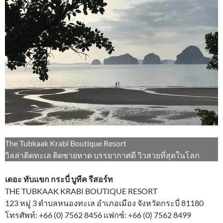
The Tubkaak Krabi Boutique Resort
วิลล่าติดทะเล ติดชายหาด บรรยากาศดี วิวสวยที่สุดในโลก
เดอะ ทับแขก กระบี่ บูทีค รีสอร์ท
THE TUBKAAK KRABI BOUTIQUE RESORT
123 หมู่ 3 ตำบลหนองทะเล อำเภอเมือง จังหวัดกระบี่ 81180
โทรศัพท์: +66 (0) 7562 8456 แฟกซ์: +66 (0) 7562 8499