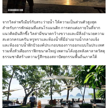
จากวิลล่าพรีเมียร์กับสระว่ายน้ำ ให้ความเป็นส่วนตัวสูงสุด
สำหรับการพักผ่อนที่แสนโรแมนติก การตกแต่งภายในที่จาก
แนวคิดอันลึกซึ้ง วิลล่ามีขนาดกว้างขวางและมีสิ่งอำนวยความ
สะดวกครบครัน หรูหราและห้องน้ำที่มีอ่างอาบน้ำกลางแจ้ง
และห้องอาบน้ำฝักบัวองค์ประกอบของการออกแบบในประเทศ
รวมทั้งหัวเตียงกราฟิกขนาดใหญ่ เพดานโค้งสูงหลังคาลาดวัสดุ
ธรรมชาติสร้างความรู้สึกของสถาปัตยกรรมพื้นถิ่นภาคใต้