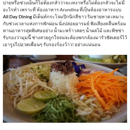
บ่ายหรือช่วงเย็นก็ไม่ต้องกลัวว่าจะเหงาหรือไม่ต้องกลัวจะไม่มี
อะไรทำ เพราะที่ ห้องอาหาร Arundina ที่เป็นห้องอาหารแบบ
All Day Dining
มีเต็นท์กระโจมปิกนิกสีขาว ริมชายหาด เหมาะ
กับช่วงเวลาแห่งการพักผ่อน นั่งปล่อยอารมย์ ฟังเสียงคลื่นพร้อม
ทานอาหารสุดพิเศษอย่าง น้ำมะพร้าวสดๆ น้ำผลไม้ และพิซซ่า
รับรองว่ามุมนี้ ช่างสวยถูกใจจนจะต้องพกกล้องมารัวชัตเตอร์ไว้
เอารูปไปอวดเพื่อนๆ รับรองร้องว้าว! อย่างแน่นอน