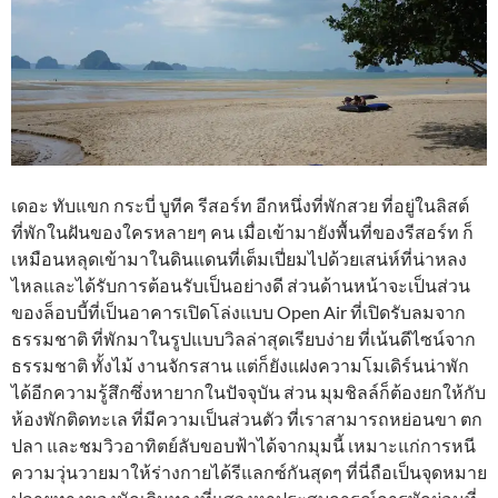
เดอะ ทับแขก กระบี่ บูทีค รีสอร์ท อีกหนึ่งที่พักสวย ที่อยู่ในลิสต์
ที่พักในฝันของใครหลายๆ คน เมื่อเข้ามายังพื้นที่ของรีสอร์ท ก็
เหมือนหลุดเข้ามาในดินแดนที่เต็มเปี่ยมไปด้วยเสน่ห์ที่น่าหลง
ไหลและได้รับการต้อนรับเป็นอย่างดี ส่วนด้านหน้าจะเป็นส่วน
ของล็อบบี้ที่เป็นอาคารเปิดโล่งแบบ Open Air ที่เปิดรับลมจาก
ธรรมชาติ ที่พักมาในรูปแบบวิลล่าสุดเรียบง่าย ที่เน้นดีไซน์จาก
ธรรมชาติ ทั้งไม้ งานจักรสาน แต่ก็ยังแฝงความโมเดิร์นน่าพัก
ได้อีกความรู้สึกซึ่งหายากในปัจจุบัน ส่วน มุมชิลล์ก็ต้องยกให้กับ
ห้องพักติดทะเล ที่มีความเป็นส่วนตัว ที่เราสามารถหย่อนขา ตก
ปลา และชมวิวอาทิตย์ลับขอบฟ้าได้จากมุมนี้ เหมาะแก่การหนี
ความวุ่นวายมาให้ร่างกายได้รีแลกซ์กันสุดๆ ที่นี่ถือเป็นจุดหมาย