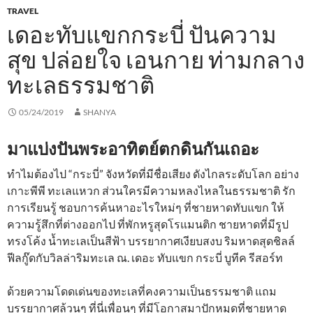
TRAVEL
เดอะทับแขกกระบี่ ปันความ
สุข ปล่อยใจ เอนกาย ท่ามกลาง
ทะเลธรรมชาติ
05/24/2019
SHANYA
มาแบ่งปันพระอาทิตย์ตกดินกันเถอะ
ทำไมต้องไป “กระบี่” จังหวัดที่มีชื่อเสียง ดังไกลระดับโลก อย่าง
เกาะพีพี ทะเลแหวก ส่วนใครมีความหลงไหลในธรรมชาติ รัก
การเรียนรู้ ชอบการค้นหาอะไรใหม่ๆ ที่ชายหาดทับแขก ให้
ความรู้สึกที่ต่างออกไป ที่พักหรูสุดโรแมนติก ชายหาดที่มีรูป
ทรงโค้ง น้ำทะเลเป็นสีฟ้า บรรยากาศเงียบสงบ ริมหาดสุดชิลล์
ฟีลกู๊ดกับวิลล่าริมทะเล ณ. เดอะ ทับแขก กระบี่ บูทีค รีสอร์ท
ด้วยความโดดเด่นของทะเลที่คงความเป็นธรรมชาติ แถม
บรรยากาศล้วนๆ ที่นี่เพื่อนๆ ที่มีโอกาสมาปักหมุดที่ชายหาด