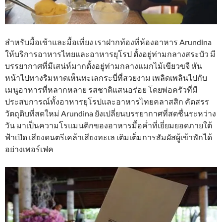
สำหรับมื้อเช้าและมื้อเที่ยง เราฝากท้องที่ห้องอาหาร Arundina
ให้บริการอาหารไทยและอาหารยุโรป ตั้งอยู่ท่ามกลางสระบัว มี
บรรยากาศที่มีเสน่ห์มากตั้งอยู่ท่ามกลางแมกไม้เขียวขจี หัน
หน้าไปทางริมหาดเห็นทะเลกระบี่ที่สวยงาม เพลิดเพลินไปกับ
เมนูอาหารที่หลากหลาย รสชาติแสนอร่อย โดยพ่อครัวที่มี
ประสบการณ์ทั้งอาหารยุโรปและอาหารไทยคลาสสิก คัดสรร
วัตถุดิบที่สดใหม่ Arundina ยังเปลี่ยนบรรยากาศที่สดชื่นระหว่าง
วัน มาเป็นความโรแมนติกของอาหารมื้อค่ำที่เยี่ยมยอดภายใต้
ฟ้าเปิด เสียงดนตรีเคล้าเสียงทะเล เติมเต็มการสัมผัสผู้เข้าพักได้
อย่างเพอร์เฟค