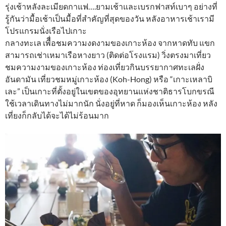
รุ่งเช้าหลังละเมียดกาแฟ….ยามเช้าและเบรกฟาสท์เบาๆ อย่างที่
รู้กันว่ามื้อเช้าเป็นมื้อที่สำคัญที่สุดของวัน หลังอาหารเช้าเรามี
โปรแกรมนั่งเรือไปเกาะ
กลางทะเล เพืื่อชมความงดงามของเกาะห้อง จากหาดทับ แขก
สามารถเช่าเหมาเรือหางยาว (ติดต่อโรงแรม) วิ่งตรงมาเที่ยว
ชมความงามของเกาะห้อง ท่องเที่ยวกินบรรยากาศทะเลฝั่ง
อันดามัน เที่ยวชมหมู่เกาะห้อง (Koh-Hong) หรือ “เกาะเหลาบิ
เละ” เป็นเกาะที่ตั้งอยู่ในเขตของอุทยานแห่งชาติธารโบกขรณี
ใช้เวลาเดินทางไม่มากนัก นั่งอยู่ที่หาด ก็มองเห็นเกาะห้อง หลัง
เที่ยงก็กลับได้จะได้ไม่ร้อนมาก