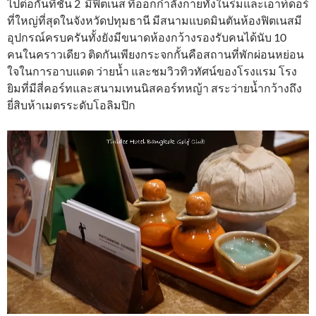
ไปต่อกันที่ชั้น 2 มีฟิตเนส ที่ออกกำลังกายทั้งในร่มและเอาท์ดอร์
ที่ใหญ่ที่สุดในจังหวัดปทุมธานี มีสนามแบดมินตันห้องฟิตเนสมี
อุปกรณ์ครบครันทั้งยังมีขนาดห้องกว้างรองรับคนได้นับ 10
คนในคราวเดียว ติดกันเพียงกระจกกั้นคือสถานที่พักผ่อนหย่อน
ใจในการอาบแดด ว่ายน้ำ และชมวิวทิวทัศน์ของโรงแรม โรง
ยิมที่มีสี่คอร์ทและสนามเทนนิสคอร์ทหญ้า สระว่ายน้ำกว้างถึง
ยี่สิบห้าเมตรระดับโอลิมปิก