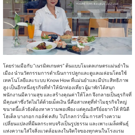
โดยร่วมมือกับ “เนรมิตเกษตร” ต้นแบบโมเดลเกษตรแม่นยำใน
เมือง นำนวัตกรรมการดำเนินการปลูกและดูแลเมล่อนโดยใช้
เทคโนโลยีและระบบ Know How ที่แม่นยำและมีประสิทธิภาพ
สูง เป็นอีกหนึ่งธุรกิจที่ทำให้นักท่องเที่ยว ผู้มาพักได้สนุก
พนักงานมีความสุข และสร้างคุณค่าให้โลก จึงกลายเป็นธุรกิจที่
มีคุณค่าซึ่งวัดไม่ได้ด้วยเม็ดเงิน นี่คือสาเหตุที่ทำไมธุรกิจใหญ่
ขนาดนี้แล้วยังต้องหาความพอเพียง แต่คุณอิสรีย์อยากให้ ทินิดี
โฮเต็ล บางกอก กอล์ฟ คลับ ไปไกลกว่านั้น การสร้างความ
เปลี่ยนแปลงที่มีผลกระทบจริงเป็นรูปธรรม และเพาะเมล็ดพันธุ์
แห่งความใส่ใจสิ่งแวดล้อมลงในจิตใจของทุกคนในโรงแรม