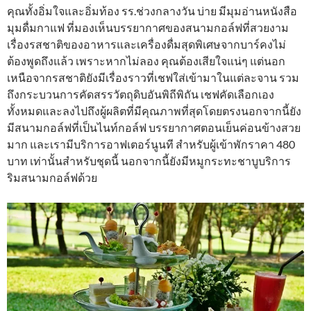
คุณทั้งอิ่มใจและอิ่มท้อง รร.ช่วงกลางวัน บ่าย มีมุมอ่านหนังสือ
มุมดื่มกาแฟ ที่มองเห็นบรรยากาศของสนามกอล์ฟที่สวยงาม
เรื่องรสชาติของอาหารและเครื่องดื่มสุดพิเศษจากบาร์คงไม่
ต้องพูดถึงแล้ว เพราะหากไม่ลอง คุณต้องเสียใจแน่ๆ แต่นอก
เหนือจากรสชาติยังมีเรื่องราวที่เชฟใส่เข้ามาในแต่ละจาน รวม
ถึงกระบวนการคัดสรรวัตถุดิบอันพิถีพิถัน เชฟคัดเลือกเอง
ทั้งหมดและลงไปถึงผู้ผลิตที่มีคุณภาพที่สุดโดยตรงนอกจากนี้ยัง
มีสนามกอล์ฟที่เป็นไนท์กอล์ฟ บรรยากาศตอนเย็นค่อนข้างสวย
มาก และเรามีบริการอาฟเตอร์นูนที สำหรับผู้เข้าพักราคา 480
บาท เท่านั้นสำหรับชุดนี้ นอกจากนี้ยังมีหมูกระทะชาบูบริการ
ริมสนามกอล์ฟด้วย