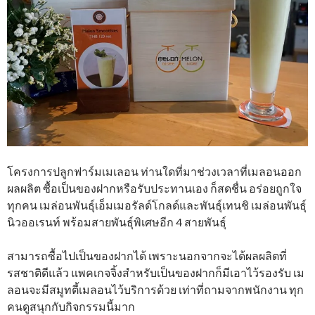
โครงการปลูกฟาร์มเมเลอน ท่านใดที่มาช่วงเวลาที่เมลอนออก
ผลผลิต ซื้อเป็นของฝากหรือรับประทานเอง ก็สดชื่น อร่อยถูกใจ
ทุกคน เมล่อนพันธุ์เอ็มเมอรัลด์โกลด์และพันธุ์เทนชิ เมล่อนพันธุ์
นิวออเรนท์ พร้อมสายพันธุ์พิเศษอีก 4 สายพันธุ์
สามารถซื้อไปเป็นของฝากได้ เพราะนอกจากจะได้ผลผลิตที่
รสชาติดีแล้ว แพคเกจจิ้งสำหรับเป็นของฝากก็มีเอาไว้รองรับ เม
ลอนจะมีสมูทตี้เมลอนไว้บริการด้วย เท่าที่ถามจากพนักงาน ทุก
คนดูสนุกกับกิจกรรมนี้มาก