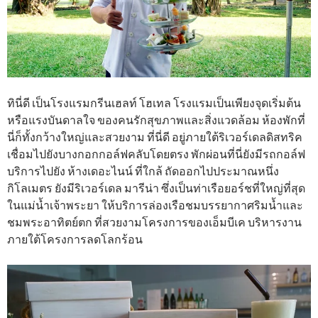
ทินี่ดี เป็นโรงแรมกรีนเฮลท์ โฮเทล โรงแรมเป็นเพียงจุดเริ่มต้น
หรือแรงบันดาลใจ ของคนรักสุขภาพและสิ่งแวดล้อม ห้องพักที่
นี่ก็ทั้งกว้างใหญ่และสวยงาม ที่นี่ดี อยู่ภายใต้ริเวอร์เดลดิสทริค
เชื่อมไปยังบางกอกกอล์ฟคลับโดยตรง พักผ่อนที่นี่ยังมีรถกอล์ฟ
บริการไปยัง ห้างเดอะไนน์ ที่ใกล้ ถัดออกไปประมาณหนึ่ง
กิโลเมตร ยังมีริเวอร์เดล มารีน่า ซึ่งเป็นท่าเรือยอร์ชที่ใหญ่ที่สุด
ในแม่น้ำเจ้าพระยา ให้บริการล่องเรือชมบรรยากาศริมน้ำและ
ชมพระอาทิตย์ตก ที่สวยงามโครงการของเอ็มบีเค บริหารงาน
ภายใต้โครงการลดโลกร้อน