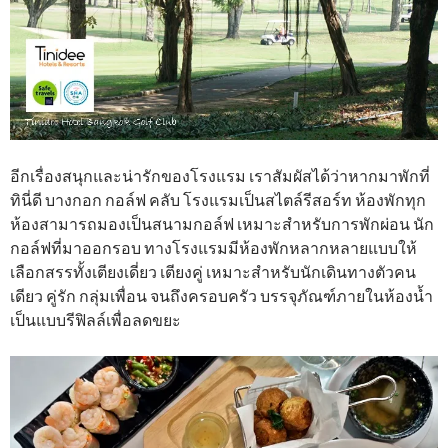
อีกเรื่องสนุกและน่ารักของโรงแรม เราสัมผัสได้ว่าหากมาพักที่
ทินี่ดี บางกอก กอล์ฟ คลับ โรงแรมเป็นสไตล์รีสอร์ท ห้องพักทุก
ห้องสามารถมองเป็นสนามกอล์ฟ เหมาะสำหรับการพักผ่อน นัก
กอล์ฟที่มาออกรอบ ทางโรงแรมมีห้องพักหลากหลายแบบให้
เลือกสรรทั้งเตียงเดี่ยว เตียงคู่ เหมาะสำหรับนักเดินทางตัวคน
เดียว คู่รัก กลุ่มเพื่อน จนถึงครอบครัว บรรจุภัณฑ์ภายในห้องน้ำ
เป็นแบบรีฟิลล์เพื่อลดขยะ