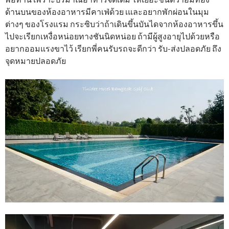
ด้านบนของห้องอาหารมีคาเฟ่ด้วย เและอยากพักผ่อนในมุม
ต่างๆ ของโรงแรม กระซิบว่าถ้าเดินขึ้นบันไดจากห้องอาหารขึ้น
ไปจะเรียกเหงื่อหน่อยทางชันนิดหน่อย ถ้ามีผู้สูงอายุไปด้วยหรือ
อยากออมแรงขาไว้ เรียกพี่คนรับรถจะดีกว่า รับ-ส่งปลอดภัย ถึง
จุดหมายปลอดภัย