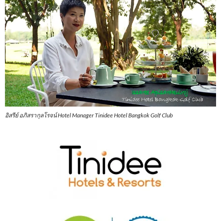
อิสรีย์ อภิสรากุลโรจน์ Hotel Manager Tinidee Hotel Bangkok Golf Club