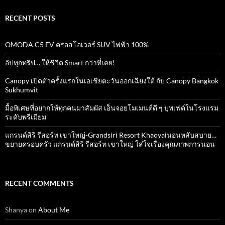
RECENT POSTS
OMODA C5 EV ครอสโอเวอร์ SUV ไฟฟ้า 100%
อัปทุกทริป… ให้ชีวิต Smart กว่าที่เคย!
Canopy เปิดตัวครั้งแรกในเอเชียตะวันออกเฉียงใต้ กับ Canopy Bangkok
Sukhumvit
มื้อพิเศษที่อยากให้ทุกคนมาสัมผัส เอ็นจอยโมเมนต์ดี ๆ บุพเฟ่ต์ในโรงแรม
ระดับพรีเมียม
แกรนด์สิริ​ รีสอร์ท​ เขาใหญ่​-Grandsiri​ Resort​ Khaoyaiนอนหลับสบาย…
ขยายครอบครัว แกรนด์สิริ รีสอร์ท เขาใหญ่ ใส่ใจเรื่องคุณภาพการนอน
RECENT COMMENTS
Shanya
on
About Me