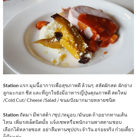
Station
แรก มุมนี้อาการเพื่อสุขภาพดี ล้วนๆ สลัดผักสด ผักย่าง
ลูกมะกอก ชีส และที่ถูกใจยังมีอาหารญี่ปุ่นคุณภาพดี สดใหม่
/Cold Cut/ Cheese /Salad / ขนมปังมากมายหลายชนิด
Station
ถัดมา มีพาสต้า /ซุป /หมูอบ /มันบด ถ้าอยากทานเส้น
ไหน เพิ่มรสเผ็ดนิดมั้ย แจ้งเชพหรือพนักงานพาสตามชอบ
เลือกได้หลายซอส อย่าลืมทานซุปประจำวัน อร่อยจริง ก๋วยเตี๋ยว
ก็มีนะค่ะ