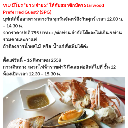
VIU มีโปร “มา 3 จ่าย 2” ให้กับสมาชิกบัตร Starwood
Preferred Guest? (SPG)
บุฟเฟ่ต์มื้ออาหารกลางวัน ทุกวันจันทร์ถึงวันศุกร์ เวลา 12.00 น.
– 14.30 น.
จากราคาปกติ 795 บาท++ /ต่อท่าน จำกัดโต๊ะละไม่เกิน 6 ท่าน
รวมชาและกาแฟ
ถ้าต้องการน้ำผลไม้ หรือ น้ำแร่ สั่งเพิ่มได้ค่ะ
ตั้งแต่วันนี้ – 16 สิงหาคม 2558
การเดินทาง ลงรถไฟฟ้าราชดำริ ถึงเลย ต่อลิฟต์ไปที่ ชั้น 12
ห้องเปิดเวลา 12.30 – 15.30 น.