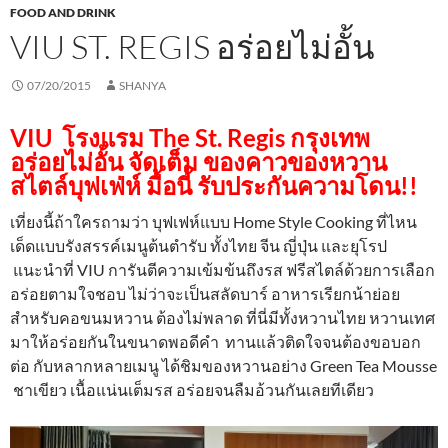
FOOD AND DRINK
VIU ST. REGIS อร่อยไม่อั้น
07/20/2015
SHANYA
VIU โรงแรม The St. Regis กรุงเทพ
อร่อยไม่อั้น
จัดเต็ม ของคาวของหวาน
สไตล์บุฟเฟ่ห์ มื้อนี้ รับประกันความโดน!!
เที่ยงนี้ถ้าใครถามว่า บุฟเฟห์แบบ Home Style Cooking ที่ไหน
เด็ดแบบรังสรรค์เมนูต้นตำรับ ทั้งไทย จีน ญี่ปุ่น และยุโรป
แนะนำที่ VIU การันตีความเข้มข้นถึงรส ฟรีสไตล์ด้วยการเลือก
อร่อยตามใจชอบ ไม่ว่าจะเป็นสลัดบาร์ อาหารเรียกน้าย่อย
สำหรับคอขนมหวาน ต้องไม่พลาด ที่นี่มีทั้งหวานไทย หวานเทศ
มาให้อร่อยกันในขนาดพอดีคำ ทานแล้วติดใจจนต้องขอบอก
ต่อ กับหลากหลายเมนู ได้ชิมของหวานอย่าง Green Tea Mousse
ชาเขียว เนื้อแน่นเต็มรส อร่อยจนลืมอ้วนกันเลยทีเดียว