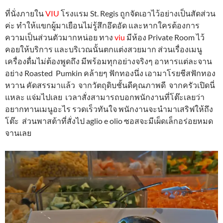
ที่นั่งภายใน
VIU
โรงแรม St. Regis ถูกจัดเอาไว้อย่างเป็นสัดส่วน
ค่ะ ทำให้แขกผู้มาเยือนไม่รู้สึกอึดอัด และหากใครต้องการ
ความเป็นส่วนตัวมากหน่อย ทาง
viu
มีห้อง Private Room ไว้
คอยให้บริการ และบริเวณนั้นตกแต่งสวยมาก ส่วนเรื่องเมนู
เครื่องดื่มไม่ต้องพูดถึง มีพร้อมทุกอย่างจริงๆ อาหารแต่ละจาน
อย่าง Roasted Pumkin คล้ายๆ ฟักทองนึ่ง เอามาโรยชีสฟักทอง
หวาน คัดสรรมาแล้ว จากวัตถุดิบชั้นดีคุณภาพดี จากครัวเปิดนี่
แหละ แจ่มไปเลย เวลาสั่งสามารถบอกพนักงานที่โต๊ะเลยว่า
อยากทานเมนูอะไร รวดเร็วทันใจ พนักงานจะนำมาเสริฟให้ถึง
โต๊ะ ส่วนพาสต้าที่สั่งไป aglio e olio ซอสจะมีเผ็ดเล็กอร่อยหมด
จานเลย