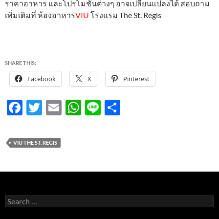
ราคาอาหาร และโปรโมชั่นต่างๆ อาจเปลี่ยนแปลงได้ สอบถาม
เพิ่มเติมที่ ห้องอาหาร
VIU
โรงแรม The St. Regis
SHARE THIS:
Facebook
X
Pinterest
F
T
E
W
Li
S
ac
w
m
h
n
h
e
itt
ail
at
e
ar
VIU THE ST. REGIS
b
er
s
e
o
A
o
p
k
p
Search
for: