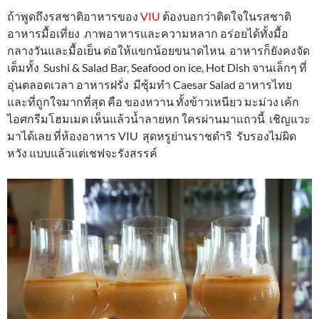
ถ้าพูดถึงรสชาติอาหารของ
VIU
ต้องบอกว่าติดใจในรสชาติ
อาหารมื้อเที่ยง ภาพอาหารและความหลาก อร่อยได้ทั้งมื้อ
กลางวันและมื้อเย็น ต่อให้แขกน้อยขนาดไหน อาหารก็ยังคงจัด
เต็มทั้ง Sushi & Salad Bar, Seafood on ice, Hot Dish จานเล็กๆ ที่
อุ่นตลอดเวลา อาหารฝรั่ง มีซุ้มทำ Caesar Salad อาหารไทย
และที่ถูกใจมากที่สุด คือ ของหวาน ทั้งข้าวเหนียว มะม่วง เค้ก
ไอศกรีมโฮมเมด เห็นแล้วน้ำลายหก ใครผ่านมาแถวนี้ เชิญแวะ
มาได้เลย ที่ห้องอาหาร VIU สุดหรูย่านราชดำริ รับรองไม่ผิด
หวัง แบบแล้วแต่เชฟจะรังสรรค์