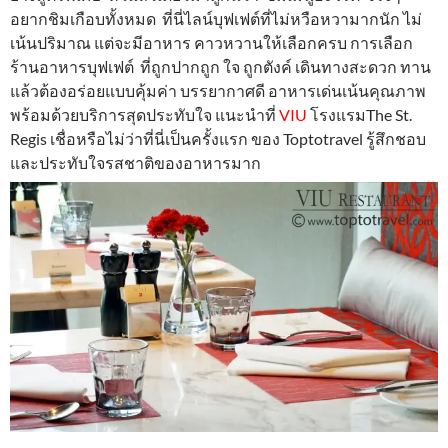
อยากชิมเกือบทั้งหมด ที่นี่ไลน์บุฟเฟต์ที่ไม่หวือหวามากนัก ไม่
เน้นปริมาณ แต่จะมีอาหาร คาวหวานให้เลือกครบ การเลือก
ร้านอาหารบุฟเฟต์ ที่ถูกปากถูก ใจ ถูกตังค์ เดินทางสะดวก ทาน
แล้วต้องอร่อยแบบคุ้มค่า บรรยากาศดี อาหารเด่นเน้นคุณภาพ
พร้อมด้วยบริการสุดประทับใจ แนะนำที่
VIU
โรงแรมThe St.
Regis เชื่อหรือไม่ว่าที่นี่เป็นครั้งแรก ของ Toptotravel รู้สึกชอบ
และประทับใจรสชาติของอาหารมาก