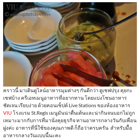
คราวนี้ มาเดินดูไลน์อาหารมุมต่างๆ กันดีกว่า ดูเชฟปรุง คุยกะ
เชฟบ้าง ครีเอทเมนูอาหารที่อยากทาน โดยแบ่งโซนอาหาร
ชัดเจน เรียบง่าย ด้วยคอนเซ็ปต์ Live Stations ของห้องอาหาร
VIU
โรงแรม St.Regis เมนูมันน่าตื่นเต้นและน่ากินจนบอกไม่ถูก
เหมาะมากกับการที่มานั่งคุยธุรกิจ ทานอาหารกลางวันกับเพื่อน
ฝูงค่ะ อาหารที่นี่ใช้ของคุณภาพดี ก็ถือว่าครบครัน สำหรับมื้อ
อาหารกลางวันแบบนี้นะคะ