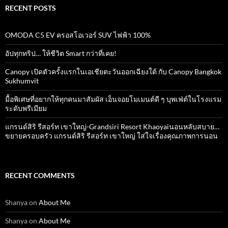
RECENT POSTS
OMODA C5 EV ครอสโอเวอร์ SUV ไฟฟ้า 100%
อัปทุกทริป… ให้ชีวิต Smart กว่าที่เคย!
Canopy เปิดตัวครั้งแรกในเอเชียตะวันออกเฉียงใต้ กับ Canopy Bangkok
Sukhumvit
มื้อพิเศษที่อยากให้ทุกคนมาสัมผัส เอ็นจอยโมเมนต์ดี ๆ บุพเฟ่ต์ในโรงแรม
ระดับพรีเมียม
แกรนด์สิริ​ รีสอร์ท​ เขาใหญ่​-Grandsiri​ Resort​ Khaoyaiนอนหลับสบาย…
ขยายครอบครัว แกรนด์สิริ รีสอร์ท เขาใหญ่ ใส่ใจเรื่องคุณภาพการนอน
RECENT COMMENTS
Shanya
on
About Me
Shanya
on
About Me