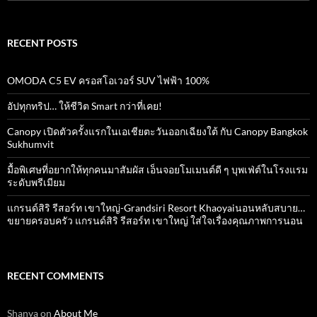
for:
RECENT POSTS
OMODA C5 EV ครอสโอเวอร์ SUV ไฟฟ้า 100%
อัปทุกทริป… ให้ชีวิต Smart กว่าที่เคย!
Canopy เปิดตัวครั้งแรกในเอเชียตะวันออกเฉียงใต้ กับ Canopy Bangkok
Sukhumvit
มื้อพิเศษที่อยากให้ทุกคนมาสัมผัส เอ็นจอยโมเมนต์ดี ๆ บุพเฟ่ต์ในโรงแรม
ระดับพรีเมียม
แกรนด์สิริ​ รีสอร์ท​ เขาใหญ่​-Grandsiri​ Resort​ Khaoyaiนอนหลับสบาย…
ขยายครอบครัว แกรนด์สิริ รีสอร์ท เขาใหญ่ ใส่ใจเรื่องคุณภาพการนอน
RECENT COMMENTS
Shanya
on
About Me