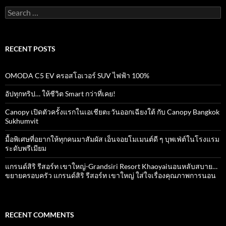
Search
for:
RECENT POSTS
OMODA C5 EV ครอสโอเวอร์ SUV ไฟฟ้า 100%
อัปทุกทริป… ให้ชีวิต Smart กว่าที่เคย!
Canopy เปิดตัวครั้งแรกในเอเชียตะวันออกเฉียงใต้ กับ Canopy Bangkok
Sukhumvit
มื้อพิเศษที่อยากให้ทุกคนมาสัมผัส เอ็นจอยโมเมนต์ดี ๆ บุพเฟ่ต์ในโรงแรม
ระดับพรีเมียม
แกรนด์สิริ​ รีสอร์ท​ เขาใหญ่​-Grandsiri​ Resort​ Khaoyaiนอนหลับสบาย…
ขยายครอบครัว แกรนด์สิริ รีสอร์ท เขาใหญ่ ใส่ใจเรื่องคุณภาพการนอน
RECENT COMMENTS