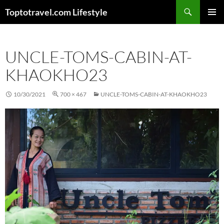
Skip
Search
Toptotravel.com Lifestyle
to
PRIMAR
content
MENU
UNCLE-TOMS-CABIN-AT-
KHAOKHO23
10/30/2021
700 × 467
UNCLE-TOMS-CABIN-AT-KHAOKHO23