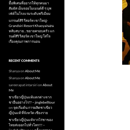
มื้อพิเศษที่อยากให้ทุกคนมา
สัมผัส เอ็นจอยโมเมนต์ดี ๆ บุพ
เฟ่ต์ในโรงแรมระดับพรีเมียม
แกรนด์สิริ​ รีสอร์ท​ เขาใหญ่​-
Grandsiri​ Resort​ Khaoyaiนอน
หลับสบาย…ขยายครอบครัว แก
รนด์สิริ รีสอร์ท เขาใหญ่ ใส่ใจ
เรื่องคุณภาพการนอน
RECENT COMMENTS
Shanya
on
About Me
Shanya
on
About Me
sareerapat intarsiri
on
About
Me
ชาเขียวญี่ปุ่นแท้แตกต่างจาก
ชาอื่นอย่างไร?? – jinglebelltour
on
จุดเริ่มต้น การผลิตชาเขียว
ญี่ปุ่นแท้ ที่จังหวัด เชียงราย
ชาเขียวญี่ปุ่นแท้จากไร่ชาของ
ไทยส่งออกไปทั่วโลก!!! –