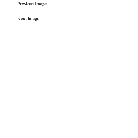
Previous Image
o
A
o
p
Next Image
k
p