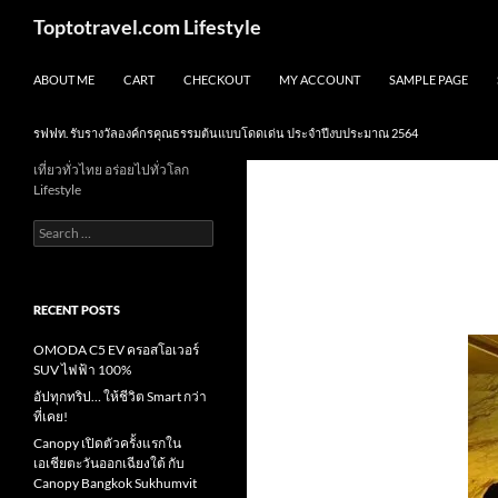
Skip
Search
Toptotravel.com Lifestyle
to
content
ABOUT ME
CART
CHECKOUT
MY ACCOUNT
SAMPLE PAGE
รฟฟท. รับรางวัลองค์กรคุณธรรมต้นแบบโดดเด่น ประจำปีงบประมาณ 2564
เที่ยวทั่วไทย อร่อยไปทั่วโลก
Lifestyle
Search
for:
RECENT POSTS
OMODA C5 EV ครอสโอเวอร์
SUV ไฟฟ้า 100%
อัปทุกทริป… ให้ชีวิต Smart กว่า
ที่เคย!
Canopy เปิดตัวครั้งแรกใน
เอเชียตะวันออกเฉียงใต้ กับ
Canopy Bangkok Sukhumvit