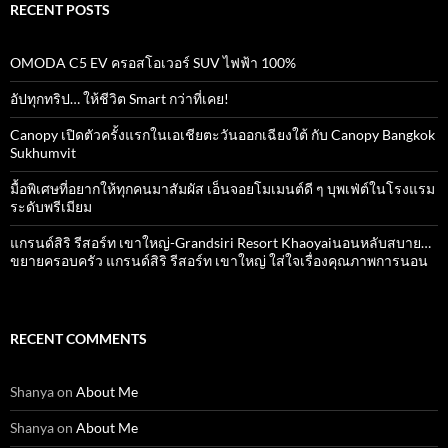
RECENT POSTS
OMODA C5 EV ครอสโอเวอร์ SUV ไฟฟ้า 100%
อัปทุกทริป… ให้ชีวิต Smart กว่าที่เคย!
Canopy เปิดตัวครั้งแรกในเอเชียตะวันออกเฉียงใต้ กับ Canopy Bangkok
Sukhumvit
มื้อพิเศษที่อยากให้ทุกคนมาสัมผัส เอ็นจอยโมเมนต์ดี ๆ บุพเฟ่ต์ในโรงแรม
ระดับพรีเมียม
แกรนด์สิริ​ รีสอร์ท​ เขาใหญ่​-Grandsiri​ Resort​ Khaoyaiนอนหลับสบาย…
ขยายครอบครัว แกรนด์สิริ รีสอร์ท เขาใหญ่ ใส่ใจเรื่องคุณภาพการนอน
RECENT COMMENTS
Shanya
on
About Me
Shanya
on
About Me