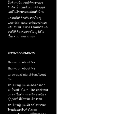
มื้อพิเศษที่อยากให้ทุกคนมา
สัมผัส เอ็นจอยโมเมนต์ดี ๆ บุพ
เฟ่ต์ในโรงแรมระดับพรีเมียม
แกรนด์สิริ​ รีสอร์ท​ เขาใหญ่​-
Grandsiri​ Resort​ Khaoyaiนอน
หลับสบาย…ขยายครอบครัว แก
รนด์สิริ รีสอร์ท เขาใหญ่ ใส่ใจ
เรื่องคุณภาพการนอน
RECENT COMMENTS
Shanya
on
About Me
Shanya
on
About Me
sareerapat intarsiri
on
About
Me
ชาเขียวญี่ปุ่นแท้แตกต่างจาก
ชาอื่นอย่างไร?? – jinglebelltour
on
จุดเริ่มต้น การผลิตชาเขียว
ญี่ปุ่นแท้ ที่จังหวัด เชียงราย
ชาเขียวญี่ปุ่นแท้จากไร่ชาของ
ไทยส่งออกไปทั่วโลก!!! –