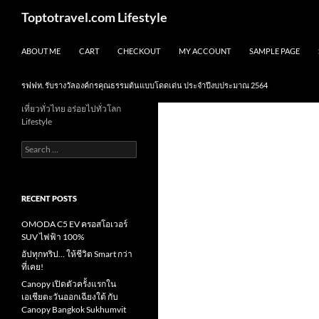
Skip
Search
Toptotravel.com Lifestyle
to
content
ABOUT ME
CART
CHECKOUT
MY ACCOUNT
SAMPLE PAGE
รฟฟท. รับรางวัลองค์กรคุณธรรมต้นแบบโดดเด่น ประจำปีงบประมาณ 2564
เที่ยวทั่วไทย อร่อยไปทั่วโลก
Lifestyle
Search
for:
RECENT POSTS
OMODA C5 EV ครอสโอเวอร์
SUV ไฟฟ้า 100%
อัปทุกทริป… ให้ชีวิต Smart กว่า
ที่เคย!
Canopy เปิดตัวครั้งแรกใน
เอเชียตะวันออกเฉียงใต้ กับ
Canopy Bangkok Sukhumvit