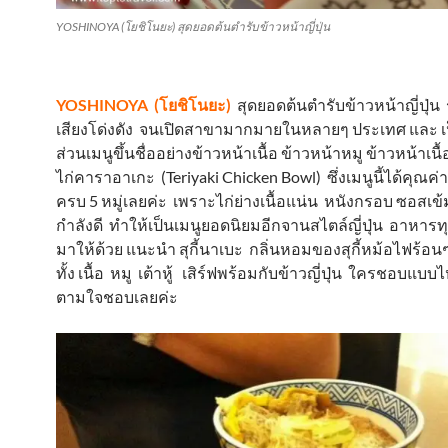
YOSHINOYA (โยชิโนยะ) สุดยอดต้นตำรับข้าวหน้าญี่ปุ่น
YOSHINOYA (โยชิโนยะ)
สุดยอดต้นตำรับข้าวหน้าญี่ปุ่น ร้
เสียงโด่งดัง จนเปิดสาขามากมายในหลายๆ ประเทศ และ เป
ส่วนเมนูขึ้นชื่ออย่างข้าวหน้าเนื้อ ข้าวหน้าหมู ข้าวหน้าเนื้อ
ไก่คาราอาเกะ (Teriyaki Chicken Bowl) ซึ่งเมนูนี้ได้คุณ
ครบ 5 หมู่เลยค่ะ เพราะไก่ย่างเนื้อแน่น หนังกรอบ ซอสเ
กำลังดี ทำให้เป็นเมนูยอดนิยมอีกจานสไตล์ญี่ปุ่น อาหารท
มาให้ด้วย แนะนำ สุกี้นาเบะ กลิ่นหอมของสุกี้หม้อไฟร้อนๆ
ทั้ง เนื้อ หมู เต้าหู้ เสิร์ฟพร้อมกับข้าวญี่ปุ่น ใครชอบแบบ
ตามใจชอบเลยค่ะ