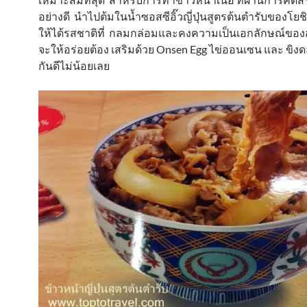
อย่างดี นำไปต้มในน้ำซอสซีอิ๊วญี่ปุ่นสูตรต้นตำรับของโยชิ
ให้ได้รสชาติที่ กลมกล่อมและคงความเป็นเอกลักษณ์ของส
จะให้อร่อยต้อง เสริมด้วย Onsen Egg ไข่ออนเซน และ ขิงดอ
กันดีไม่น้อยเลย