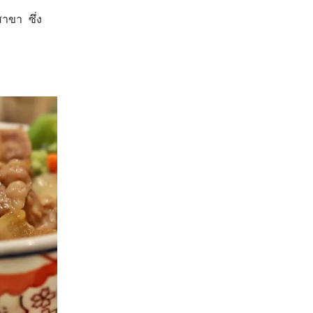
สาขา ซึ่ง