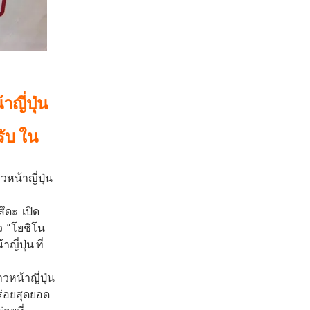
ญี่ปุ่น
ับ ใน
าวหน้าญี่ปุ่น
ึดะ เปิด
ว “โยชิโน
่ปุ่น ที่
วหน้าญี่ปุ่น
อร่อยสุดยอด