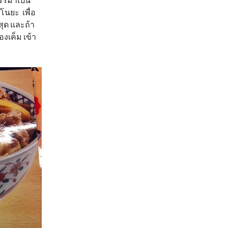
โนยะ เพื่อ
ุด และถ้า
งเค็ม เข้า