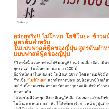
Yoshinoya
อร่อยจริง!! ไม่โกหก โยชิโนยะ ข้าวหน้า
สูตรต้นตำหรับ
ในแบบฟาสต์ฟู้ดของญี่ปุ่น
สูตรต้นตำหร
แบบฟาสต์ฟู้ดของญี่ปุ่น
รีวิวครั้งนี้ ชวนทุกท่านไปชิมเมนูที่ร้าน ร้านเลื่องลือว่ามีข้
สูตรต้นตำรับ เป็นตำนานมากว่า 100 ปี
ถือกำเนิดมาในสมัยเมจิ ในปี ค.ศ. 1899 โดย นายเอคิจิ มัทส
ร้านชื่อ
“โยชิโนยะ”
แรกที่ตลาดปลาแถบนิฮนบาชิ โตเกีย
ยะ” วันนี้ชวนมาชิมความอร่อยของสุดยอดต้นตำรับข้าวหน้าญี
หาทานกัน
ได้โดยไม่มีวันหยุด ถึงจะมีเมนูให้เลือกไม่เยอะ แต่คนรักข้า
ไม่ห้ามพลาดเพราะถ้าหิว ให้สั่งต้นตำรับข้าวหน้าญี่ปุ่นที่