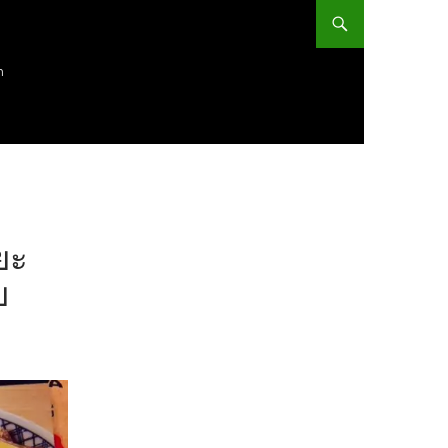
ก
ยะ
บ