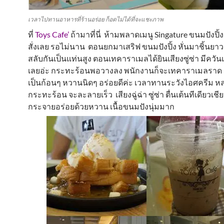
เวลาไปทานอาหารที่ร้านอร่อย ก็อดไม่ได้ที่จะแชะภาพ
ที่
Toys Cafe’
ถ้ามาที่นี่ ห้ามพลาดเมนู Singature ขนมปังปิ
สั่งเลย รอไม่นาน ตอนยกมาเสริฟ ขนมปังปิ้ง หั่นมาชิ้นย
สลับกันเป็นแท่นสูง ตอนเทคาราเมลได้ยินเสียงซู่ซ่า มีควันเล
เลยอ่ะ กระทะร้อนพอวางลง พนักงานก็จะเทคาราเมลราด 
เป็นก้อนๆ หวานนิดๆ อร่อยดีค่ะ เวลาทานระวังไอศครีม 
กระทะร้อน จะละลายเร็ว เสียงฉู่ฉ่า ซู่ซ่า ตื่นเต้นทีเดียวเชี
กระจายอร่อยด้วยหวาน เนื้อขนมปังนุ่มมาก