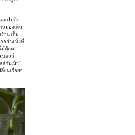
่ออกไปตึก
ร้านมองเห็น
าร้าน เต็ม
ย่าง นั่งที่
่มีตุ๊กตา
อ บอลล์
ล์กับเบ้า”
ี่ยนเรื่อยๆ