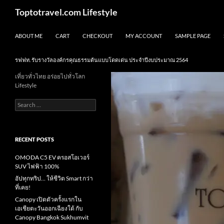
Skip
Search
Toptotravel.com Lifestyle
to
content
ABOUT ME
CART
CHECKOUT
MY ACCOUNT
SAMPLE PAGE
รฟฟท. รับรางวัลองค์กรคุณธรรมต้นแบบโดดเด่น ประจำปีงบประมาณ 2564
เที่ยวทั่วไทย อร่อยไปทั่วโลก
Lifestyle
Search
for:
RECENT POSTS
OMODA C5 EV ครอสโอเวอร์
SUV ไฟฟ้า 100%
อัปทุกทริป… ให้ชีวิต Smart กว่า
ที่เคย!
Canopy เปิดตัวครั้งแรกใน
เอเชียตะวันออกเฉียงใต้ กับ
Canopy Bangkok Sukhumvit