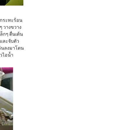
้งกระทะร้อน
าวๆ วางขวาง
็กๆ ตื่นเต้น
และจับตัว
หล่นลงมาโดน
ยวไอน้ำ