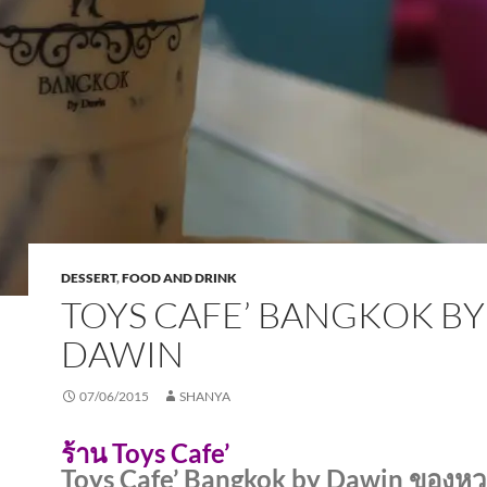
DESSERT
,
FOOD AND DRINK
TOYS CAFE’ BANGKOK BY
DAWIN
07/06/2015
SHANYA
ร้าน Toys Cafe’
Toys Cafe’ Bangkok by Dawin ของหว