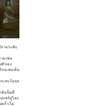
งมีถามระดับ
าย เช่น
งตัวเอง
มักจะพบเห็น
นกระทะร้อนๆ
ังเป็นที่
ูปแชร์สู่โลก
ดเร็ว ไม่