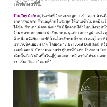
เลิฟต้องที่นี่
รัาน Toy Cafe
อยู่ในเฟสที่ 2 ตรงประตูทางเข้า-ออก ด้านที
อาคารจอดรถ ร้านอยู่ด้านในริมสุด ให้เดินเข้าไป แต่ป้าย
ได้ชัด ร้านคาเฟ่ตกแต่งน่ารัก มีตุ๊กตาหมีตัวใหญ่นั่งรอหน้
ร้าน หลากหลายและน่ารักมาก เมนูแต่ละอย่างดูน่าสนใจทุกอ
นี่ เหมือนนั่งจิบกาแฟที่บ้านใครสักคนที่ชอบสะสมตุ๊กตา ที่นี
นานาชนิดเยอะมากๆ โดยเฉพาะ Ball Joint Doll (bjd) หรื
จอยท์ ดอลล์ มีความหมายว่า ตุ๊กตาที่ข้อต่อเป็นระบบ “บอล
เดิมนั้น BJD ผลิตขึ้นในญี่ปุ่นและเกาหลี มาจัดให้ชม และเปล
เราเรียกกันว่า “ดอลฟี่”