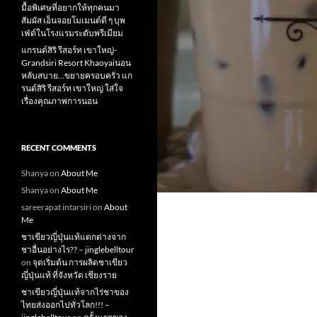
มื้อพิเศษที่อยากให้ทุกคนมา
สัมผัส เอ็นจอยโมเมนต์ดี ๆ บุพ
เฟ่ต์ในโรงแรมระดับพรีเมียม
แกรนด์สิริ​ รีสอร์ท​ เขาใหญ่​-
Grandsiri​ Resort​ Khaoyaiนอน
หลับสบาย…ขยายครอบครัว แก
รนด์สิริ รีสอร์ท เขาใหญ่ ใส่ใจ
เรื่องคุณภาพการนอน
RECENT COMMENTS
Shanya
on
About Me
Shanya
on
About Me
sareerapat intarsiri
on
About
Me
ชาเขียวญี่ปุ่นแท้แตกต่างจาก
ชาอื่นอย่างไร?? – jinglebelltour
on
จุดเริ่มต้น การผลิตชาเขียว
ญี่ปุ่นแท้ ที่จังหวัด เชียงราย
ชาเขียวญี่ปุ่นแท้จากไร่ชาของ
ไทยส่งออกไปทั่วโลก!!! –