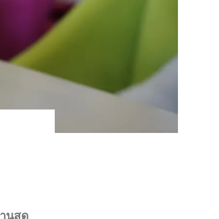
านสุด