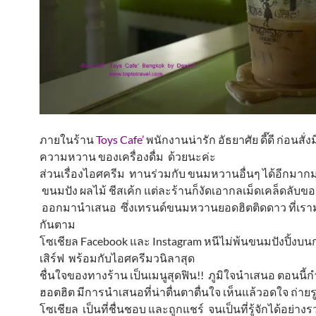
ภายในร้าน
Toys Cafe’
พนักงานน่ารัก อัธยาศัย ดี๊ดี ก่อนสั่
ความหวาน ของเครื่องดื่ม ด้วยนะค่ะ
ส่วนเรื่องไอศครีม ทานร่วมกับ ขนมหวานอื่นๆ ได้อีกมากม
ขนมปัง ผลไม้ ชีสเค้ก แต่ละร้านก็งัดเอากลเม็ดเคล็ดลับขอ
ออกมานำเสนอ ซึ่งเทรนด์ขนมหวานยอดฮิตติดดาว ที่เรา
กันตาม
โซเชียล Facebook และ Instagram หนีไม่พ้นขนมปังปิ้งบ
เสิร์ฟ พร้อมกับไอศครีมวนิลาสุด
ชื่นใจของทางร้าน เป็นเมนูสุดฟิน!! ภูมิใจนำเสนอ ตอนนี้กำล
ฮอตฮิต มีการนำเสนอที่น่าตื่นตาตื่นใจ เห็นแล้วอดใจ ถ่ายร
โซเชียล เป็นที่ชื่นชอบ และถูกแชร์ จนเป็นที่รู้จักได้อย่างรว