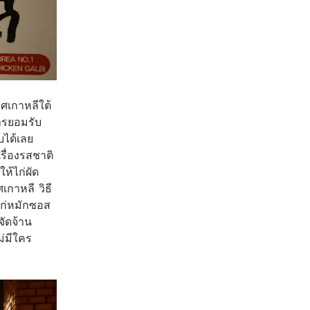
ทศเกาหลีใต้
ารยอมรับ
บได้เลย
รื่องรสชาติ
ให้ไก่ผัด
กาหลี วิธี
ไก่หมักซอส
จัดจ้าน
ม่มีใคร