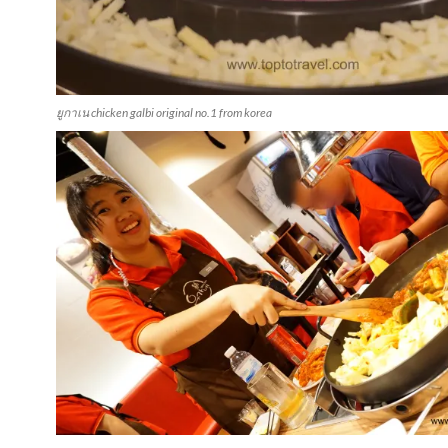
ยูกาเน chicken galbi original no.1 from korea