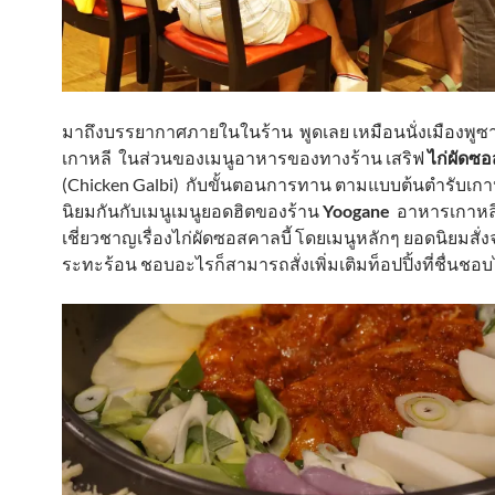
มาถึงบรรยากาศภายในในร้าน พูดเลย เหมือนนั่งเมืองพู
เกาหลี ในส่วนของเมนูอาหารของทางร้าน เสริฟ
ไก่ผัดซอ
(Chicken Galbi) กับขั้นตอนการทาน ตามแบบต้นตำรับเกาหล
นิยมกันกับเมนูเมนูยอดฮิตของร้าน
Yoogane
อาหารเกาหลี 
เชี่ยวชาญเรื่องไก่ผัดซอสคาลบี้ โดยเมนูหลักๆ ยอดนิยมสั่ง
ระทะร้อน ชอบอะไรก็สามารถสั่งเพิ่มเติมท็อปปิ้งที่ชื่นชอบไ