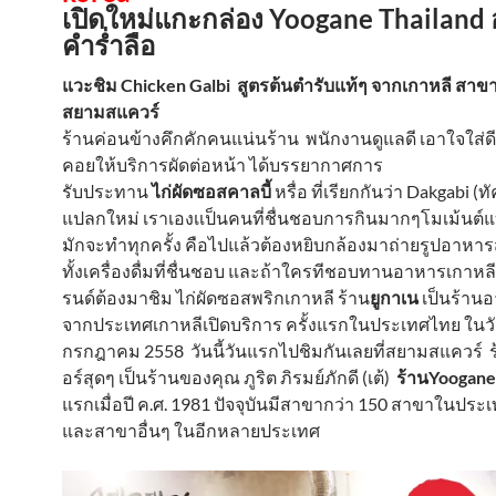
เปิดใหม่แกะกล่อง Yoogane Thailand
คำร่ำลือ
แวะชิม Chicken Galbi สูตรต้นตำรับแท้ๆ จากเกาหลี สาข
สยามสแควร์
ร้านค่อนข้างคึกคักคนแน่นร้าน พนักงานดูแลดี เอาใจใส่ด
คอยให้บริการผัดต่อหน้า ได้บรรยากาศการ
รับประทาน
ไก่ผัดซอสคาลบี้
หรื่อ ที่เรียกกันว่า Dakgabi (ท
แปลกใหม่ เราเองเเป็นคนที่ชื่นชอบการกินมากๆโมเม้นต์แบบน
มักจะทำทุกครั้ง คือไปแล้วต้องหยิบกล้องมาถ่ายรูปอาหา
ทั้งเครื่องดื่มที่ชื่นชอบ และถ้าใครทีชอบทานอาหารเกาหลี
รนด์ต้องมาชิม ไก่ผัดซอสพริกเกาหลี ร้าน
ยูกาเน
เป็นร้านอ
จากประเทศเกาหลีเปิดบริการ ครั้งแรกในประเทศไทย ในวัน
กรกฎาคม 2558 วันนี้วันแรกไปชิมกันเลยที่สยามสแควร์ ร้
อร์สุดๆ เป็นร้านของคุณ ภูริต ภิรมย์ภักดี (เต้)
ร้านYoogane
แรกเมื่อปี ค.ศ. 1981 ปัจจุบันมีสาขากว่า 150 สาขาในประ
และสาขาอื่นๆ ในอีกหลายประเทศ