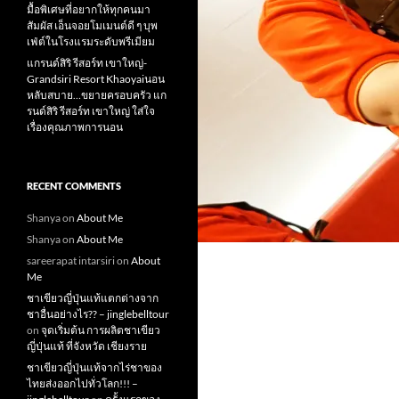
มื้อพิเศษที่อยากให้ทุกคนมา
สัมผัส เอ็นจอยโมเมนต์ดี ๆ บุพ
เฟ่ต์ในโรงแรมระดับพรีเมียม
แกรนด์สิริ​ รีสอร์ท​ เขาใหญ่​-
Grandsiri​ Resort​ Khaoyaiนอน
หลับสบาย…ขยายครอบครัว แก
รนด์สิริ รีสอร์ท เขาใหญ่ ใส่ใจ
เรื่องคุณภาพการนอน
RECENT COMMENTS
Shanya
on
About Me
Shanya
on
About Me
sareerapat intarsiri
on
About
Me
ชาเขียวญี่ปุ่นแท้แตกต่างจาก
ชาอื่นอย่างไร?? – jinglebelltour
on
จุดเริ่มต้น การผลิตชาเขียว
ญี่ปุ่นแท้ ที่จังหวัด เชียงราย
ชาเขียวญี่ปุ่นแท้จากไร่ชาของ
ไทยส่งออกไปทั่วโลก!!! –