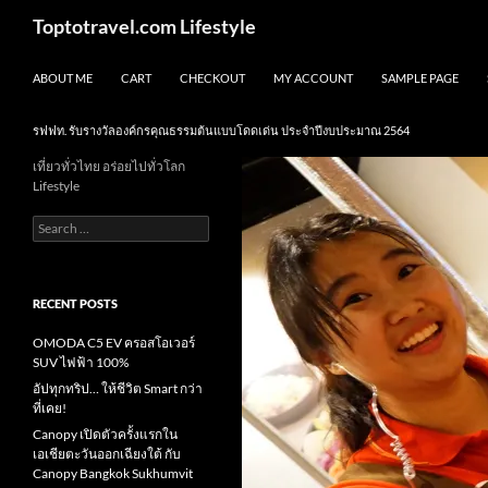
Skip
Search
Toptotravel.com Lifestyle
to
content
ABOUT ME
CART
CHECKOUT
MY ACCOUNT
SAMPLE PAGE
รฟฟท. รับรางวัลองค์กรคุณธรรมต้นแบบโดดเด่น ประจำปีงบประมาณ 2564
เที่ยวทั่วไทย อร่อยไปทั่วโลก
Lifestyle
Search
for:
RECENT POSTS
OMODA C5 EV ครอสโอเวอร์
SUV ไฟฟ้า 100%
อัปทุกทริป… ให้ชีวิต Smart กว่า
ที่เคย!
Canopy เปิดตัวครั้งแรกใน
เอเชียตะวันออกเฉียงใต้ กับ
Canopy Bangkok Sukhumvit