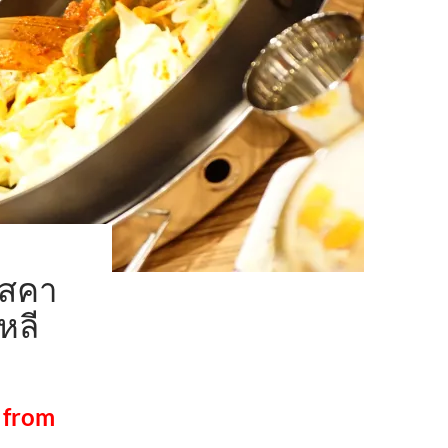
อสคา
หลี
 from