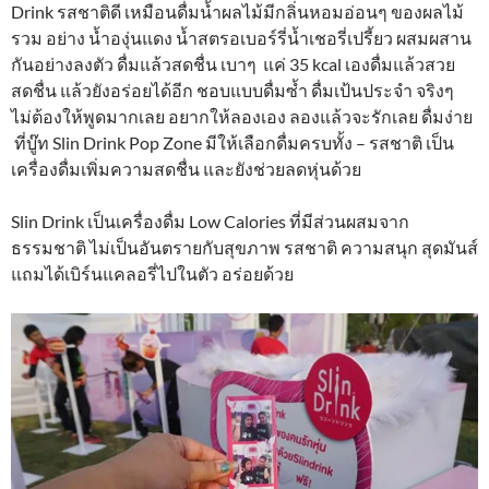
Drink รสชาติดี เหมือนดื่มน้ำผลไม้มีกลิ่นหอมอ่อนๆ ของผลไม้
รวม อย่าง น้ำองุ่นแดง น้ำสตรอเบอร์รี่น้ำเชอรี่เปรี้ยว ผสมผสาน
กันอย่างลงตัว ดื่มแล้วสดชื่น เบาๆ แค่ 35 kcal เองดื่มแล้วสวย
สดชื่น แล้วยังอร่อยได้อีก ชอบแบบดื่มซ้ำ ดื่มเป้นประจำ จริงๆ
ไม่ต้องให้พูดมากเลย อยากให้ลองเอง ลองแล้วจะรักเลย ดื่มง่าย
ที่บู๊ท Slin Drink Pop Zone มีให้เลือกดื่มครบทั้ง – รสชาติ เป็น
เครื่องดื่มเพิ่มความสดชื่น และยังช่วยลดหุ่นด้วย
Slin Drink เป็นเครื่องดื่ม Low Calories ที่มีส่วนผสมจาก
ธรรมชาติ ไม่เป็นอันตรายกับสุขภาพ รสชาติ ความสนุก สุดมันส์
แถมได้เบิร์นแคลอรี่ไปในตัว อร่อยด้วย