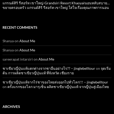
แกรนด์สิริ​ รีสอร์ท​ เขาใหญ่​-Grandsiri​ Resort​ Khaoyaiนอนหลับสบาย…
ขยายครอบครัว แกรนด์สิริ รีสอร์ท เขาใหญ่ ใส่ใจเรื่องคุณภาพการนอน
RECENT COMMENTS
Shanya
on
About Me
Shanya
on
About Me
sareerapat intarsiri
on
About Me
ชาเขียวญี่ปุ่นแท้แตกต่างจากชาอื่นอย่างไร?? – jinglebelltour
on
จุดเริ่ม
ต้น การผลิตชาเขียวญี่ปุ่นแท้ ที่จังหวัด เชียงราย
ชาเขียวญี่ปุ่นแท้จากไร่ชาของไทยส่งออกไปทั่วโลก!!! – jinglebelltour
on
ครั้งแรกของโลก มารุเซ็น ผลิตชาเขียวญี่ปุ่นแท้ จากญี่ปุ่นสู่เมืองไทย
ARCHIVES