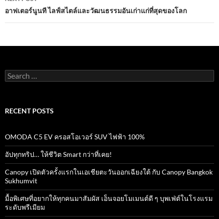
อาฟเตอร์นูนที ไลฟ์สไตล์และวัฒนธรรมอันเก่าแก่ที่สุดของโลก
Search
for:
RECENT POSTS
OMODA C5 EV ครอสโอเวอร์ SUV ไฟฟ้า 100%
อัปทุกทริป… ให้ชีวิต Smart กว่าที่เคย!
Canopy เปิดตัวครั้งแรกในเอเชียตะวันออกเฉียงใต้ กับ Canopy Bangkok
Sukhumvit
มื้อพิเศษที่อยากให้ทุกคนมาสัมผัส เอ็นจอยโมเมนต์ดี ๆ บุพเฟ่ต์ในโรงแรม
ระดับพรีเมียม