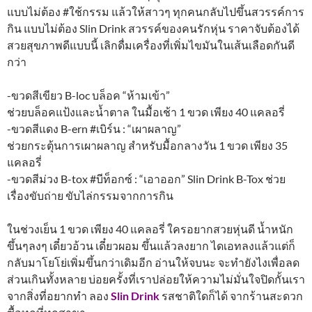
แบบไม่ต้อง #ใช้กรรม แล้วให้สาวๆ ทุกคนกลับไปขึ้นสวรรค์การ
กิน แบบไม่ต้อง Slin Drink สวรรค์ของคนรักหุ่น ราคาจับต้องได้
สวยสุขภาพดีแบบนี้ เลิกดื่มเครื่องที่เพิ่มไขมันในเส้นเลือดกันดี
กว่า
-ขวดสีเขียว B-loc บล็อค “ห้ามเข้า”
ช่วยบล็อคแป้งและน้ำตาล ในมื้อเช้า 1 ขวด เพียง 40 แคลอรี่
-ขวดสีแดง B-ern #เบิร์น : “เผาผลาญ”
ช่วยกระตุ้นการเผาผลาญ สำหรับมื้อกลางวัน 1 ขวด เพียง 35
แคลอรี่
-ขวดสีม่วง B-tox #บีท็อกซ์ : “เอาออก” Slin Drink B-Tox ช่วย
เรื่องขับถ่าย ขับไล่กรรมจากการกิน
ในช่วงเย็น 1 ขวด เพียง 40 แคลอรี่ ใครอยากสวยหุ่นดี น้ำหนัก
ขึ้นๆลงๆ เดี๋ยวอ้วน เดี๋ยวผอม ขึ้นแล้วลงยาก ไดเอทลงแล้วแต่ก็
กลับมาโยโย่เพิ่มขึ้นกว่าเดิมอีก อ่านให้จบนะ จะทำยังไงเพื่อลด
ส่วนเกินทั้งหลาย บ่อยครั้งที่เราปล่อยให้ความไม่มั่นใจปิดกั้นเรา
จากสิ่งที่อยากทำ ลอง
Slin Drink
รสชาติใดก็ได้ จากร้านสะดวก