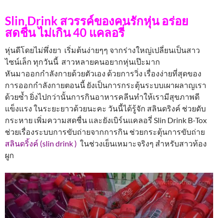
Slin Drink สวรรค์ของคนรักหุ่น อร่อย
สดชื่น ไม่เกิน 40 แคลอรี่
หุ่นดีโดยไม่พึ่งยา เริ่มต้นง่ายๆๆ
จากร่างใหญ่เปลี่ยนเป็นสาว
ไซน์เล็ก ทุกวันนี้ สาวหลายคนอยากหุ่นเป๊ะมาก
หันมาออกกำลังกายด้วยตัวเอง ด้วยการวิ่ง เรื่องง่ายที่สุดของ
การออกกำลังกายตอนนี้ ยังเป็นการกระตุ้นระบบเผาผลาญเรา
ด้วยซ้ำ ยิ่งไปกว่านั้นการกินอาหารคลีนทำให้เรามีสุขภาพดี
แข็งแรง ในระยะยาวด้วยนะคะ วันนี้ได้รู้จัก สลินดริงค์ ช่วยดับ
กระหาย เพิ่มความสดชื่น และยังเบิร์นแคลอรี่ Slin Drink B-Tox
ช่วยเรื่องระบบการขับถ่ายจากการกิน ช่วยกระตุ้นการขับถ่าย
สลินดริ้งค์ (slin drink )
ในช่วงเย็นเหมาะจริงๆ สำหรับสาวท้อง
ผูก