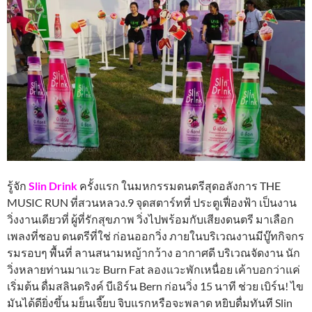
รู้จัก
Slin Drink
ครั้งแรก ในมหกรรมดนตรีสุดอลังการ THE
MUSIC RUN ที่สวนหลวง.9 จุดสตาร์ทที่ ประตูเฟื่องฟ้า เป็นงาน
วิ่งงานเดียวที่ ผู้ที่รักสุขภาพ วิ่งไปพร้อมกับเสียงดนตรี มาเลือก
เพลงที่ชอบ ดนตรีที่ใช่ ก่อนออกวิ่ง ภายในบริเวณงานมีบู๊ทกิจกร
รมรอบๆ พื้นที่ ลานสนามหญ้ากว้าง อากาศดี บริเวณจัดงาน นัก
วิ่งหลายท่านมาแวะ Burn Fat ลองแวะพักเหนื่อย เค้าบอกว่าแค่
เริ่มต้น ดื่มสลินดริงค์ บีเอิร์น Bern ก่อนวิ่ง 15 นาที ช่วย เบิร์น! ไข
มันได้ดียิ่งขึ้น มย็นเจี๊ยบ จิบแรกหรือจะพลาด หยิบดื่มทันที Slin