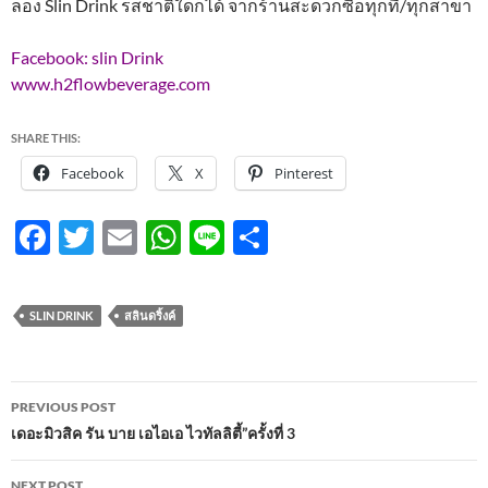
ลอง Slin Drink รสชาติใดก็ได้ จากร้านสะดวกซื้อทุกที่/ทุกสาขา
Facebook: slin Drink
www.h2flowbeverage.com
SHARE THIS:
Facebook
X
Pinterest
F
T
E
W
Li
S
ac
w
m
h
n
h
e
itt
ail
at
e
ar
SLIN DRINK
สลินดริ้งค์
b
er
s
e
o
A
Post
o
p
PREVIOUS POST
navigation
เดอะมิวสิค รัน บาย เอไอเอ ไวทัลลิตี้”ครั้งที่ 3
k
p
NEXT POST