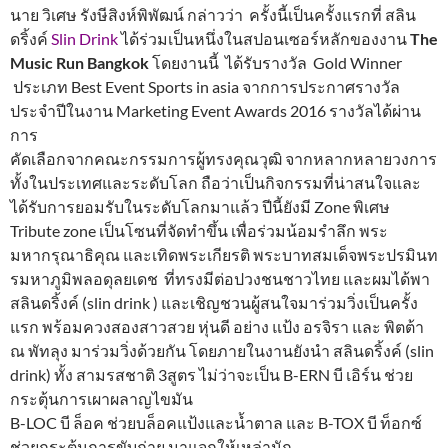
นาย วิเศษ รังษีสิงห์พิพัฒน์ กล่าวว่า ครั้งนี้เป็นครั้งแรกที่ สลิน
ดริ้งค์
Slin Drink
ได้ร่วมเป็นหนึ่งในสปอนเซอร์หลักของงาน
The
Music Run Bangkok
โดยงานนี้ ได้รับรางวัล Gold Winner
ประเภท Best Event Sports in asia จากการประกาศรางวัล
ประจำปีในงาน Marketing Event Awards 2016 รางวัลได้ผ่าน
การ
คัดเลือกจากคณะกรรมการผู้ทรงคุณวุฒิ จากหลากหลายวงการ
ทั้งในประเทศและระดับโลก ถือว่าเป็นกิจกรรมที่น่าสนใจและ
ได้รับการยอมรับในระดับโลกมาแล้ว ปีนี้ยังมี Zone พิเศษ
Tribute zone เป็นโซนที่จัดทำขึ้น เพื่อร่วมน้อมรำลึก พระ
มหากรุณาธิคุณ และเทิดพระเกียรติ พระบาทสมเด็จพระปรมินท
รมหาภูมิพลอดุลยเดช ที่ทรงมีต่อปวงชนชาวไทย และผมได้พา
สลินดริ้งค์ (slin drink ) และเชิญชวนผู้สนใจมาร่วมวิ่งเป็นครั้ง
แรก พร้อมควงสองสาวสวย หุ่นดี อย่าง แป้ง อรจิรา และ พิตต้า
ณ พัทลุง มาร่วมวิ่งด้วยกัน โดยภายในงานยังนำ สลินดริ้งค์ (slin
drink) ทั้ง สามรสชาติ 3สูตร ไม่ว่าจะเป็น B-ERN บี เอิร์น ช่วย
กระตุ้นการเผาผลาญไขมัน
B-LOC บี ล็อค ช่วยบล็อคแป้งและน้ำตาล และ B-TOX บี ท็อกซ์
ช่วยกระตุ้นการขับถ่าย มาแจกให้เหล่านัก