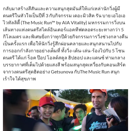
กลับมาสร้างสีสันและความสนุกสุดมันส์ให้แก่เหล่านักวิ่งผู้มี
ดนตรีในหัวใจเป็นปีที่ 3 กับกิจกรรม เดอะมิวสิค รัน บาย เอไอเอ
ไวทัลลิตี้ (The Music Run™ by AIA Vitality) มหกรรมการวิ่งบน
เส้นทางแห่งดนตรีสไตล์อินเตอร์แอคทีฟตลอดระยะทางกว่า 5
กิโลเมตร และพิเศษยิ่งกว่าทุกปีด้วยกิจกรรมการวิ่งช่วงกลางคืน
เป็นครั้งแรก เพื่อให้นักวิ่งรู้สึกผ่อนคลายและสนุกสนานไปกับ
การออกกำลังกายอย่างเต็มที่ ทั้งวิ่ง-เต้น-เล่น-ร้องไปกับ 5 โซน
ดนตรี ได้แก่ ร็อค ป๊อป โอลด์สคูล ฮิปฮอป และแดนซ์ ท่ามกลาง
บรรยากาศที่เต็มไปด้วยแสงสี พร้อมสนุกสุดเหวี่ยงกับคอนเสิร์ต
จากวงดนตรีสุดฮิตอย่าง Getsunova กับThe Music Run สนุก
เร้าใจ ได้สุขภาพ