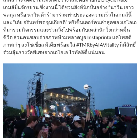
เกมส์ปั่นจักรยาน ซึ่งงานนี้ ได้ชวนสิงห์นักปั่นอย่าง “นาวิน เยาว
พลกุล หรือ นาวิน ต้าร์” มาร่วมท่าประลองความเร็วในเกมส์นี้
และ “เต้ย จรินทร์พร จุนเกียรติ” พรีเซ็นเตอร์คนล่าสุดของเอไอเอ
ที่มาร่วมกิจกรรมและร่วมวิ่งไปพร้อมกับเหล่านักวิ่งกว่าหมื่น
ชีวิต ส่วนคนชอบถ่ายภาพห้ามพลาดบูธ Instaprinta แค่โพสต์
ภาพเก๋ๆ ลงโซเชี่ยล มีเดีย พร้อมใส่ #TMRbyAIAVitality ก็มีสิทธิ์
ร่วมลุ้นรางวัลพิเศษจากเอไอเอ ไวทัลลิตี้ แน่นอน