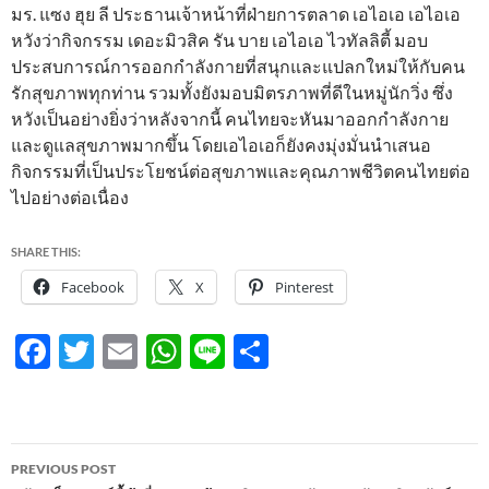
มร. แซง ฮุย ลี ประธานเจ้าหน้าที่ฝ่ายการตลาด เอไอเอ เอไอเอ
หวังว่ากิจกรรม เดอะมิวสิค รัน บาย เอไอเอ ไวทัลลิตี้ มอบ
ประสบการณ์การออกกำลังกายที่สนุกและแปลกใหม่ให้กับคน
รักสุขภาพทุกท่าน รวมทั้งยังมอบมิตรภาพที่ดีในหมู่นักวิ่ง ซึ่ง
หวังเป็นอย่างยิ่งว่าหลังจากนี้ คนไทยจะหันมาออกกำลังกาย
และดูแลสุขภาพมากขึ้น โดยเอไอเอก็ยังคงมุ่งมั่นนำเสนอ
กิจกรรมที่เป็นประโยชน์ต่อสุขภาพและคุณภาพชีวิตคนไทยต่อ
ไปอย่างต่อเนื่อง
SHARE THIS:
Facebook
X
Pinterest
F
T
E
W
Li
S
ac
w
m
h
n
h
e
itt
ail
at
e
ar
b
er
s
e
Post
PREVIOUS POST