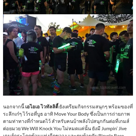
นอกจากนี้
เอไอเอ ไวทัลลิตี้
ยังเตรียมกิจกรรมสนุกๆ พร้อมของที่
ระลึกเก๋ๆ ไว้รอที่บูธ อาทิ Move Your Body ซึ่งเป็นการถ่ายภาพ
ตามท่าทางที่กำหนดไว้ สำหรับคนบ้าพลังไปสนุกกันต่อที่เกมส์
ต่อยมวย We Will Knock You ไม่หมดแค่นั้น ยังมี Jumpin’ Jive
เกมส์กระโดดข้ามแท่งกีดขวาง และตบท้ายกับ Bicycle Race