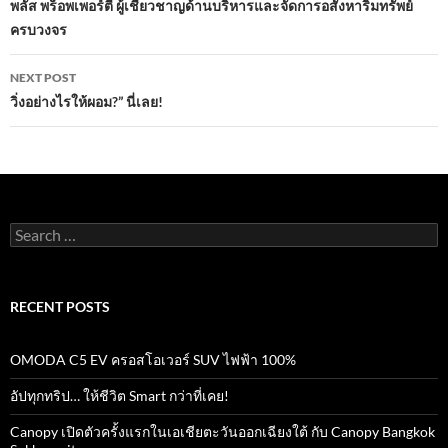
o
A
navigation
พลัส พร็อพเพอร์ตี้ ผู้เชี่ยวชาญด้านบริหารและจัดการอสังหาริมทรัพย์
o
p
ครบวงจร
k
p
NEXT POST
วิ่งอย่างไรให้ผอม?” นี่เลย!
Search
for:
RECENT POSTS
OMODA C5 EV ครอสโอเวอร์ SUV ไฟฟ้า 100%
อัปทุกทริป… ให้ชีวิต Smart กว่าที่เคย!
Canopy เปิดตัวครั้งแรกในเอเชียตะวันออกเฉียงใต้ กับ Canopy Bangkok