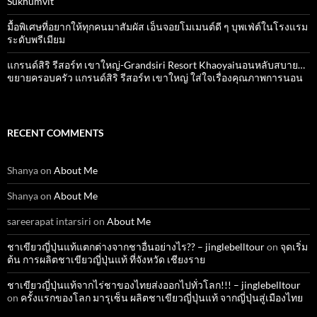
Sukhumvit
มื้อพิเศษที่อยากให้ทุกคนมาสัมผัส เอ็นจอยโมเมนต์ดี ๆ บุพเฟ่ต์ในโรงแรม
ระดับพรีเมียม
แกรนด์สิริ​ รีสอร์ท​ เขาใหญ่​-Grandsiri​ Resort​ Khaoyaiนอนหลับสบาย…
ขยายครอบครัว แกรนด์สิริ รีสอร์ท เขาใหญ่ ใส่ใจเรื่องคุณภาพการนอน
RECENT COMMENTS
Shanya
on
About Me
Shanya
on
About Me
sareerapat intarsiri
on
About Me
ชาเขียวญี่ปุ่นแท้แตกต่างจากชาอื่นอย่างไร?? – jinglebelltour
on
จุดเริ่ม
ต้น การผลิตชาเขียวญี่ปุ่นแท้ ที่จังหวัด เชียงราย
ชาเขียวญี่ปุ่นแท้จากไร่ชาของไทยส่งออกไปทั่วโลก!!! – jinglebelltour
on
ครั้งแรกของโลก มารุเซ็น ผลิตชาเขียวญี่ปุ่นแท้ จากญี่ปุ่นสู่เมืองไทย