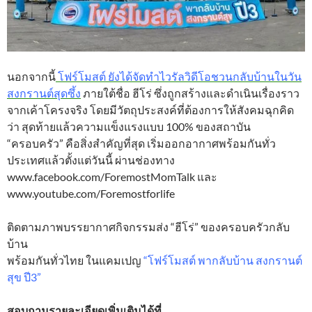
นอกจากนี้
โฟร์โมสต์ ยังได้จัดทำไวรัลวิดีโอชวนกลับบ้านในวัน
สงกรานต์สุดซึ้ง
ภายใต้ชื่อ ฮีโร่ ซึ่งถูกสร้างและดำเนินเรื่องราว
จากเค้าโครงจริง โดยมีวัตถุประสงค์ที่ต้องการให้สังคมฉุกคิด
ว่า สุดท้ายแล้วความแข็งแรงแบบ 100% ของสถาบัน
“ครอบครัว” คือสิ่งสำคัญที่สุด เริ่มออกอากาศพร้อมกันทั่ว
ประเทศแล้วตั้งแต่วันนี้ ผ่านช่องทาง
www.facebook.com/ForemostMomTalk และ
www.youtube.com/Foremostforlife
ติดตามภาพบรรยากาศกิจกรรมส่ง “ฮีโร่” ของครอบครัวกลับ
บ้าน
พร้อมกันทั่วไทย ในแคมเปญ
“โฟร์โมสต์ พากลับบ้าน สงกรานต์
สุข ปี3”
สอบถามรายละเอียดเพิ่มเติมได้ที่