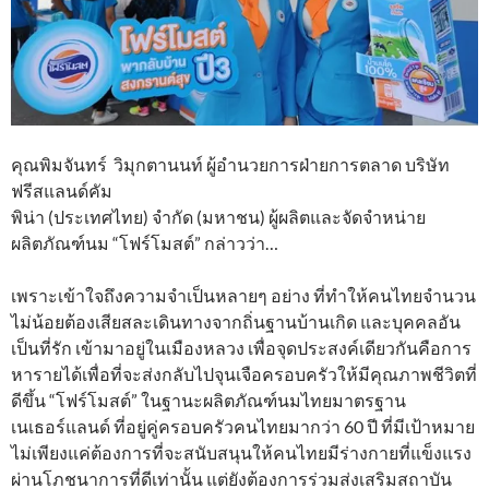
คุณพิมจันทร์ วิมุกตานนท์ ผู้อำนวยการฝ่ายการตลาด บริษัท
ฟรีสแลนด์คัม
พิน่า (ประเทศไทย) จำกัด (มหาชน) ผู้ผลิตและจัดจำหน่าย
ผลิตภัณฑ์นม “โฟร์โมสต์” กล่าวว่า…
เพราะเข้าใจถึงความจำเป็นหลายๆ อย่าง ที่ทำให้คนไทยจำนวน
ไม่น้อยต้องเสียสละเดินทางจากถิ่นฐานบ้านเกิด และบุคคลอัน
เป็นที่รัก เข้ามาอยู่ในเมืองหลวง เพื่อจุดประสงค์เดียวกันคือการ
หารายได้เพื่อที่จะส่งกลับไปจุนเจือครอบครัวให้มีคุณภาพชีวิตที่
ดีขึ้น “โฟร์โมสต์” ในฐานะผลิตภัณฑ์นมไทยมาตรฐาน
เนเธอร์แลนด์ ที่อยู่คู่ครอบครัวคนไทยมากว่า 60 ปี ที่มีเป้าหมาย
ไม่เพียงแค่ต้องการที่จะสนับสนุนให้คนไทยมีร่างกายที่แข็งแรง
ผ่านโภชนาการที่ดีเท่านั้น แต่ยังต้องการร่วมส่งเสริมสถาบัน