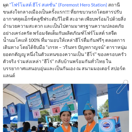
ผุด
“โฟร์โมสต์ ฮีโร่ สเตชั่น” (Foremost Hero Station)
สถานี
ขนส่งใจกลางเมืองเป็นครั้งแรก!!! ที่ยกขบวนรถโดยสารปรับ
อากาศสุดเอ็กซ์คลูซีฟระดับวีไอพี สะอาด เพียบพร้อมไปด้วยสิ่ง
อำนวยความสะดวก และเป็นไปตามมาตรฐานความปลอดภัย
อย่างเคร่งครัด พร้อมจัดเต็มกับผลิตภัณฑ์โฟร์โมสต์ รสจืด
น้ำนมโคแท้ 100% ที่มามอบให้เหล่าฮีโร่ดื่มกันฟรีๆ ตลอดการ
เดินทาง โดยได้จับมือ “เกรท – วรินทร ปัญหกาญจน์” ดาราหนุ่ม
ยอดกตัญญู หนึ่งในตัวแทนของความเป็น “ฮีโร่” ของครอบครัว
ตัวจริง ร่วมส่งเหล่า “ฮีโร่” กลับบ้านพร้อมกันทั่วไทย ใน
บรรยากาศแสนอบอุ่นและเป็นกันเอง ณ สนามมอเตอร์ สปอร์ต
แลนด์