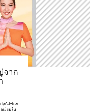
ญ่จาก
ก
ripAdvisor
ดเยี่ยมใน