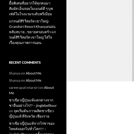
มื้อพิเศษที่อยากให้ทุกคนมา
สัมผัส เอ็นจอยโมเมนต์ดี ๆ บุพ
เฟ่ต์ในโรงแรมระดับพรีเมียม
แกรนด์สิริ​ รีสอร์ท​ เขาใหญ่​-
Grandsiri​ Resort​ Khaoyaiนอน
หลับสบาย…ขยายครอบครัว แก
รนด์สิริ รีสอร์ท เขาใหญ่ ใส่ใจ
เรื่องคุณภาพการนอน
RECENT COMMENTS
Shanya
on
About Me
Shanya
on
About Me
sareerapat intarsiri
on
About
Me
ชาเขียวญี่ปุ่นแท้แตกต่างจาก
ชาอื่นอย่างไร?? – jinglebelltour
on
จุดเริ่มต้น การผลิตชาเขียว
ญี่ปุ่นแท้ ที่จังหวัด เชียงราย
ชาเขียวญี่ปุ่นแท้จากไร่ชาของ
ไทยส่งออกไปทั่วโลก!!! –