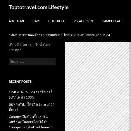
Skip
Search
Toptotravel.com Lifestyle
to
content
ABOUT ME
CART
CHECKOUT
MY ACCOUNT
SAMPLE PAGE
รฟฟท. รับรางวัลองค์กรคุณธรรมต้นแบบโดดเด่น ประจำปีงบประมาณ 2564
เที่ยวทั่วไทย อร่อยไปทั่วโลก
Lifestyle
Search
for:
RECENT POSTS
OMODA C5 EV ครอสโอเวอร์
SUV ไฟฟ้า 100%
อัปทุกทริป… ให้ชีวิต Smart กว่า
ที่เคย!
Canopy เปิดตัวครั้งแรกใน
เอเชียตะวันออกเฉียงใต้ กับ
Canopy Bangkok Sukhumvit